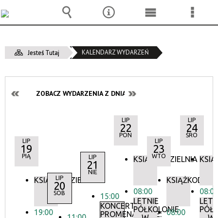
Wyszukiwarka
Narzędzia
Menu
Menu
główne
szcze
KALENDARZ WYDARZEŃ
Jesteś Tutaj
ZOBACZ WYDARZENIA Z DNIA:
LIP
LIP
22
24
PON
ŚRO
LIP
LIP
19
23
PIĄ
WTO
LIP
KSIĄŻKODZIELNIA
KSIĄ
21
NIE
LIP
KSIĄŻKODZIELNIA
KSIĄŻKODZIEL
20
08:00
08:0
SOB
15:00
LETNIE
LETN
KONCERTY
PÓŁKOLONIE
PÓŁK
19:00
08:00
PROMENADOWE:
11:00
W
W