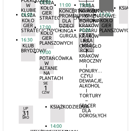
PÓŁKOLONIE
|
16:00
OLSZA
11:00
15:00
W
TRASA
KOŁO
KSIĄ
KLUBIE
NAJWIĘKSZEGO
KONCERTY
KONCERTY
GIER
16:00
17:00
OLSZA
W
PROMENADOWE
PROMENADOWE:
STRATEGICZNYCH
KOŁO
HISTORII
KOŁO
DLA
TOHUWABOHU
GIER
KRAKOWA
GIER
DZIECI:
17:00
15:00
STRATEGICZNYCH
POŻARU
PLANSZOWYC
KINGA
KOŁO
Z 18
GURGUL
KRAKÓW
GIER
16:30
LIPCA
NA
PLANSZOWYCH
1850
KLUB
OKRĄGŁO
ROKU
BRYDŻOWY
|
19:00
KRAKÓW
POTAŃCÓWKA
MROCZNY
W
I
ALTANIE
PONURY…
NA
CZYLI
PLANTACH
DEWIACJE,
SIE
ALKOHOL
1
I
CZW
TORTURY
–
SPACER
KSIĄŻKODZIELNIA
LIP
DLA
31
DOROSŁYCH
ŚRO
14:00