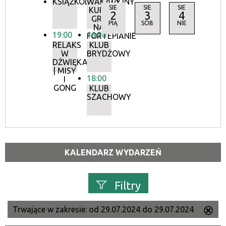
KSIĄŻKODZIELNIA
WAKACYJNY
SIE
SIE
SIE
KURS
2
3
4
GRY
PIĄ
SOB
NIE
NA
19:00
16:30
FORTEPIANIE
RELAKS
KLUB
W
BRYDŻOWY
DŹWIĘKACH
| MISY
18:00
I
GONG
KLUB
SZACHOWY
KALENDARZ WYDARZEŃ
Filtry
Trwające w zakresie:
od 29.07.2024 do 29.07.2024
Us
Szukana fraza
ten