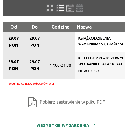
filtr
Kategoria
Od
Do
Godzina
Nazwa
29.07
29.07
KSIĄŻKODZIELNIA
Trwające w zakresie
WYMIENIAMY SIĘ KSIĄŻKAMI
PON
PON
—
KOŁO GIER PLANSZOWYCH
29.07
29.07
Miejsce
SPOTKANIA DLA PASJONATÓW
17:00-21:30
PON
PON
NOWICJUSZY
Organizator
Pobierz zestawienie w pliku PDF
Promowane
WSZYSTKIE WYDARZENIA