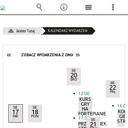
Wyszukiwarka
Narzędzia
Menu
Menu
główne
szcze
KALENDARZ WYDARZEŃ
Jesteś Tutaj
ZOBACZ WYDARZENIA Z DNIA:
SIE
20
ŚRO
SIE
22
PIĄ
12:00
KURS
GRY
16:0
SIE
SIE
NA
17
18
KOŁ
FORTEPIANIE
GIE
NIE
PON
17:30
SIE
STR
21
PRZYSTANEK