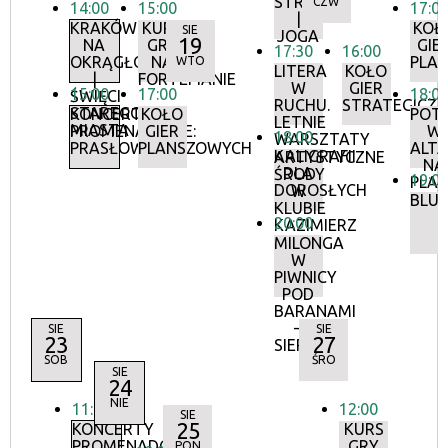
STRYCH
CZW
14:00
15:00
17:0
|
KRAKÓW
KURS
KOŁ
SIE
JOGA
19
NA
GRY
GIE
17:30
16:00
OKRĄGŁO
NA
PLA
WTO
LITERA
KOŁO
|
FORTEPIANIE
W
GIER
15:00
17:00
18:0
ŚWIĘCI
RUCHU.
STRATEGICZ
STAREGO
KONCERTY
KOŁO
POT
LETNIE
MIASTA
PROMENADOWE:
GIER
W
18:00
WARSZTATY
PRASŁOWIANKI
PLANSZOWYCH
ALTA
KALIGRAFII
ARTYSTYCZNE
NA
DLA
ŚRODY
19:0
PLA
DOROSŁYCH
W
BLUS
KLUBIE
20:00
KAZIMIERZ
MILONGA
W
PIWNICY
POD
BARANAMI
–
SIE
SIE
23
27
SIERPIEŃ
SOB
ŚRO
SIE
24
NIE
11:00
12:00
SIE
25
KONCERTY
KURS
PROMENADOWE
GRY
PON