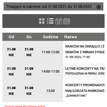
Trwające w zakresie:
od 31.08.2025 do 31.08.2025
Us
Szukana fraza
ten
filtr
Kategoria
Od
Do
Godzina
Nazwa
KRAKÓW NA OKRĄGŁO | Ż
Trwające w zakresie
31.08
31.08
11:00-12:00
KRAKÓW Z MIRIAM SYNGER
NIE
NIE
—
31 VIII 2025, 11:00
Miejsce
31.08
31.08
LETNIE KONCERTY NA TRA
14:00-17:00
POPOŁUDNIA W PARKU JORD
NIE
NIE
KONCERTY PROMENADOW
Organizator
31.08
31.08
15:00
MAŁGORZATA MARKOWSKA
NIE
NIE
„SUMMERTIME”
Promowane