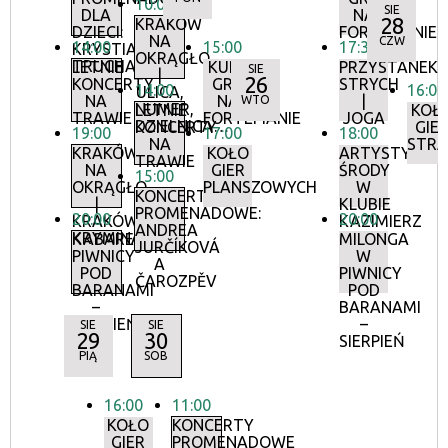
10:00
SIE
DLA
NA
28
KRAKÓW
DZIECI:
FORTEPIANIE
NA
CZW
14:00
15:00
17:30
KRYSTIAN
OKRĄGŁO
TRUCHALSKI
LETNIE
KURS
PRZYSTANEK
SIE
|
26
KONCERTY
GRY
STRYCH
14:00
16:00
ULICA,
NA
NA
|
WTO
NUMER,
LETNIE
KOŁ
TRAWIE
FORTEPIANIE
JOGA
DZIELNICA…
KONCERTY
GIE
19:00
17:00
18:00
NA
STRA
KRAKÓW
KOŁO
ARTYSTYCZN
TRAWIE
NA
GIER
ŚRODY
15:00
OKRĄGŁO
PLANSZOWYCH
W
KONCERTY
|
KLUBIE
PROMENADOWE:
20:00
20:00
KRAKÓW
KAZIMIERZ
ANDREA
KRYMINALNY
KABARET
MILONGA
JURČÍKOVÁ
PIWNICY
W
A
POD
PIWNICY
ČAROZPĚV
BARANAMI
POD
–
BARANAMI
SIERPIEŃ
–
SIE
SIE
29
30
SIERPIEŃ
PIĄ
SOB
16:00
11:00
KOŁO
KONCERTY
GIER
PROMENADOWE