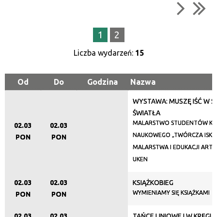
Trwające w zakresie
1
2
—
Liczba wydarzeń:
15
Miejsce
Od
Do
Godzina
Nazwa
WYSTAWA: MUSZĘ IŚĆ W 
Organizator
ŚWIATŁA
MALARSTWO STUDENTÓW KO
02.03
02.03
NAUKOWEGO „TWÓRCZA ISKRA
PON
PON
Promowane
MALARSTWA I EDUKACJI ART
UKEN
02.03
02.03
KSIĄŻKOBIEG
WYMIENIAMY SIĘ KSIĄŻKAMI
PON
PON
02.03
02.03
TAŃCE LINIOWE I W KRĘGU