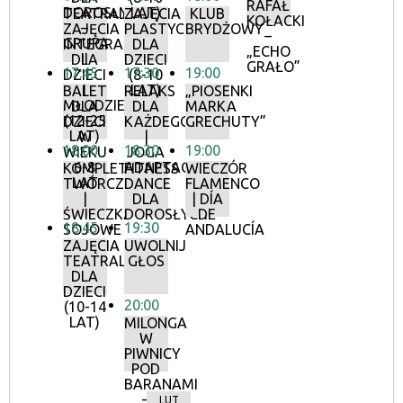
RAFAŁ
DOROSŁYCH
LAT)
TEATRALNE
ZAJĘCIA
KLUB
KOŁACKI
–
ZAJĘCIA
PLASTYCZNE
BRYDŻOWY
–
GRUPA
INTEGRACYJNE
DLA
„ECHO
II
DLA
DZIECI
GRAŁO”
17:45
17:30
19:00
DZIECI
(8-10
I
LAT)
BALET
RELAKS
„PIOSENKI
MŁODZIEŻY
DLA
DLA
MARKA
(12-25
DZIECI
KAŻDEGO
GRECHUTY”
LAT)
W
|
18:00
18:30
19:00
WIEKU
JOGA
6-8
ADAPTACYJNA
KOMPLETY
FITNESS
WIECZÓR
LAT
TWÓRCZE
DANCE
FLAMENCO
|
DLA
| DÍA
ŚWIECZKI
DOROSŁYCH
DE
18:45
19:30
SOJOWE
ANDALUCÍA
ZAJĘCIA
UWOLNIJ
TEATRALNE
GŁOS
DLA
DZIECI
20:00
(10-14
LAT)
MILONGA
W
PIWNICY
POD
BARANAMI
–
LUT