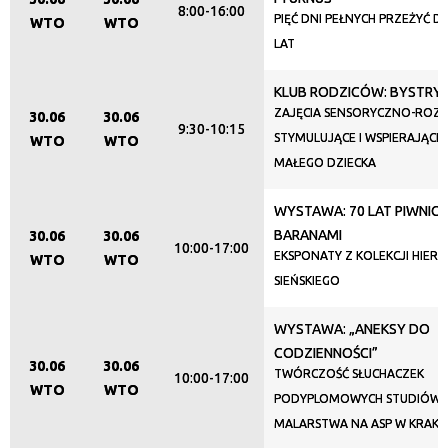
8:00-16:00
—
PIĘĆ DNI PEŁNYCH PRZEŻYĆ DL
WTO
WTO
LAT
Miejsce
KLUB RODZICÓW: BYSTRY
ZAJĘCIA SENSORYCZNO-RO
30.06
30.06
9:30-10:15
STYMULUJĄCE I WSPIERAJĄC
Organizator
WTO
WTO
MAŁEGO DZIECKA
WYSTAWA: 70 LAT PIWNIC
Promowane
BARANAMI
30.06
30.06
10:00-17:00
EKSPONATY Z KOLEKCJI HIER
WTO
WTO
SIEŃSKIEGO
WYSTAWA: „ANEKSY DO
CODZIENNOŚCI”
30.06
30.06
TWÓRCZOŚĆ SŁUCHACZEK
10:00-17:00
WTO
WTO
PODYPLOMOWYCH STUDIÓW W
MALARSTWA NA ASP W KRAK