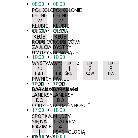
08:00
08:00
PÓŁKOLONIE
PÓŁKOLONIE
LETNIE
LETNIE
W
W
KLUBIE
KLUBIE
10:00
09:30
OLSZA
OLSZA
– I
– I
KLUB
KLUB
TURNUS
TURNUS
RODZICÓW:
RODZICÓW:
ZAJĘCIA
BYSTRY
UMUZYKALNIAJĄCE
BOBAS
10:00
10:00
WYSTAWA:
WYSTAWA:
LIP
LIP
LIP
1
2
3
70
70
LAT
LAT
ŚRO
CZW
PIĄ
PIWNICY
PIWNICY
10:00
10:00
POD
POD
BARANAMI
BARANAMI
WYSTAWA:
WYSTAWA:
„ANEKSY
„ANEKSY
DO
DO
CODZIENNOŚCI”
CODZIENNOŚCI”
17:00
18:00
SPOTKAJMY
MIĘDZY
SIĘ NA
TEATREM
KAZIMIERZU
A
|
PSYCHOLOGIĄ
18:30
20:00
KRAKOWSKI
I