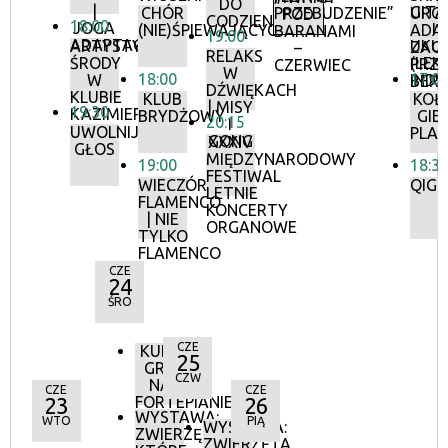
DO
|
GITA
CHÓR
PRZEBUDZENIE”
URO
POD
CODZIENNOŚCI”
18:00
JOGA
I
(NIE)ŚPIEWAJĄCYCH
ADA
BARANAMI
19:00
ADAPTACYJNA
ARTYSTYCZNE
UKUL
ZAGA
–
RELAKS
ŚRODY
(LEK
PRZ
CZERWIEC
W
18:00
17:0
W
INDY
BERL
DŹWIĘKACH
KLUBIE
KLUB
KOŁ
| MISY
19:30
KAZIMIERZ
BRYDŻOWY
GIE
20:15
I
UWOLNIJ
PLA
GONG
XXXIV
GŁOS
MIĘDZYNARODOWY
19:00
18:3
FESTIWAL
WIECZÓR
QIG
LETNIE
FLAMENCO
KONCERTY
| NIE
ORGANOWE
TYLKO
FLAMENCO
CZE
24
ŚRO
CZE
KURS
25
GRY
CZW
NA
CZE
CZE
23
FORTEPIANIE
26
WYSTAWA:
WTO
PIĄ
WYSTAWA:
ZWIERZĘTA,
ZWIERZĘTA,