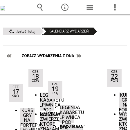
Wyszukiwarka
Narzędzia
Menu
Menu
główne
szcze
KALENDARZ WYDARZEŃ
Jesteś Tutaj
ZOBACZ WYDARZENIA Z DNIA:
CZE
CZE
18
22
CZW
PON
CZE
CZE
19
17
PIĄ
LEGENDA
KUR
ŚRO
KABARETU
GR
„PIWNICA
NA
LEGENDA
POD
FORT
KURS
KABARETU
WYSTAWA:
WYS
BARANAMI”
GRY
„PIWNICA
ZWIERZĘTA,
ZWIE
NA
POD
KTÓRE
KTÓ
FORTEPIANIE
WYSTAWA:
BARANAMI”
ZNAŁAM.
ZNA
LEGENDA