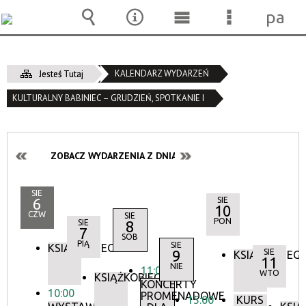
pane
Wyszukiwarka
Narzędzia
Menu
Menu
główne
szczegóło
KALENDARZ WYDARZEŃ
Jesteś Tutaj
KULTURALNY BABINIEC – GRUDZIEŃ, SPOTKANIE I
ZOBACZ WYDARZENIA Z DNIA:
SIE
6
SIE
10
CZW
SIE
PON
SIE
8
7
SOB
PIĄ
SIE
KSIĄŻKOBIEG
9
SIE
KSIĄŻKOBIEG
11
NIE
11:00
WTO
KSIĄŻKOBIEG
KONCERTY
10:00
PROMENADOWE
15:00
KURS