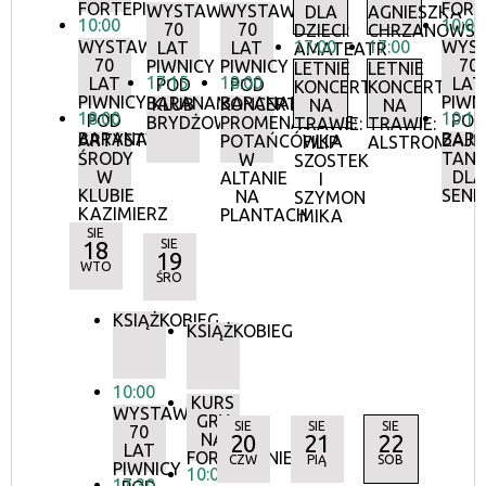
FORTEPIANIE
FORT
WYSTAWA:
WYSTAWA:
DLA
AGNIESZKA
10:00
10:00
70
70
DZIECI:
CHRZANOWS
WYSTAWA:
17:00
17:00
WYS
LAT
LAT
AMATEATR
70
70
PIWNICY
PIWNICY
LETNIE
LETNIE
17:15
18:00
LAT
LAT
POD
POD
KONCERTY
KONCERTY
PIWNICY
PIWN
BARANAMI
BARANAMI
KLUB
KONCERTY
NA
NA
18:00
10:15
POD
POD
BRYDŻOWY
PROMENADOWE:
TRAWIE:
TRAWIE:
BARANAMI
BAR
ARTYSTYCZNE
ZAJĘ
POTAŃCÓWKA
FILIP
ALSTROMERIE
ŚRODY
TANE
W
SZOSTEK
W
DLA
ALTANIE
I
KLUBIE
SEN
NA
SZYMON
KAZIMIERZ
PLANTACH
MIKA
SIE
18
SIE
19
WTO
ŚRO
KSIĄŻKOBIEG
KSIĄŻKOBIEG
10:00
KURS
WYSTAWA:
GRY
SIE
SIE
SIE
70
NA
20
21
22
LAT
FORTEPIANIE
CZW
PIĄ
SOB
PIWNICY
10:00
17:30