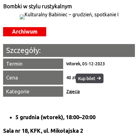
—
Bombki w stylu rustykalnym
Miejsce
Archiwum
Organizator
Promowane
Szczegóły:
Termin
Wtorek, 05-12-2023
Cena
40 zł
Kup bilet
Kategorie
Zajęcia
5 grudnia (wtorek), 18:00–20:00
Sala nr 18, KFK, ul. Mikołajska 2