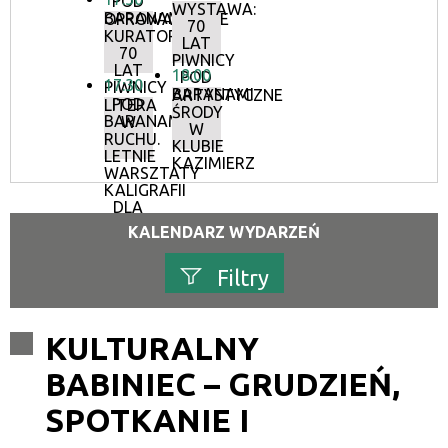
POD
WYSTAWA:
BARANAMI
OPROWADZANIE
70
KURATORSKIE:
LAT
70
PIWNICY
LAT
18:00
POD
17:30
PIWNICY
BARANAMI
ARTYSTYCZNE
POD
LITERA
ŚRODY
BARANAMI
W
W
RUCHU.
KLUBIE
LETNIE
KAZIMIERZ
WARSZTATY
KALIGRAFII
DLA
DOROSŁYCH
KALENDARZ WYDARZEŃ
Filtry
Szukana fraza
KULTURALNY
BABINIEC – GRUDZIEŃ,
Kategoria
SPOTKANIE I
Trwające w zakresie