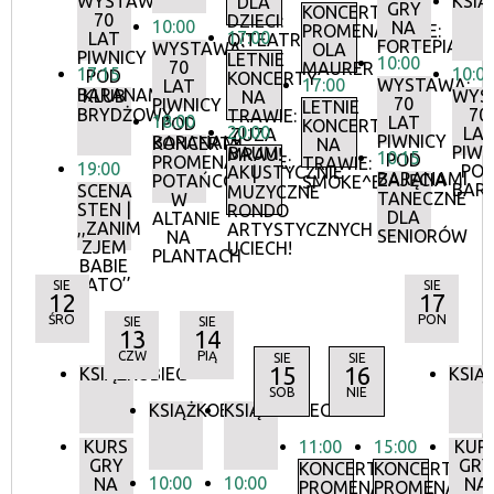
WYSTAWA:
KSIĄ
DLA
GRY
KONCERTY
70
DZIECI:
10:00
NA
PROMENADOWE:
17:00
LAT
O!TEATR
FORTEPIANIE
WYSTAWA:
OLA
PIWNICY
LETNIE
10:00
70
MAURER
17:15
10:0
POD
KONCERTY
17:00
WYSTAWA:
LAT
BARANAMI
KLUB
WYS
NA
70
PIWNICY
LETNIE
BRYDŻOWY
70
TRAWIE:
18:00
LAT
POD
KONCERTY
20:00
LA
ZUZA
PIWNICY
BARANAMI
KONCERTY
NA
PIWN
BAUM
MRAU!
10:15
POD
PROMENADOWE:
TRAWIE:
19:00
PO
AKUSTYCZNIE
|
BARANAMI
ZAJĘCIA
POTAŃCÓWKA
SMOKE^BLUES
BAR
SCENA
MUZYCZNE
TANECZNE
W
STEN |
RONDO
DLA
ALTANIE
,,ZANIM
ARTYSTYCZNYCH
SENIORÓW
NA
ZJEM
UCIECH!
PLANTACH
BABIE
LATO’’
SIE
SIE
12
17
ŚRO
PON
SIE
SIE
13
14
CZW
PIĄ
SIE
SIE
15
16
KSIĄŻKOBIEG
KSIĄ
SOB
NIE
KSIĄŻKOBIEG
KSIĄŻKOBIEG
KURS
11:00
15:00
KUR
GRY
GRY
KONCERTY
KONCERTY
10:00
10:00
NA
NA
PROMENADOWE
PROMENADOW