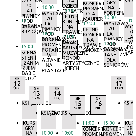
WYSTAWA:
KSIĄ
DLA
GRY
KONCERTY
70
DZIECI:
10:00
NA
PROMENADOWE:
17:00
LAT
O!TEATR
FORTEPIANIE
WYSTAWA:
OLA
PIWNICY
LETNIE
10:00
70
MAURER
17:15
10:0
POD
KONCERTY
17:00
WYSTAWA:
LAT
BARANAMI
KLUB
WYS
NA
70
PIWNICY
LETNIE
BRYDŻOWY
70
TRAWIE:
18:00
LAT
POD
KONCERTY
20:00
LA
ZUZA
PIWNICY
BARANAMI
KONCERTY
NA
PIWN
BAUM
MRAU!
10:15
POD
PROMENADOWE:
TRAWIE:
19:00
PO
AKUSTYCZNIE
|
BARANAMI
ZAJĘCIA
POTAŃCÓWKA
SMOKE^BLUES
BAR
SCENA
MUZYCZNE
TANECZNE
W
STEN |
RONDO
DLA
ALTANIE
,,ZANIM
ARTYSTYCZNYCH
SENIORÓW
NA
ZJEM
UCIECH!
PLANTACH
BABIE
LATO’’
SIE
SIE
12
17
ŚRO
PON
SIE
SIE
13
14
CZW
PIĄ
SIE
SIE
15
16
KSIĄŻKOBIEG
KSIĄ
SOB
NIE
KSIĄŻKOBIEG
KSIĄŻKOBIEG
KURS
11:00
15:00
KUR
GRY
GRY
KONCERTY
KONCERTY
10:00
10:00
NA
NA
PROMENADOWE
PROMENADOW