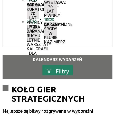
POD
WYSTAWA:
BARANAMI
OPROWADZANIE
70
KURATORSKIE:
LAT
70
PIWNICY
LAT
18:00
POD
17:30
PIWNICY
BARANAMI
ARTYSTYCZNE
POD
LITERA
ŚRODY
BARANAMI
W
W
RUCHU.
KLUBIE
LETNIE
KAZIMIERZ
WARSZTATY
KALIGRAFII
DLA
DOROSŁYCH
KALENDARZ WYDARZEŃ
Filtry
Szukana fraza
KOŁO GIER
STRATEGICZNYCH
Kategoria
Najlepsze są bitwy rozgrywane w wyobraźni
Trwające w zakresie