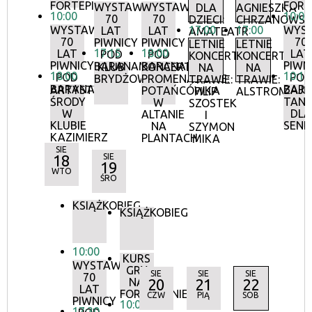
FORTEPIANIE
FORT
WYSTAWA:
WYSTAWA:
DLA
AGNIESZKA
10:00
10:00
70
70
DZIECI:
CHRZANOWS
WYSTAWA:
17:00
17:00
WYS
LAT
LAT
AMATEATR
70
70
PIWNICY
PIWNICY
LETNIE
LETNIE
17:15
18:00
LAT
LAT
POD
POD
KONCERTY
KONCERTY
PIWNICY
PIWN
BARANAMI
BARANAMI
KLUB
KONCERTY
NA
NA
18:00
10:15
POD
POD
BRYDŻOWY
PROMENADOWE:
TRAWIE:
TRAWIE:
BARANAMI
BAR
ARTYSTYCZNE
ZAJĘ
POTAŃCÓWKA
FILIP
ALSTROMERIE
ŚRODY
TANE
W
SZOSTEK
W
DLA
ALTANIE
I
KLUBIE
SEN
NA
SZYMON
KAZIMIERZ
PLANTACH
MIKA
SIE
18
SIE
19
WTO
ŚRO
KSIĄŻKOBIEG
KSIĄŻKOBIEG
10:00
KURS
WYSTAWA:
GRY
SIE
SIE
SIE
70
NA
20
21
22
LAT
FORTEPIANIE
CZW
PIĄ
SOB
PIWNICY
10:00
17:30