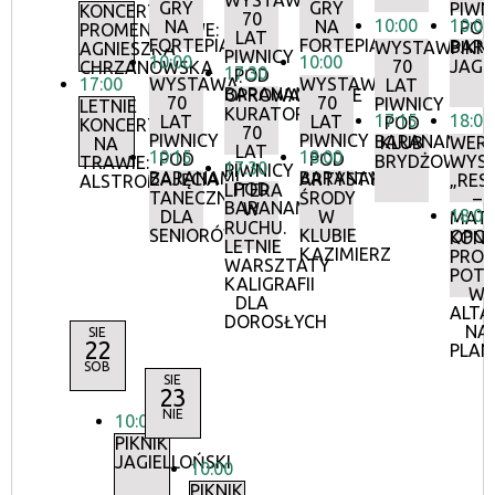
WYSTAWA:
GRY
GRY
PIWN
KONCERTY
70
10:00
10:00
NA
NA
POD
PROMENADOWE:
LAT
FORTEPIANIE
FORTEPIANIE
BAR
WYSTAWA:
PIKNI
AGNIESZKA
PIWNICY
10:00
10:00
70
JAGI
CHRZANOWSKA
17:30
POD
17:00
WYSTAWA:
WYSTAWA:
LAT
BARANAMI
OPROWADZANIE
70
70
PIWNICY
LETNIE
KURATORSKIE:
17:15
18:00
LAT
LAT
POD
KONCERTY
70
PIWNICY
PIWNICY
BARANAMI
KLUB
WERN
NA
LAT
10:15
18:00
POD
POD
BRYDŻOWY
WYS
TRAWIE:
17:30
PIWNICY
BARANAMI
BARANAMI
ZAJĘCIA
ARTYSTYCZNE
„RES
ALSTROMERIE
POD
LITERA
TANECZNE
ŚRODY
–
BARANAMI
W
18:00
DLA
W
MATE
RUCHU.
SENIORÓW
KLUBIE
OPOR
KON
LETNIE
KAZIMIERZ
PRO
WARSZTATY
POT
KALIGRAFII
W
DLA
ALTA
DOROSŁYCH
NA
SIE
22
PLAN
SOB
SIE
23
NIE
10:00
PIKNIK
JAGIELLOŃSKI
10:00
PIKNIK