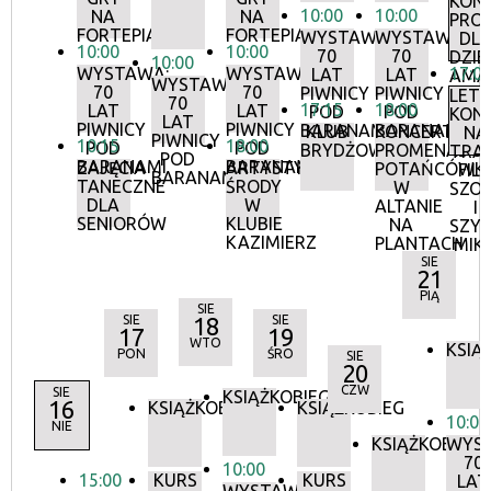
KON
10:00
10:00
NA
NA
PRO
FORTEPIANIE
FORTEPIANIE
WYSTAWA:
WYSTAWA:
DL
10:00
10:00
70
70
DZIEC
10:00
WYSTAWA:
WYSTAWA:
17:0
LAT
LAT
AMA
WYSTAWA:
70
70
PIWNICY
PIWNICY
LETN
70
17:15
18:00
LAT
LAT
POD
POD
KON
LAT
PIWNICY
PIWNICY
BARANAMI
BARANAMI
KLUB
KONCERTY
NA
PIWNICY
10:15
18:00
POD
POD
BRYDŻOWY
PROMENADOW
TRAW
POD
BARANAMI
BARANAMI
ZAJĘCIA
ARTYSTYCZNE
POTAŃCÓWK
FILI
BARANAMI
TANECZNE
ŚRODY
W
SZO
DLA
W
ALTANIE
I
SENIORÓW
KLUBIE
NA
SZY
KAZIMIERZ
PLANTACH
MIK
SIE
21
PIĄ
SIE
SIE
18
SIE
17
19
WTO
KSIĄ
PON
ŚRO
SIE
20
CZW
SIE
KSIĄŻKOBIEG
16
KSIĄŻKOBIEG
KSIĄŻKOBIEG
10:00
NIE
KSIĄŻKOBIEG
WYS
70
10:00
15:00
KURS
KURS
LAT