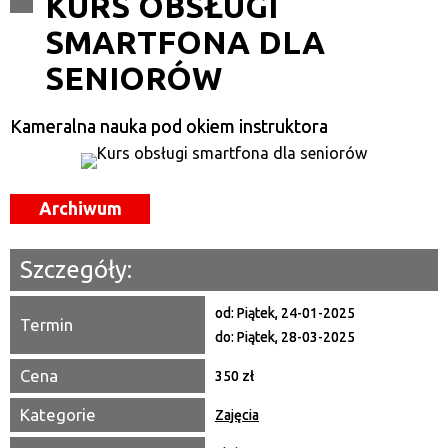
KURS OBSŁUGI
SMARTFONA DLA
Kategoria
SENIORÓW
Trwające w zakresie
—
Kameralna nauka pod okiem instruktora
Miejsce
Archiwum
Organizator
Promowane
Szczegóły:
od:
Piątek, 24-01-2025
Termin
do:
Piątek, 28-03-2025
Cena
350 zł
Kategorie
Zajęcia