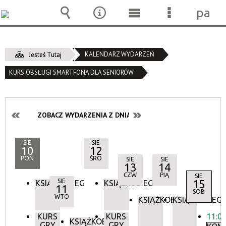
pane
Wyszukiwarka
Narzędzia
Menu
Menu
główne
szczegóło
KALENDARZ WYDARZEŃ
Jesteś Tutaj
KURS OBSŁUGI SMARTFONA DLA SENIORÓW
ZOBACZ WYDARZENIA Z DNIA:
SIE
SIE
10
12
PON
ŚRO
SIE
SIE
13
14
CZW
PIĄ
SIE
SIE
15
KSIĄŻKOBIEG
KSIĄŻKOBIEG
11
SOB
WTO
KSIĄŻKOBIEG
KSIĄŻKOBIEG
KURS
KURS
11:0
KSIĄŻKOBIEG
GRY
GRY