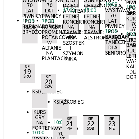
WYSTAWA:
WYSTAWA:
DLA
AGNIESZKA
PIWN
10:00
70
70
DZIECI:
CHRZANOWSKA
17:30
POD
17:00
17:00
WYSTAWA:
LAT
LAT
AMATEATR
BAR
OPR
70
PIWNICY
PIWNICY
LETNIE
LETNIE
KURA
17:15
18:00
LAT
POD
POD
KONCERTY
KONCERTY
70
PIWNICY
BARANAMI
BARANAMI
KLUB
KONCERTY
NA
NA
LAT
10:15
POD
BRYDŻOWY
PROMENADOWE:
TRAWIE:
TRAWIE:
17:30
PIWN
BARANAMI
ZAJĘCIA
POTAŃCÓWKA
FILIP
ALSTROMERIE
POD
LITE
TANECZNE
W
SZOSTEK
BAR
W
DLA
ALTANIE
I
RUCH
SENIORÓW
NA
SZYMON
LETN
PLANTACH
MIKA
WAR
KALI
SIE
19
DLA
ŚRO
DOR
SIE
20
CZW
KSIĄŻKOBIEG
KSIĄŻKOBIEG
KURS
GRY
SIE
SIE
SIE
10:00
NA
21
22
23
FORTEPIANIE
WYSTAWA:
PIĄ
SOB
NIE
10:00
70
WYSTAWA: