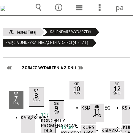
pane
Wyszukiwarka
Narzędzia
Menu
Menu
główne
szczegóło
KALENDARZ WYDARZEŃ
Jesteś Tutaj
ZAJĘCIA UMUZYKALNIAJĄCE DLA DZIECI (4-5 LAT)
ZOBACZ WYDARZENIA Z DNIA:
SIE
SIE
10
12
SIE
PON
ŚRO
SIE
8
7
SOB
PIĄ
SIE
9
SIE
KSIĄŻKOBIEG
KSIĄ
11
NIE
11:00
WTO
KSIĄŻKOBIEG
KONCERTY
PROMENADOWE
15:00
KURS
KUR
KSIĄŻKOBIEG
DLA
GRY
GR