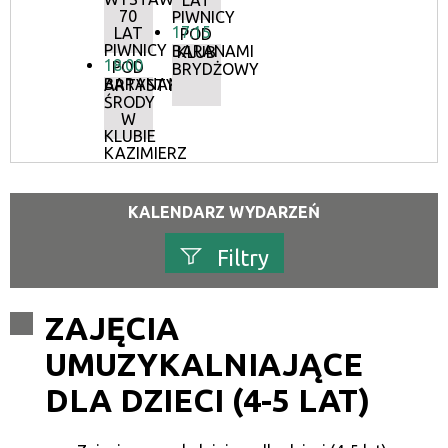
LAT
70
PIWNICY
17:15
LAT
POD
PIWNICY
BARANAMI
KLUB
18:00
POD
BRYDŻOWY
BARANAMI
ARTYSTYCZNE
ŚRODY
W
KLUBIE
KAZIMIERZ
KALENDARZ WYDARZEŃ
Filtry
Szukana fraza
ZAJĘCIA
UMUZYKALNIAJĄCE
Kategoria
DLA DZIECI (4-5 LAT)
Trwające w zakresie
—