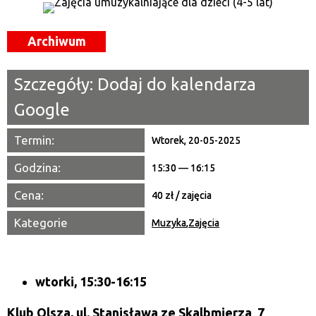
Miejsce
Archiwum
Organizator
Szczegóły:
Dodaj do kalendarza
Promowane
Google
Termin:
Wtorek, 20-05-2025
Godzina:
15:30 — 16:15
Cena:
40 zł / zajęcia
Kategorie
Muzyka
,
Zajęcia
wtorki, 15:30-16:15
Klub Olsza,
ul. Stanisława ze Skalbmierza 7