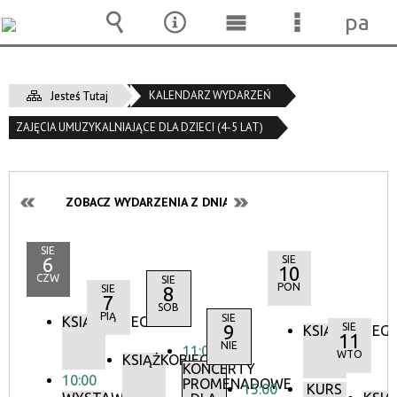
pane
Wyszukiwarka
Narzędzia
Menu
Menu
główne
szczegóło
KALENDARZ WYDARZEŃ
Jesteś Tutaj
ZAJĘCIA UMUZYKALNIAJĄCE DLA DZIECI (4-5 LAT)
ZOBACZ WYDARZENIA Z DNIA:
SIE
6
SIE
10
CZW
SIE
PON
SIE
8
7
SOB
PIĄ
SIE
KSIĄŻKOBIEG
9
SIE
KSIĄŻKOBIEG
11
NIE
11:00
WTO
KSIĄŻKOBIEG
KONCERTY
10:00
PROMENADOWE
15:00
KURS