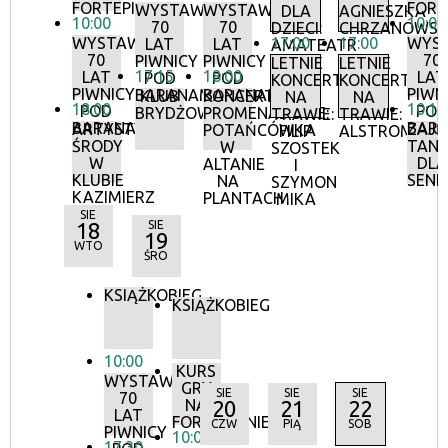
FORTEPIANIE
FORT
WYSTAWA:
WYSTAWA:
DLA
AGNIESZKA
10:00
10:00
70
70
DZIECI:
CHRZANOWS
WYSTAWA:
17:00
17:00
WYS
LAT
LAT
AMATEATR
70
70
PIWNICY
PIWNICY
LETNIE
LETNIE
17:15
18:00
LAT
LAT
POD
POD
KONCERTY
KONCERTY
PIWNICY
PIWN
BARANAMI
BARANAMI
KLUB
KONCERTY
NA
NA
18:00
10:15
POD
POD
BRYDŻOWY
PROMENADOWE:
TRAWIE:
TRAWIE:
BARANAMI
BAR
ARTYSTYCZNE
ZAJĘ
POTAŃCÓWKA
FILIP
ALSTROMERIE
ŚRODY
TANE
W
SZOSTEK
W
DLA
ALTANIE
I
KLUBIE
SEN
NA
SZYMON
KAZIMIERZ
PLANTACH
MIKA
SIE
18
SIE
19
WTO
ŚRO
KSIĄŻKOBIEG
KSIĄŻKOBIEG
10:00
KURS
WYSTAWA:
GRY
SIE
SIE
SIE
70
NA
20
21
22
LAT
FORTEPIANIE
CZW
PIĄ
SOB
PIWNICY
10:00
17:30