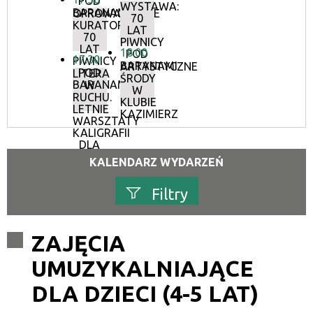
POD
WYSTAWA:
BARANAMI
OPROWADZANIE
70
KURATORSKIE:
LAT
70
PIWNICY
LAT
18:00
POD
17:30
PIWNICY
BARANAMI
ARTYSTYCZNE
POD
LITERA
ŚRODY
BARANAMI
W
W
RUCHU.
KLUBIE
LETNIE
KAZIMIERZ
WARSZTATY
KALIGRAFII
DLA
DOROSŁYCH
KALENDARZ WYDARZEŃ
Filtry
Szukana fraza
ZAJĘCIA
UMUZYKALNIAJĄCE
Kategoria
DLA DZIECI (4-5 LAT)
Trwające w zakresie