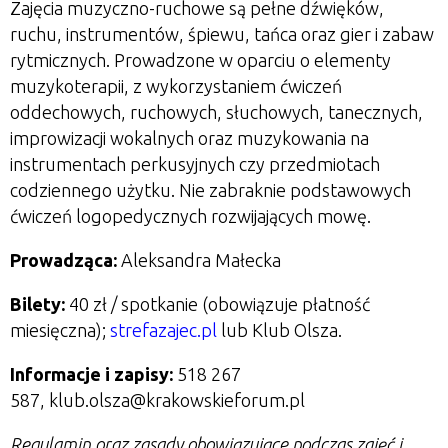
Zajęcia muzyczno-ruchowe są pełne dźwięków,
ruchu, instrumentów, śpiewu, tańca oraz gier i zabaw
rytmicznych. Prowadzone w oparciu o elementy
muzykoterapii, z wykorzystaniem ćwiczeń
oddechowych, ruchowych, słuchowych, tanecznych,
improwizacji wokalnych oraz muzykowania na
instrumentach perkusyjnych czy przedmiotach
codziennego użytku. Nie zabraknie podstawowych
ćwiczeń logopedycznych rozwijających mowę.
Prowadząca:
Aleksandra Małecka
Bilety:
40 zł / spotkanie (obowiązuje płatność
miesięczna);
strefazajec.pl
lub Klub Olsza.
Informacje i zapisy:
518 267
587, klub.olsza@krakowskieforum.pl
Regulamin oraz zasady obowiązujące podczas zajęć i