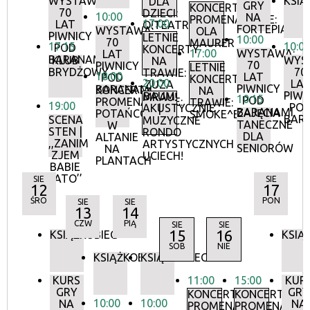
WYSTAWA:
KSIĄ
DLA
GRY
KONCERTY
70
DZIECI:
10:00
NA
PROMENADOWE:
17:00
LAT
O!TEATR
FORTEPIANIE
WYSTAWA:
OLA
PIWNICY
LETNIE
10:00
70
MAURER
17:15
10:0
POD
KONCERTY
17:00
WYSTAWA:
LAT
BARANAMI
KLUB
WYS
NA
70
PIWNICY
LETNIE
BRYDŻOWY
70
TRAWIE:
18:00
LAT
POD
KONCERTY
20:00
LA
ZUZA
PIWNICY
BARANAMI
KONCERTY
NA
PIWN
BAUM
MRAU!
10:15
POD
PROMENADOWE:
TRAWIE:
19:00
PO
AKUSTYCZNIE
|
BARANAMI
ZAJĘCIA
POTAŃCÓWKA
SMOKE^BLUES
BAR
SCENA
MUZYCZNE
TANECZNE
W
STEN |
RONDO
DLA
ALTANIE
,,ZANIM
ARTYSTYCZNYCH
SENIORÓW
NA
ZJEM
UCIECH!
PLANTACH
BABIE
LATO’’
SIE
SIE
12
17
ŚRO
PON
SIE
SIE
13
14
CZW
PIĄ
SIE
SIE
15
16
KSIĄŻKOBIEG
KSIĄ
SOB
NIE
KSIĄŻKOBIEG
KSIĄŻKOBIEG
KURS
11:00
15:00
KUR
GRY
GRY
KONCERTY
KONCERTY
10:00
10:00
NA
NA
PROMENADOWE
PROMENADOW