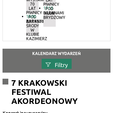
LAT
70
PIWNICY
17:15
LAT
POD
PIWNICY
BARANAMI
KLUB
18:00
POD
BRYDŻOWY
BARANAMI
ARTYSTYCZNE
ŚRODY
W
KLUBIE
KAZIMIERZ
KALENDARZ WYDARZEŃ
Filtry
Szukana fraza
7 KRAKOWSKI
FESTIWAL
Kategoria
AKORDEONOWY
Trwające w zakresie
—