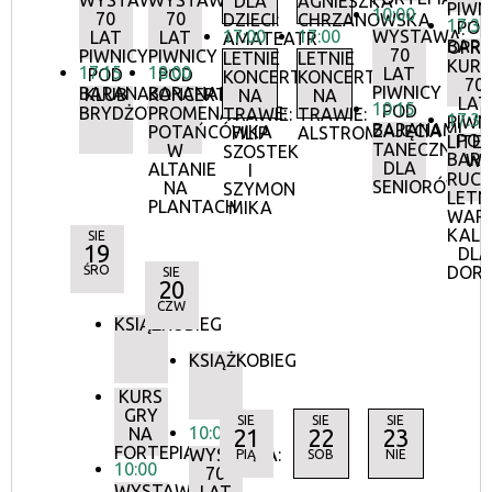
WYSTAWA:
WYSTAWA:
DLA
AGNIESZKA
PIWN
10:00
70
70
DZIECI:
CHRZANOWSKA
17:30
POD
17:00
17:00
WYSTAWA:
LAT
LAT
AMATEATR
BAR
OPR
70
PIWNICY
PIWNICY
LETNIE
LETNIE
KURA
17:15
18:00
LAT
POD
POD
KONCERTY
KONCERTY
70
PIWNICY
BARANAMI
BARANAMI
KLUB
KONCERTY
NA
NA
LAT
10:15
POD
BRYDŻOWY
PROMENADOWE:
TRAWIE:
TRAWIE:
17:30
PIWN
BARANAMI
ZAJĘCIA
POTAŃCÓWKA
FILIP
ALSTROMERIE
POD
LITE
TANECZNE
W
SZOSTEK
BAR
W
DLA
ALTANIE
I
RUCH
SENIORÓW
NA
SZYMON
LETN
PLANTACH
MIKA
WAR
KALI
SIE
19
DLA
ŚRO
DOR
SIE
20
CZW
KSIĄŻKOBIEG
KSIĄŻKOBIEG
KURS
GRY
SIE
SIE
SIE
10:00
NA
21
22
23
FORTEPIANIE
WYSTAWA:
PIĄ
SOB
NIE
10:00
70
WYSTAWA: