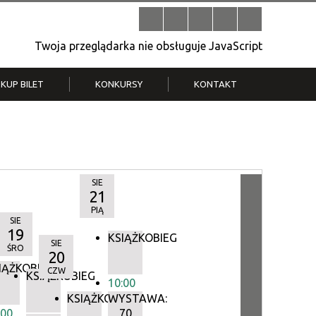
Twoja przeglądarka nie obsługuje JavaScript
KUP BILET
KONKURSY
KONTAKT
| V
Klub Strych
TWOJA DZIELNICA, TWÓJ FILM
. T.
– konkurs na krótkometrażówkę
SIE
21
PIĄ
SIE
19
KSIĄŻKOBIEG
SIE
ŚRO
20
IĄŻKOBIEG
CZW
IEG
KSIĄŻKOBIEG
10:00
KSIĄŻKOBIEG
WYSTAWA:
:00
70