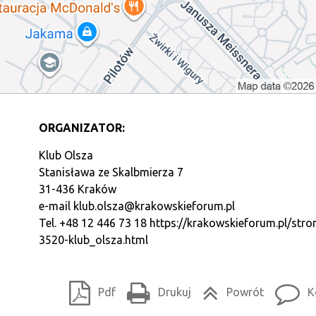
ORGANIZATOR:
Klub Olsza
Stanisława ze Skalbmierza 7
31-436 Kraków
e-mail
klub.olsza@krakowskieforum.pl
Tel. +48 12 446 73 18
https://krakowskieforum.pl/stro
3520-klub_olsza.html
Pdf
Drukuj
Powrót
K