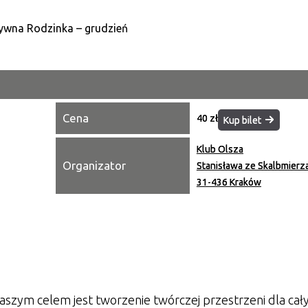
Kategori
Trwające w zakresie
Miejsce
Cena
40 zł
Kup bilet
Organiza
Promowa
Klub Olsza
Organizator
Stanisława ze Skalbmierz
31-436 Kraków
aszym celem jest tworzenie twórczej przestrzeni dla cał