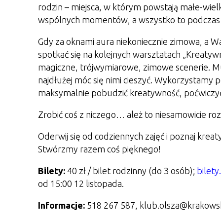
rodzin – miejsca, w którym powstają małe-wielk
wspólnych momentów, a wszystko to podczas 
Gdy za oknami aura niekoniecznie zimowa, a W
spotkać się na kolejnych warsztatach „Kreatywn
magiczne, trójwymiarowe, zimowe scenerie. M
najdłużej móc się nimi cieszyć. Wykorzystamy 
maksymalnie pobudzić kreatywność, poćwiczyć c
Zrobić coś z niczego… ależ to niesamowicie roz
Oderwij się od codziennych zajęć i poznaj krea
Stwórzmy razem coś pięknego!
Bilety:
40 zł / bilet rodzinny (do 3 osób);
bilet
od 15:00 12 listopada.
Informacje:
518 267 587, klub.olsza@krakows