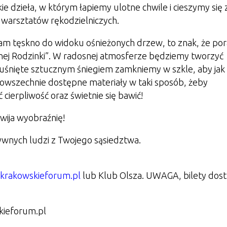
ie dzieła, w którym łapiemy ulotne chwile i cieszymy się 
warsztatów rękodzielniczych.
am tęskno do widoku ośnieżonych drzew, to znak, że por
ej Rodzinki”.
W radosnej atmosferze będziemy tworzyć
uśnięte sztucznym śniegiem zamkniemy w szkle, aby jak
powszechnie dostępne materiały w taki sposób, żeby
ierpliwość oraz świetnie się bawić!
wija wyobraźnię!
tywnych ludzi z Twojego sąsiedztwa.
y.krakowskieforum.pl
lub Klub Olsza.
UWAGA, bilety dos
kieforum.pl