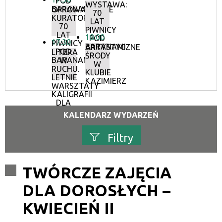
POD
WYSTAWA:
BARANAMI
OPROWADZANIE
70
KURATORSKIE:
LAT
70
PIWNICY
LAT
18:00
POD
17:30
PIWNICY
BARANAMI
ARTYSTYCZNE
POD
LITERA
ŚRODY
BARANAMI
W
W
RUCHU.
KLUBIE
LETNIE
KAZIMIERZ
WARSZTATY
KALIGRAFII
DLA
DOROSŁYCH
KALENDARZ WYDARZEŃ
Filtry
Szukana fraza
TWÓRCZE ZAJĘCIA
DLA DOROSŁYCH –
Kategoria
KWIECIEŃ II
Trwające w zakresie