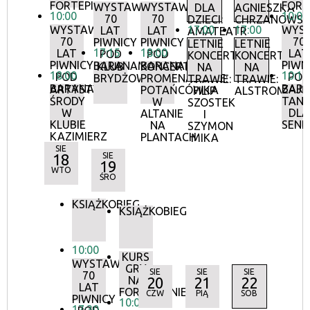
FORTEPIANIE
FORT
WYSTAWA:
WYSTAWA:
DLA
AGNIESZKA
10:00
10:00
70
70
DZIECI:
CHRZANOWS
WYSTAWA:
17:00
17:00
WYS
LAT
LAT
AMATEATR
70
70
PIWNICY
PIWNICY
LETNIE
LETNIE
17:15
18:00
LAT
LAT
POD
POD
KONCERTY
KONCERTY
PIWNICY
PIWN
BARANAMI
BARANAMI
KLUB
KONCERTY
NA
NA
18:00
10:15
POD
POD
BRYDŻOWY
PROMENADOWE:
TRAWIE:
TRAWIE:
BARANAMI
BAR
ARTYSTYCZNE
ZAJĘ
POTAŃCÓWKA
FILIP
ALSTROMERIE
ŚRODY
TANE
W
SZOSTEK
W
DLA
ALTANIE
I
KLUBIE
SEN
NA
SZYMON
KAZIMIERZ
PLANTACH
MIKA
SIE
18
SIE
19
WTO
ŚRO
KSIĄŻKOBIEG
KSIĄŻKOBIEG
10:00
KURS
WYSTAWA:
GRY
SIE
SIE
SIE
70
NA
20
21
22
LAT
FORTEPIANIE
CZW
PIĄ
SOB
PIWNICY
10:00
17:30