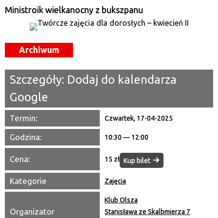
—
Ministroik wielkanocny z bukszpanu
Miejsce
Archiwum
Organizator
Promowane
Szczegóły:
Dodaj do kalendarza
Google
Termin:
Czwartek, 17-04-2025
Godzina:
10:30 — 12:00
Cena:
15 zł
Kup bilet
Kategorie
Zajęcia
Klub Olsza
Organizator
Stanisława ze Skalbmierza 7