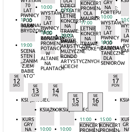
WYSTAWA:
KSIĄ
DLA
GRY
KONCERTY
70
DZIECI:
10:00
NA
PROMENADOWE:
17:00
LAT
O!TEATR
FORTEPIANIE
WYSTAWA:
OLA
PIWNICY
LETNIE
10:00
70
MAURER
17:15
10:0
POD
KONCERTY
17:00
WYSTAWA:
LAT
BARANAMI
KLUB
WYS
NA
70
PIWNICY
LETNIE
BRYDŻOWY
70
TRAWIE:
18:00
LAT
POD
KONCERTY
20:00
LA
ZUZA
PIWNICY
BARANAMI
KONCERTY
NA
PIWN
BAUM
MRAU!
10:15
POD
PROMENADOWE:
TRAWIE:
19:00
PO
AKUSTYCZNIE
|
BARANAMI
ZAJĘCIA
POTAŃCÓWKA
SMOKE^BLUES
BAR
SCENA
MUZYCZNE
TANECZNE
W
STEN |
RONDO
DLA
ALTANIE
,,ZANIM
ARTYSTYCZNYCH
SENIORÓW
NA
ZJEM
UCIECH!
PLANTACH
BABIE
LATO’’
SIE
SIE
12
17
ŚRO
PON
SIE
SIE
13
14
CZW
PIĄ
SIE
SIE
15
16
KSIĄŻKOBIEG
KSIĄ
SOB
NIE
KSIĄŻKOBIEG
KSIĄŻKOBIEG
KURS
11:00
15:00
KUR
GRY
GRY
KONCERTY
KONCERTY
10:00
10:00
NA
NA
PROMENADOWE
PROMENADOW