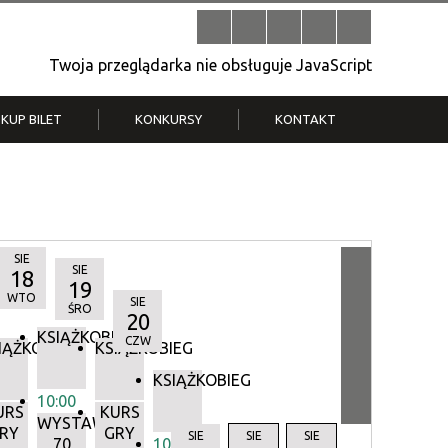
Twoja przeglądarka nie obsługuje JavaScript
KUP BILET
KONKURSY
KONTAKT
| V
Klub Strych
TWOJA DZIELNICA, TWÓJ FILM
. T.
– konkurs na krótkometrażówkę
SIE
SIE
18
19
WTO
SIE
ŚRO
20
KSIĄŻKOBIEG
CZW
IĄŻKOBIEG
KSIĄŻKOBIEG
KSIĄŻKOBIEG
10:00
URS
KURS
WYSTAWA:
RY
GRY
Y
SIE
SIE
SIE
70
10:00