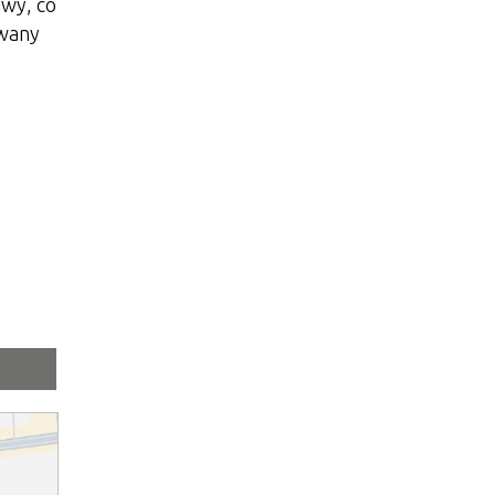
awy, co
owany