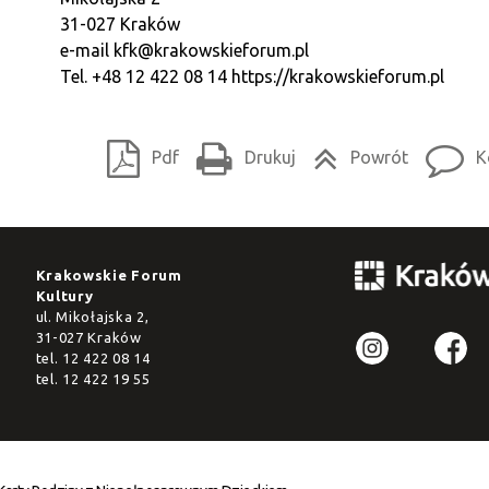
31-027 Kraków
e-mail
kfk@krakowskieforum.pl
Tel. +48 12 422 08 14
https://krakowskieforum.pl
Pdf
Drukuj
Powrót
K
Krakowskie Forum
Kultury
ul. Mikołajska 2,
31-027 Kraków
tel.
12 422 08 14
tel.
12 422 19 55