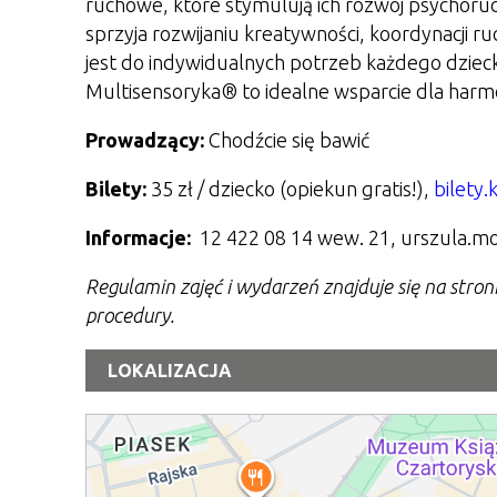
ruchowe, które stymulują ich rozwój psychoru
sprzyja rozwijaniu kreatywności, koordynacji 
jest do indywidualnych potrzeb każdego dziecka
Multisensoryka® to idealne wsparcie dla harm
Prowadzący:
Chodźcie się bawić
Bilety:
35 zł / dziecko (opiekun gratis!),
bilety
Informacje:
1
2 422 08 14 wew. 21
, urszula.
Regulamin zajęć i wydarzeń znajduje się na stro
procedury.
LOKALIZACJA