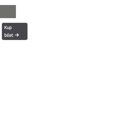
Kup
tor
bilet
ne