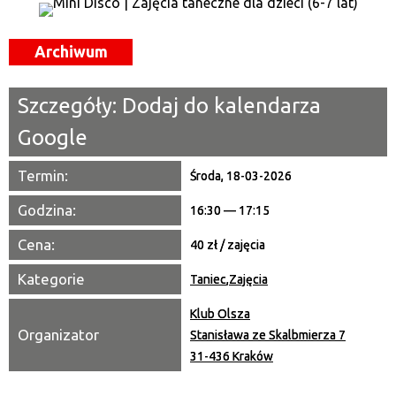
Miejsce
Archiwum
Organizator
Szczegóły:
Dodaj do kalendarza
Promowane
Google
Termin:
Środa, 18-03-2026
Godzina:
16:30 — 17:15
Cena:
40 zł / zajęcia
Kategorie
Taniec
,
Zajęcia
Klub Olsza
Organizator
Stanisława ze Skalbmierza 7
31-436 Kraków