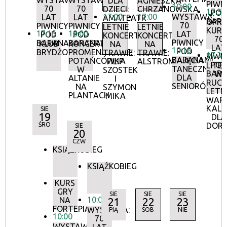
WYSTAWA:
WYSTAWA:
DLA
AGNIESZKA
PIWN
10:00
70
70
DZIECI:
CHRZANOWSKA
17:30
POD
17:00
17:00
WYSTAWA:
LAT
LAT
AMATEATR
BAR
OPR
70
PIWNICY
PIWNICY
LETNIE
LETNIE
KURA
17:15
18:00
LAT
POD
POD
KONCERTY
KONCERTY
70
PIWNICY
BARANAMI
BARANAMI
KLUB
KONCERTY
NA
NA
LAT
10:15
POD
BRYDŻOWY
PROMENADOWE:
TRAWIE:
TRAWIE:
17:30
PIWN
BARANAMI
ZAJĘCIA
POTAŃCÓWKA
FILIP
ALSTROMERIE
POD
LITE
TANECZNE
W
SZOSTEK
BAR
W
DLA
ALTANIE
I
RUCH
SENIORÓW
NA
SZYMON
LETN
PLANTACH
MIKA
WAR
KALI
SIE
19
DLA
ŚRO
DOR
SIE
20
CZW
KSIĄŻKOBIEG
KSIĄŻKOBIEG
KURS
GRY
SIE
SIE
SIE
10:00
NA
21
22
23
FORTEPIANIE
WYSTAWA:
PIĄ
SOB
NIE
10:00
70
WYSTAWA: