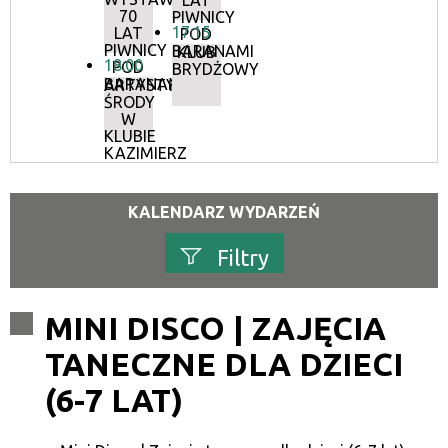
LAT
70
PIWNICY
17:15
LAT
POD
PIWNICY
BARANAMI
KLUB
18:00
POD
BRYDŻOWY
BARANAMI
ARTYSTYCZNE
ŚRODY
W
KLUBIE
KAZIMIERZ
KALENDARZ WYDARZEŃ
Filtry
Szukana fraza
MINI DISCO | ZAJĘCIA
TANECZNE DLA DZIECI
Kategoria
(6-7 LAT)
Trwające w zakresie
—