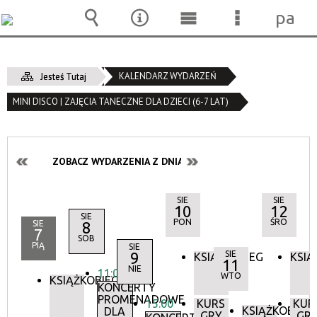
pane
Wyszukiwarka
Narzędzia
Menu
Menu
główne
szczegóło
KALENDARZ WYDARZEŃ
Jesteś Tutaj
MINI DISCO | ZAJĘCIA TANECZNE DLA DZIECI (6-7 LAT)
ZOBACZ WYDARZENIA Z DNIA:
SIE
SIE
10
12
SIE
PON
ŚRO
SIE
8
7
SOB
PIĄ
SIE
9
SIE
KSIĄŻKOBIEG
KSIĄ
11
NIE
11:00
WTO
KSIĄŻKOBIEG
KONCERTY
PROMENADOWE
15:00
KURS
KUR
KSIĄŻKOBIEG
DLA
GRY
GR