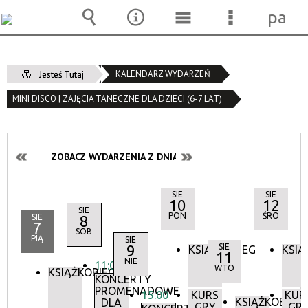
pane
Wyszukiwarka
Narzędzia
Menu
Menu
główne
szczegóło
KALENDARZ WYDARZEŃ
Jesteś Tutaj
MINI DISCO | ZAJĘCIA TANECZNE DLA DZIECI (6-7 LAT)
ZOBACZ WYDARZENIA Z DNIA:
SIE
SIE
10
12
SIE
PON
ŚRO
SIE
8
7
SOB
PIĄ
SIE
9
SIE
KSIĄŻKOBIEG
KSIĄ
11
NIE
11:00
WTO
KSIĄŻKOBIEG
KONCERTY
PROMENADOWE
15:00
KURS
KUR
KSIĄŻKOBIEG
DLA
GRY
GR