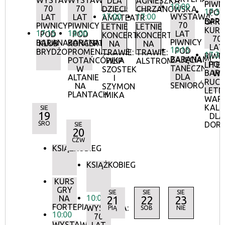
WYSTAWA:
WYSTAWA:
DLA
AGNIESZKA
PIWN
10:00
70
70
DZIECI:
CHRZANOWSKA
17:30
POD
17:00
17:00
WYSTAWA:
LAT
LAT
AMATEATR
BAR
OPR
70
PIWNICY
PIWNICY
LETNIE
LETNIE
KURA
17:15
18:00
LAT
POD
POD
KONCERTY
KONCERTY
70
PIWNICY
BARANAMI
BARANAMI
KLUB
KONCERTY
NA
NA
LAT
10:15
POD
BRYDŻOWY
PROMENADOWE:
TRAWIE:
TRAWIE:
17:30
PIWN
BARANAMI
ZAJĘCIA
POTAŃCÓWKA
FILIP
ALSTROMERIE
POD
LITE
TANECZNE
W
SZOSTEK
BAR
W
DLA
ALTANIE
I
RUCH
SENIORÓW
NA
SZYMON
LETN
PLANTACH
MIKA
WAR
KALI
SIE
19
DLA
ŚRO
DOR
SIE
20
CZW
KSIĄŻKOBIEG
KSIĄŻKOBIEG
KURS
GRY
SIE
SIE
SIE
10:00
NA
21
22
23
FORTEPIANIE
WYSTAWA:
PIĄ
SOB
NIE
10:00
70
WYSTAWA: