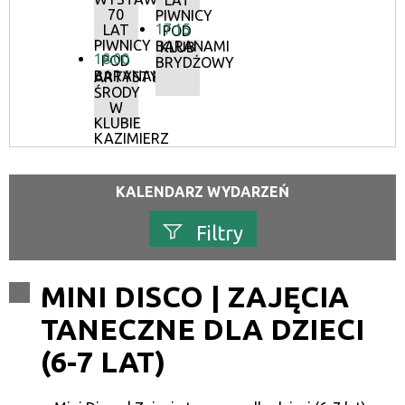
LAT
70
PIWNICY
17:15
LAT
POD
PIWNICY
BARANAMI
KLUB
18:00
POD
BRYDŻOWY
BARANAMI
ARTYSTYCZNE
ŚRODY
W
KLUBIE
KAZIMIERZ
KALENDARZ WYDARZEŃ
Filtry
Szukana fraza
MINI DISCO | ZAJĘCIA
TANECZNE DLA DZIECI
Kategoria
(6-7 LAT)
Trwające w zakresie
—