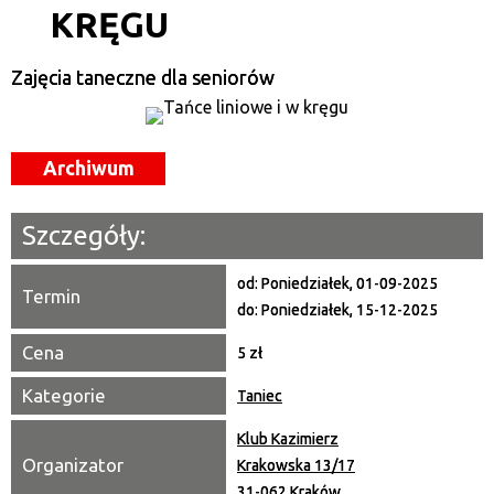
KRĘGU
Kategoria
Zajęcia taneczne dla seniorów
Trwające w zakresie
—
Miejsce
Archiwum
Organizator
Szczegóły:
Promowane
od:
Poniedziałek, 01-09-2025
Termin
do:
Poniedziałek, 15-12-2025
Cena
5 zł
Kategorie
Taniec
Klub Kazimierz
Organizator
Krakowska 13/17
31-062 Kraków