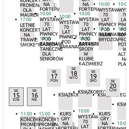
KONCERTY
10:00
10:0
NA
NA
PROMENADOWE:
FORTEPIANIE
FORTEPIANIE
WYSTAWA:
WYS
OLA
10:00
10:00
70
70
MAURER
10:00
17:00
WYSTAWA:
WYSTAWA:
LAT
LA
WYSTAWA:
70
70
PIWNICY
PIWN
LETNIE
70
17:15
18:0
LAT
LAT
POD
PO
KONCERTY
LAT
PIWNICY
PIWNICY
BARANAMI
BAR
KLUB
KON
NA
PIWNICY
10:15
18:00
POD
POD
BRYDŻOWY
PRO
TRAWIE:
POD
BARANAMI
BARANAMI
ZAJĘCIA
ARTYSTYCZNE
POT
SMOKE^BLUES
BARANAMI
TANECZNE
ŚRODY
W
DLA
W
ALTA
SENIORÓW
KLUBIE
NA
KAZIMIERZ
PLA
SIE
SIE
18
SIE
17
19
WTO
PON
ŚRO
SIE
20
CZW
SIE
SIE
KSIĄŻKOBIEG
15
16
KSIĄŻKOBIEG
KSIĄŻKOBIEG
SOB
NIE
KSIĄ
10:00
11:00
15:00
KURS
KURS
WYSTAWA:
GRY
GRY
KONCERTY
KONCERTY
70
10:00
NA
NA
PROMENADOWE
PROMENADOWE:
LAT
FORTEPIANIE
FORTEPIANIE