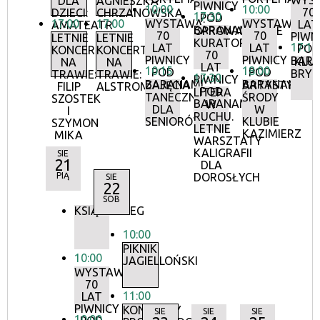
WYS
DLA
AGNIESZKA
PIWNICY
10:00
10:00
70
DZIECI:
CHRZANOWSKA
17:30
POD
17:00
17:00
WYSTAWA:
WYSTAWA:
LAT
AMATEATR
BARANAMI
OPROWADZANIE
70
70
PIWN
LETNIE
LETNIE
KURATORSKIE:
17:15
LAT
LAT
POD
KONCERTY
KONCERTY
70
PIWNICY
PIWNICY
BAR
KLU
NA
NA
LAT
10:15
18:00
POD
POD
BRY
TRAWIE:
TRAWIE:
17:30
PIWNICY
BARANAMI
BARANAMI
ZAJĘCIA
ARTYSTYCZN
FILIP
ALSTROMERIE
POD
LITERA
TANECZNE
ŚRODY
SZOSTEK
BARANAMI
W
DLA
W
I
RUCHU.
SENIORÓW
KLUBIE
SZYMON
LETNIE
KAZIMIERZ
MIKA
WARSZTATY
KALIGRAFII
SIE
21
DLA
PIĄ
DOROSŁYCH
SIE
22
SOB
KSIĄŻKOBIEG
10:00
PIKNIK
10:00
JAGIELLOŃSKI
WYSTAWA:
70
11:00
LAT
PIWNICY
KONCERTY
SIE
SIE
SIE
10:00