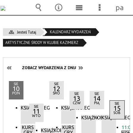
pane
Wyszukiwarka
Narzędzia
Menu
Menu
główne
szczegóło
KALENDARZ WYDARZEŃ
Jesteś Tutaj
ARTYSTYCZNE ŚRODY W KLUBIE KAZIMIERZ
ZOBACZ WYDARZENIA Z DNIA:
SIE
SIE
10
12
PON
ŚRO
SIE
SIE
13
14
CZW
PIĄ
SIE
SIE
15
KSIĄŻKOBIEG
KSIĄŻKOBIEG
11
SOB
WTO
KSIĄŻKOBIEG
KSIĄŻKOBIEG
KURS
KURS
11:0
KSIĄŻKOBIEG
GRY
GRY