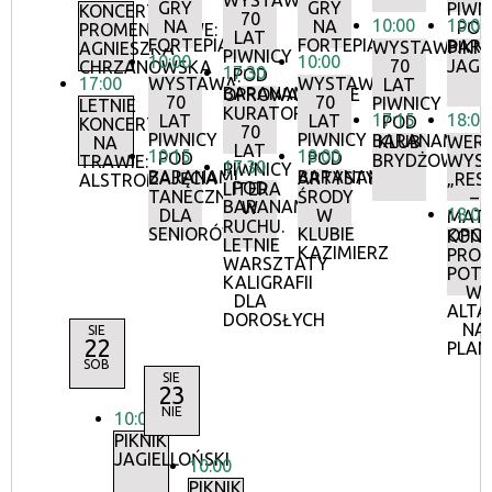
WYSTAWA:
GRY
GRY
PIWN
KONCERTY
70
10:00
10:00
NA
NA
POD
PROMENADOWE:
LAT
FORTEPIANIE
FORTEPIANIE
BAR
WYSTAWA:
PIKNI
AGNIESZKA
PIWNICY
10:00
10:00
70
JAGI
CHRZANOWSKA
17:30
POD
17:00
WYSTAWA:
WYSTAWA:
LAT
BARANAMI
OPROWADZANIE
70
70
PIWNICY
LETNIE
KURATORSKIE:
17:15
18:00
LAT
LAT
POD
KONCERTY
70
PIWNICY
PIWNICY
BARANAMI
KLUB
WERN
NA
LAT
10:15
18:00
POD
POD
BRYDŻOWY
WYS
TRAWIE:
17:30
PIWNICY
BARANAMI
BARANAMI
ZAJĘCIA
ARTYSTYCZNE
„RES
ALSTROMERIE
POD
LITERA
TANECZNE
ŚRODY
–
BARANAMI
W
18:00
DLA
W
MATE
RUCHU.
SENIORÓW
KLUBIE
OPOR
KON
LETNIE
KAZIMIERZ
PRO
WARSZTATY
POT
KALIGRAFII
W
DLA
ALTA
DOROSŁYCH
NA
SIE
22
PLAN
SOB
SIE
23
NIE
10:00
PIKNIK
JAGIELLOŃSKI
10:00
PIKNIK