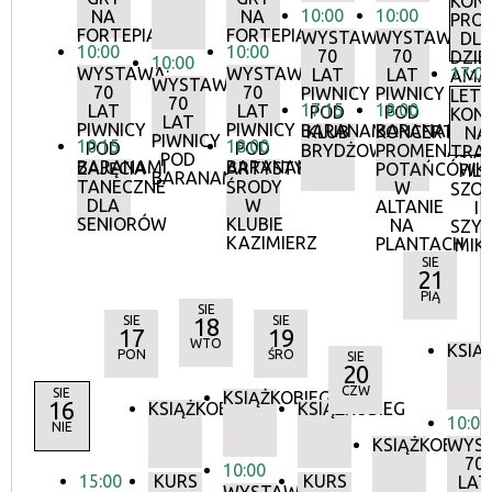
KON
10:00
10:00
NA
NA
PRO
FORTEPIANIE
FORTEPIANIE
WYSTAWA:
WYSTAWA:
DL
10:00
10:00
70
70
DZIEC
10:00
WYSTAWA:
WYSTAWA:
17:0
LAT
LAT
AMA
WYSTAWA:
70
70
PIWNICY
PIWNICY
LETN
70
17:15
18:00
LAT
LAT
POD
POD
KON
LAT
PIWNICY
PIWNICY
BARANAMI
BARANAMI
KLUB
KONCERTY
NA
PIWNICY
10:15
18:00
POD
POD
BRYDŻOWY
PROMENADOW
TRAW
POD
BARANAMI
BARANAMI
ZAJĘCIA
ARTYSTYCZNE
POTAŃCÓWK
FILI
BARANAMI
TANECZNE
ŚRODY
W
SZO
DLA
W
ALTANIE
I
SENIORÓW
KLUBIE
NA
SZY
KAZIMIERZ
PLANTACH
MIK
SIE
21
PIĄ
SIE
SIE
18
SIE
17
19
WTO
KSIĄ
PON
ŚRO
SIE
20
CZW
SIE
KSIĄŻKOBIEG
16
KSIĄŻKOBIEG
KSIĄŻKOBIEG
10:00
NIE
KSIĄŻKOBIEG
WYS
70
10:00
15:00
KURS
KURS
LAT