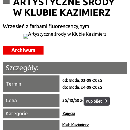
ARTYSTYCZNE ŚRODY
W KLUBIE KAZIMIERZ
Kategoria
Wrzesień z farbami fluorescencyjnymi
Trwające w zakresie
—
Miejsce
Archiwum
Organizator
Szczegóły:
Promowane
od:
Środa, 03-09-2025
Termin
do:
Środa, 24-09-2025
Cena
35/40/50 zł
Kup bilet
Kategorie
Zajęcia
Klub Kazimierz