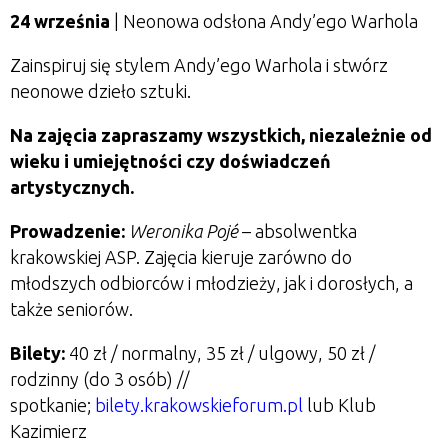
24 września
|
Neonowa odsłona Andy’ego Warhola
Zainspiruj się stylem Andy’ego Warhola i stwórz
neonowe dzieło sztuki.
Na zajęcia zapraszamy wszystkich, niezależnie od
wieku i umiejętności czy doświadczeń
artystycznych.
Prowadzenie:
Weronika Poj
é
– absolwentka
krakowskiej ASP. Zajęcia kieruje zarówno do
młodszych odbiorców i młodzieży, jak i dorosłych, a
także seniorów.
Bilety:
40 zł / normalny, 35 zł / ulgowy, 50 zł /
rodzinny (do 3 osób) //
spotkanie;
bilety.krakowskieforum.pl
lub Klub
Kazimierz