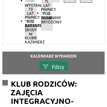
10:00
70
WYSTAWA:
LAT
70
PIWNICY
17:15
LAT
POD
PIWNICY
BARANAMI
KLUB
18:00
POD
BRYDŻOWY
BARANAMI
ARTYSTYCZNE
ŚRODY
W
KLUBIE
KAZIMIERZ
KALENDARZ WYDARZEŃ
Filtry
Szukana fraza
KLUB RODZICÓW:
ZAJĘCIA
Kategoria
INTEGRACYJNO-
Trwające w zakresie