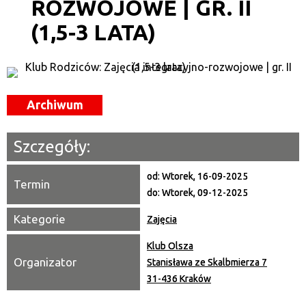
ROZWOJOWE | GR. II
—
(1,5-3 LATA)
Miejsce
Organizator
Archiwum
Promowane
Szczegóły:
od:
Wtorek, 16-09-2025
Termin
do:
Wtorek, 09-12-2025
Kategorie
Zajęcia
Klub Olsza
Organizator
Stanisława ze Skalbmierza 7
31-436 Kraków