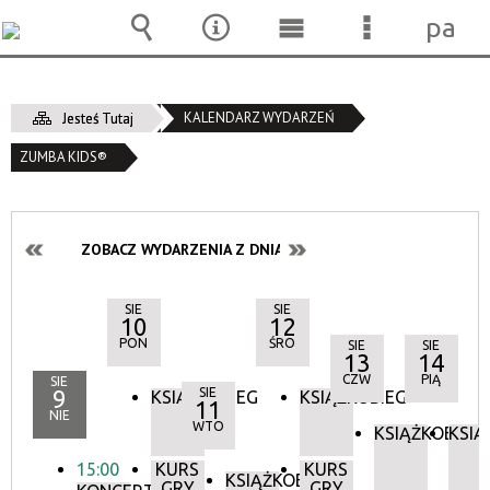
pane
Wyszukiwarka
Narzędzia
Menu
Menu
główne
szczegóło
KALENDARZ WYDARZEŃ
Jesteś Tutaj
ZUMBA KIDS®
ZOBACZ WYDARZENIA Z DNIA:
SIE
SIE
10
12
PON
ŚRO
SIE
SIE
13
14
CZW
PIĄ
SIE
9
SIE
KSIĄŻKOBIEG
KSIĄŻKOBIEG
11
NIE
WTO
KSIĄŻKOBIEG
KSIĄ
15:00
KURS
KURS
KSIĄŻKOBIEG
GRY
GRY