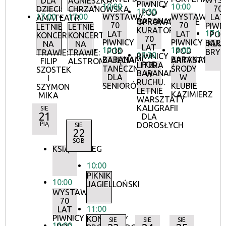
WYS
DLA
AGNIESZKA
PIWNICY
10:00
10:00
70
DZIECI:
CHRZANOWSKA
17:30
POD
17:00
17:00
WYSTAWA:
WYSTAWA:
LAT
AMATEATR
BARANAMI
OPROWADZANIE
70
70
PIWN
LETNIE
LETNIE
KURATORSKIE:
17:15
LAT
LAT
POD
KONCERTY
KONCERTY
70
PIWNICY
PIWNICY
BAR
KLU
NA
NA
LAT
10:15
18:00
POD
POD
BRY
TRAWIE:
TRAWIE:
17:30
PIWNICY
BARANAMI
BARANAMI
ZAJĘCIA
ARTYSTYCZN
FILIP
ALSTROMERIE
POD
LITERA
TANECZNE
ŚRODY
SZOSTEK
BARANAMI
W
DLA
W
I
RUCHU.
SENIORÓW
KLUBIE
SZYMON
LETNIE
KAZIMIERZ
MIKA
WARSZTATY
KALIGRAFII
SIE
21
DLA
PIĄ
DOROSŁYCH
SIE
22
SOB
KSIĄŻKOBIEG
10:00
PIKNIK
10:00
JAGIELLOŃSKI
WYSTAWA:
70
11:00
LAT
PIWNICY
KONCERTY
SIE
SIE
SIE
10:00