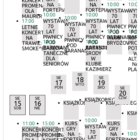
KONCERTY
10:00
10:0
NA
NA
PROMENADOWE:
FORTEPIANIE
FORTEPIANIE
WYSTAWA:
WYS
OLA
10:00
10:00
70
70
MAURER
10:00
17:00
WYSTAWA:
WYSTAWA:
LAT
LA
WYSTAWA:
70
70
PIWNICY
PIWN
LETNIE
70
17:15
18:0
LAT
LAT
POD
PO
KONCERTY
LAT
PIWNICY
PIWNICY
BARANAMI
BAR
KLUB
KON
NA
PIWNICY
10:15
18:00
POD
POD
BRYDŻOWY
PRO
TRAWIE:
POD
BARANAMI
BARANAMI
ZAJĘCIA
ARTYSTYCZNE
POT
SMOKE^BLUES
BARANAMI
TANECZNE
ŚRODY
W
DLA
W
ALTA
SENIORÓW
KLUBIE
NA
KAZIMIERZ
PLA
SIE
SIE
18
SIE
17
19
WTO
PON
ŚRO
SIE
20
CZW
SIE
SIE
KSIĄŻKOBIEG
15
16
KSIĄŻKOBIEG
KSIĄŻKOBIEG
SOB
NIE
KSIĄ
10:00
11:00
15:00
KURS
KURS
WYSTAWA:
GRY
GRY
KONCERTY
KONCERTY
70
10:00
NA
NA
PROMENADOWE
PROMENADOWE:
LAT
FORTEPIANIE
FORTEPIANIE