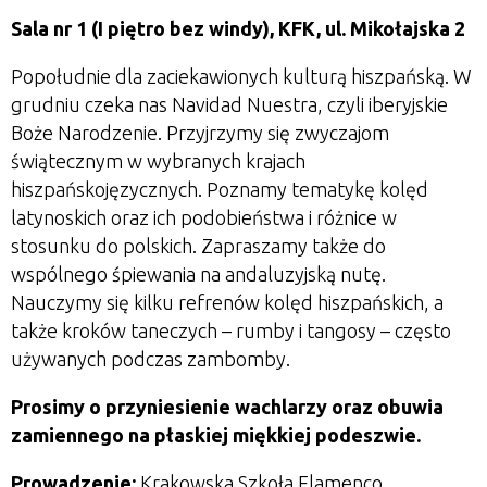
Sala nr 1 (I piętro bez windy), KFK, ul. Mikołajska 2
Popołudnie dla zaciekawionych kulturą hiszpańską.
W
grudniu czeka nas Navidad Nuestra, czyli iberyjskie
Boże Narodzenie. Przyjrzymy się zwyczajom
świątecznym w wybranych krajach
hiszpańskojęzycznych. Poznamy tematykę kolęd
latynoskich oraz ich podobieństwa i różnice w
stosunku do polskich. Zapraszamy także do
wspólnego śpiewania na andaluzyjską nutę.
Nauczymy się kilku refrenów kolęd hiszpańskich, a
także kroków taneczych
–
rumby i tangosy
–
często
używanych podczas zambomby.
Prosimy o przyniesienie wachlarzy oraz obuwia
zamiennego na płaskiej miękkiej podeszwie.
Prowadzenie:
Krakowska Szkoła Flamenco