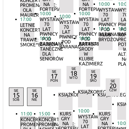
KONCERTY
10:00
10:0
NA
NA
PROMENADOWE:
FORTEPIANIE
FORTEPIANIE
WYSTAWA:
WYS
OLA
10:00
10:00
70
70
MAURER
10:00
17:00
WYSTAWA:
WYSTAWA:
LAT
LA
WYSTAWA:
70
70
PIWNICY
PIWN
LETNIE
70
17:15
18:0
LAT
LAT
POD
PO
KONCERTY
LAT
PIWNICY
PIWNICY
BARANAMI
BAR
KLUB
KON
NA
PIWNICY
10:15
18:00
POD
POD
BRYDŻOWY
PRO
TRAWIE:
POD
BARANAMI
BARANAMI
ZAJĘCIA
ARTYSTYCZNE
POT
SMOKE^BLUES
BARANAMI
TANECZNE
ŚRODY
W
DLA
W
ALTA
SENIORÓW
KLUBIE
NA
KAZIMIERZ
PLA
SIE
SIE
18
SIE
17
19
WTO
PON
ŚRO
SIE
20
CZW
SIE
SIE
KSIĄŻKOBIEG
15
16
KSIĄŻKOBIEG
KSIĄŻKOBIEG
SOB
NIE
KSIĄ
10:00
11:00
15:00
KURS
KURS
WYSTAWA:
GRY
GRY
KONCERTY
KONCERTY
70
10:00
NA
NA
PROMENADOWE
PROMENADOWE:
LAT
FORTEPIANIE
FORTEPIANIE