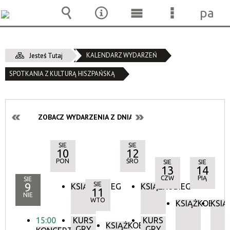
pane
Wyszukiwarka
Narzędzia
Menu
Menu
główne
szczegóło
KALENDARZ WYDARZEŃ
Jesteś Tutaj
SPOTKANIA Z KULTURĄ HISZPAŃSKĄ
ZOBACZ WYDARZENIA Z DNIA:
SIE
SIE
10
12
PON
ŚRO
SIE
SIE
13
14
CZW
PIĄ
SIE
9
SIE
KSIĄŻKOBIEG
KSIĄŻKOBIEG
11
NIE
WTO
KSIĄŻKOBIEG
KSIĄ
15:00
KURS
KURS
KSIĄŻKOBIEG
GRY
GRY