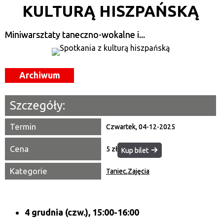
KULTURĄ HISZPAŃSKĄ
Kategoria
Miniwarsztaty taneczno-wokalne i...
Trwające w zakresie
—
Miejsce
Archiwum
Organizator
Szczegóły:
Promowane
Termin
Czwartek, 04-12-2025
Cena
5 zł
Kup bilet
Kategorie
Taniec
,
Zajęcia
4 grudnia (czw.), 15:00-16:00