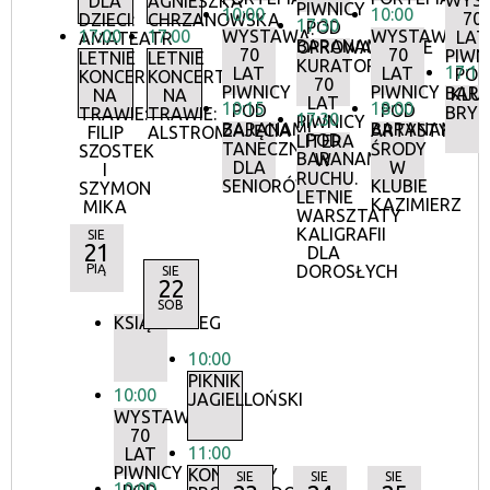
WYS
DLA
AGNIESZKA
PIWNICY
10:00
10:00
70
DZIECI:
CHRZANOWSKA
17:30
POD
17:00
17:00
WYSTAWA:
WYSTAWA:
LAT
AMATEATR
BARANAMI
OPROWADZANIE
70
70
PIWN
LETNIE
LETNIE
KURATORSKIE:
17:15
LAT
LAT
POD
KONCERTY
KONCERTY
70
PIWNICY
PIWNICY
BAR
KLU
NA
NA
LAT
10:15
18:00
POD
POD
BRY
TRAWIE:
TRAWIE:
17:30
PIWNICY
BARANAMI
BARANAMI
ZAJĘCIA
ARTYSTYCZN
FILIP
ALSTROMERIE
POD
LITERA
TANECZNE
ŚRODY
SZOSTEK
BARANAMI
W
DLA
W
I
RUCHU.
SENIORÓW
KLUBIE
SZYMON
LETNIE
KAZIMIERZ
MIKA
WARSZTATY
KALIGRAFII
SIE
21
DLA
PIĄ
DOROSŁYCH
SIE
22
SOB
KSIĄŻKOBIEG
10:00
PIKNIK
10:00
JAGIELLOŃSKI
WYSTAWA:
70
11:00
LAT
PIWNICY
KONCERTY
SIE
SIE
SIE
10:00