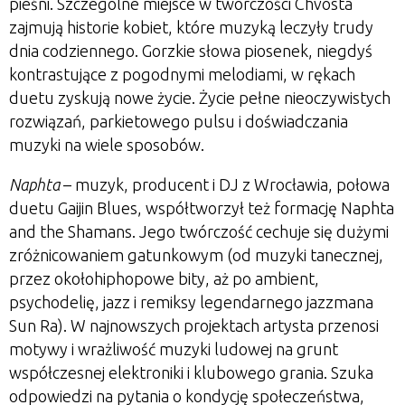
pieśni. Szczególne miejsce w twórczości Chvosta
zajmują historie kobiet, które muzyką leczyły trudy
dnia codziennego. Gorzkie słowa piosenek, niegdyś
kontrastujące z pogodnymi melodiami, w rękach
duetu zyskują nowe życie. Życie pełne nieoczywistych
rozwiązań, parkietowego pulsu i doświadczania
muzyki na wiele sposobów.
Naphta
– muzyk, producent i DJ z Wrocławia, połowa
duetu Gaijin Blues, współtworzył też formację Naphta
and the Shamans. Jego twórczość cechuje się dużymi
zróżnicowaniem gatunkowym (od muzyki tanecznej,
przez okołohiphopowe bity, aż po ambient,
psychodelię, jazz i remiksy legendarnego jazzmana
Sun Ra). W najnowszych projektach artysta przenosi
motywy i wrażliwość muzyki ludowej na grunt
współczesnej elektroniki i klubowego grania.
Szuka
odpowiedzi na pytania o kondycję społeczeństwa,