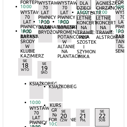
FORTEPIANIE
FORT
WYSTAWA:
WYSTAWA:
DLA
AGNIESZKA
10:00
10:00
70
70
DZIECI:
CHRZANOWS
WYSTAWA:
17:00
17:00
WYS
LAT
LAT
AMATEATR
70
70
PIWNICY
PIWNICY
LETNIE
LETNIE
17:15
18:00
LAT
LAT
POD
POD
KONCERTY
KONCERTY
PIWNICY
PIWN
BARANAMI
BARANAMI
KLUB
KONCERTY
NA
NA
18:00
10:15
POD
POD
BRYDŻOWY
PROMENADOWE:
TRAWIE:
TRAWIE:
BARANAMI
BAR
ARTYSTYCZNE
ZAJĘ
POTAŃCÓWKA
FILIP
ALSTROMERIE
ŚRODY
TANE
W
SZOSTEK
W
DLA
ALTANIE
I
KLUBIE
SEN
NA
SZYMON
KAZIMIERZ
PLANTACH
MIKA
SIE
18
SIE
19
WTO
ŚRO
KSIĄŻKOBIEG
KSIĄŻKOBIEG
10:00
KURS
WYSTAWA:
GRY
SIE
SIE
SIE
70
NA
20
21
22
LAT
FORTEPIANIE
CZW
PIĄ
SOB
PIWNICY
10:00
17:30