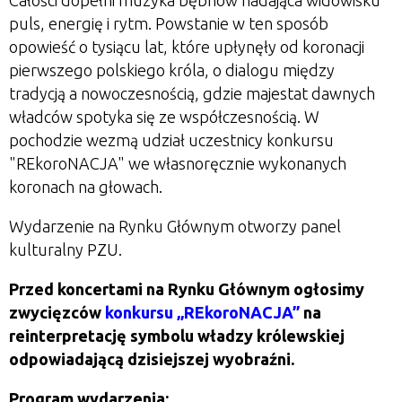
Całości dopełni muzyka bębnów nadająca widowisku
puls, energię i rytm. Powstanie w ten sposób
opowieść o tysiącu lat, które upłynęły od koronacji
pierwszego polskiego króla, o dialogu między
tradycją a nowoczesnością, gdzie majestat dawnych
władców spotyka się ze współczesnością. W
pochodzie wezmą udział uczestnicy konkursu
"REkoroNACJA" we własnoręcznie wykonanych
koronach na głowach.
Wydarzenie na Rynku Głównym otworzy panel
kulturalny PZU.
Przed koncertami na Rynku Głównym ogłosimy
zwycięzców
konkursu „REkoroNACJA”
na
reinterpretację symbolu władzy królewskiej
odpowiadającą dzisiejszej wyobraźni.
Program wydarzenia: