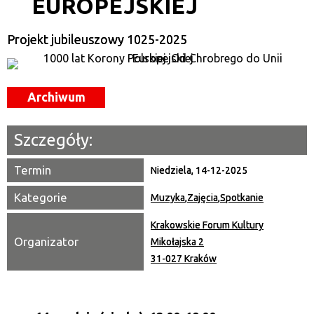
EUROPEJSKIEJ
—
Miejsce
Projekt jubileuszowy 1025-2025
Organizator
Archiwum
Promowane
Szczegóły:
Termin
Niedziela, 14-12-2025
Kategorie
Muzyka
,
Zajęcia
,
Spotkanie
Krakowskie Forum Kultury
Organizator
Mikołajska 2
31-027 Kraków