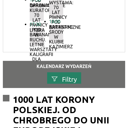
POD
WYSTAWA:
BARANAMI
OPROWADZANIE
70
KURATORSKIE:
LAT
70
PIWNICY
LAT
18:00
POD
17:30
PIWNICY
BARANAMI
ARTYSTYCZNE
POD
LITERA
ŚRODY
BARANAMI
W
W
RUCHU.
KLUBIE
LETNIE
KAZIMIERZ
WARSZTATY
KALIGRAFII
DLA
DOROSŁYCH
KALENDARZ WYDARZEŃ
Filtry
Szukana fraza
1000 LAT KORONY
POLSKIEJ. OD
Kategoria
CHROBREGO DO UNII
Trwające w zakresie