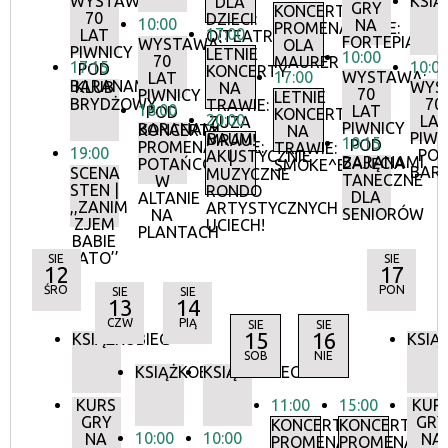
WYSTAWA:
KSIĄ
DLA
GRY
KONCERTY
70
DZIECI:
10:00
NA
PROMENADOWE:
17:00
LAT
O!TEATR
FORTEPIANIE
WYSTAWA:
OLA
PIWNICY
LETNIE
10:00
70
MAURER
17:15
10:0
POD
KONCERTY
17:00
WYSTAWA:
LAT
BARANAMI
KLUB
WYS
NA
70
PIWNICY
LETNIE
BRYDŻOWY
70
TRAWIE:
18:00
LAT
POD
KONCERTY
20:00
LA
ZUZA
PIWNICY
BARANAMI
KONCERTY
NA
PIWN
BAUM
MRAU!
10:15
POD
PROMENADOWE:
TRAWIE:
19:00
PO
AKUSTYCZNIE
|
BARANAMI
ZAJĘCIA
POTAŃCÓWKA
SMOKE^BLUES
BAR
SCENA
MUZYCZNE
TANECZNE
W
STEN |
RONDO
DLA
ALTANIE
,,ZANIM
ARTYSTYCZNYCH
SENIORÓW
NA
ZJEM
UCIECH!
PLANTACH
BABIE
LATO’’
SIE
SIE
12
17
ŚRO
PON
SIE
SIE
13
14
CZW
PIĄ
SIE
SIE
15
16
KSIĄŻKOBIEG
KSIĄ
SOB
NIE
KSIĄŻKOBIEG
KSIĄŻKOBIEG
KURS
11:00
15:00
KUR
GRY
GRY
KONCERTY
KONCERTY
10:00
10:00
NA
NA
PROMENADOWE
PROMENADOW