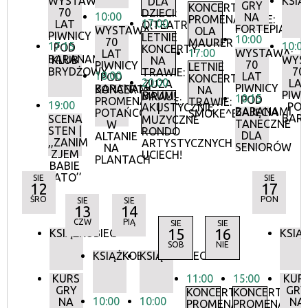
WYSTAWA:
KSIĄ
DLA
GRY
KONCERTY
70
DZIECI:
10:00
NA
PROMENADOWE:
17:00
LAT
O!TEATR
FORTEPIANIE
WYSTAWA:
OLA
PIWNICY
LETNIE
10:00
70
MAURER
17:15
10:0
POD
KONCERTY
17:00
WYSTAWA:
LAT
BARANAMI
KLUB
WYS
NA
70
PIWNICY
LETNIE
BRYDŻOWY
70
TRAWIE:
18:00
LAT
POD
KONCERTY
20:00
LA
ZUZA
PIWNICY
BARANAMI
KONCERTY
NA
PIWN
BAUM
MRAU!
10:15
POD
PROMENADOWE:
TRAWIE:
19:00
PO
AKUSTYCZNIE
|
BARANAMI
ZAJĘCIA
POTAŃCÓWKA
SMOKE^BLUES
BAR
SCENA
MUZYCZNE
TANECZNE
W
STEN |
RONDO
DLA
ALTANIE
,,ZANIM
ARTYSTYCZNYCH
SENIORÓW
NA
ZJEM
UCIECH!
PLANTACH
BABIE
LATO’’
SIE
SIE
12
17
ŚRO
PON
SIE
SIE
13
14
CZW
PIĄ
SIE
SIE
15
16
KSIĄŻKOBIEG
KSIĄ
SOB
NIE
KSIĄŻKOBIEG
KSIĄŻKOBIEG
KURS
11:00
15:00
KUR
GRY
GRY
KONCERTY
KONCERTY
10:00
10:00
NA
NA
PROMENADOWE
PROMENADOW