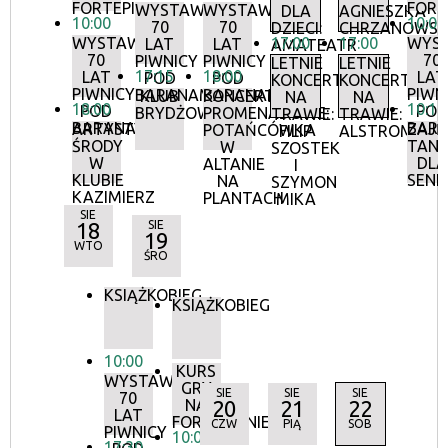
FORTEPIANIE
FORT
WYSTAWA:
WYSTAWA:
DLA
AGNIESZKA
10:00
10:00
70
70
DZIECI:
CHRZANOWS
WYSTAWA:
17:00
17:00
WYS
LAT
LAT
AMATEATR
70
70
PIWNICY
PIWNICY
LETNIE
LETNIE
17:15
18:00
LAT
LAT
POD
POD
KONCERTY
KONCERTY
PIWNICY
PIWN
BARANAMI
BARANAMI
KLUB
KONCERTY
NA
NA
18:00
10:15
POD
POD
BRYDŻOWY
PROMENADOWE:
TRAWIE:
TRAWIE:
BARANAMI
BAR
ARTYSTYCZNE
ZAJĘ
POTAŃCÓWKA
FILIP
ALSTROMERIE
ŚRODY
TANE
W
SZOSTEK
W
DLA
ALTANIE
I
KLUBIE
SEN
NA
SZYMON
KAZIMIERZ
PLANTACH
MIKA
SIE
18
SIE
19
WTO
ŚRO
KSIĄŻKOBIEG
KSIĄŻKOBIEG
10:00
KURS
WYSTAWA:
GRY
SIE
SIE
SIE
70
NA
20
21
22
LAT
FORTEPIANIE
CZW
PIĄ
SOB
PIWNICY
10:00
17:30