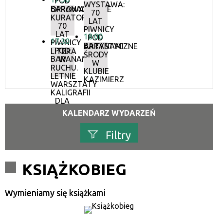
POD
WYSTAWA:
BARANAMI
OPROWADZANIE
70
KURATORSKIE:
LAT
70
PIWNICY
LAT
18:00
POD
17:30
PIWNICY
BARANAMI
ARTYSTYCZNE
POD
LITERA
ŚRODY
BARANAMI
W
W
RUCHU.
KLUBIE
LETNIE
KAZIMIERZ
WARSZTATY
KALIGRAFII
DLA
DOROSŁYCH
KALENDARZ WYDARZEŃ
Filtry
Szukana fraza
KSIĄŻKOBIEG
Kategoria
Wymieniamy się książkami
Trwające w zakresie