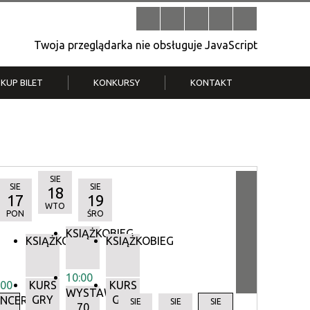
Twoja przeglądarka nie obsługuje JavaScript
KUP BILET
KONKURSY
KONTAKT
| V
Klub Strych
TWOJA DZIELNICA, TWÓJ FILM
. T.
– konkurs na krótkometrażówkę
SIE
SIE
SIE
18
17
19
WTO
PON
ŚRO
KSIĄŻKOBIEG
KSIĄŻKOBIEG
KSIĄŻKOBIEG
10:00
:00
KURS
KURS
WYSTAWA:
GRY
GRY
Y
NCERTY
SIE
SIE
SIE
70