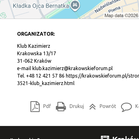
ORGANIZATOR:
Klub Kazimierz
Krakowska 13/17
31-062 Kraków
e-mail
klub.kazimierz@krakowskieforum.pl
Tel. +48 12 421 57 86
https://krakowskieforum.pl/stro
3521-klub_kazimierz.html
Pdf
Drukuj
Powrót
K