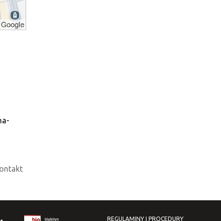
na-
ontakt
REGULAMINY I PROCEDURY