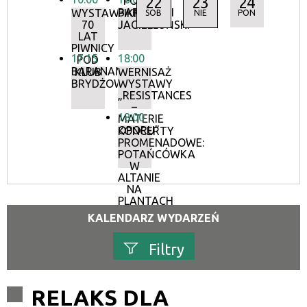
22
23
24
POD
BARANAMI
WYSTAWA:
PIKNIK
SOB
NIE
PON
70
JAGIELLOŃSKI
LAT
PIWNICY
17:15
18:00
POD
BARANAMI
KLUB
WERNISAŻ
BRYDŻOWY
WYSTAWY
„RESISTANCES
–
18:00
MATERIE
OPORU”
KONCERTY
PROMENADOWE:
POTAŃCÓWKA
W
ALTANIE
NA
PLANTACH
KALENDARZ WYDARZEŃ
Filtry
Szukana fraza
RELAKS DLA