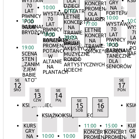
WYSTAWA:
KSIĄ
DLA
GRY
KONCERTY
70
DZIECI:
10:00
NA
PROMENADOWE:
17:00
LAT
O!TEATR
FORTEPIANIE
WYSTAWA:
OLA
PIWNICY
LETNIE
10:00
70
MAURER
17:15
10:0
POD
KONCERTY
17:00
WYSTAWA:
LAT
BARANAMI
KLUB
WYS
NA
70
PIWNICY
LETNIE
BRYDŻOWY
70
TRAWIE:
18:00
LAT
POD
KONCERTY
20:00
LA
ZUZA
PIWNICY
BARANAMI
KONCERTY
NA
PIWN
BAUM
MRAU!
10:15
POD
PROMENADOWE:
TRAWIE:
19:00
PO
AKUSTYCZNIE
|
BARANAMI
ZAJĘCIA
POTAŃCÓWKA
SMOKE^BLUES
BAR
SCENA
MUZYCZNE
TANECZNE
W
STEN |
RONDO
DLA
ALTANIE
,,ZANIM
ARTYSTYCZNYCH
SENIORÓW
NA
ZJEM
UCIECH!
PLANTACH
BABIE
LATO’’
SIE
SIE
12
17
ŚRO
PON
SIE
SIE
13
14
CZW
PIĄ
SIE
SIE
15
16
KSIĄŻKOBIEG
KSIĄ
SOB
NIE
KSIĄŻKOBIEG
KSIĄŻKOBIEG
KURS
11:00
15:00
KUR
GRY
GRY
KONCERTY
KONCERTY
10:00
10:00
NA
NA
PROMENADOWE
PROMENADOW