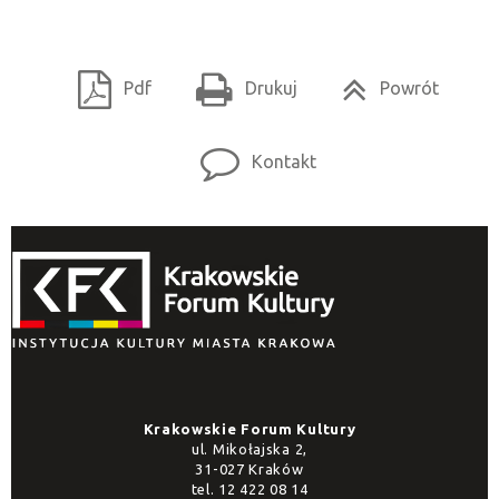
Pdf
Drukuj
Powrót
Kontakt
Krakowskie Forum Kultury
ul. Mikołajska 2,
31-027 Kraków
tel.
12 422 08 14