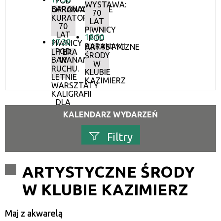
POD
WYSTAWA:
BARANAMI
OPROWADZANIE
70
KURATORSKIE:
LAT
70
PIWNICY
LAT
18:00
POD
17:30
PIWNICY
BARANAMI
ARTYSTYCZNE
POD
LITERA
ŚRODY
BARANAMI
W
W
RUCHU.
KLUBIE
LETNIE
KAZIMIERZ
WARSZTATY
KALIGRAFII
DLA
DOROSŁYCH
KALENDARZ WYDARZEŃ
Filtry
Szukana fraza
ARTYSTYCZNE ŚRODY
W KLUBIE KAZIMIERZ
Kategoria
Maj z akwarelą
Trwające w zakresie