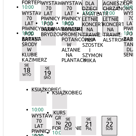
FORTEPIANIE
FORT
WYSTAWA:
WYSTAWA:
DLA
AGNIESZKA
10:00
10:00
70
70
DZIECI:
CHRZANOWS
WYSTAWA:
17:00
17:00
WYS
LAT
LAT
AMATEATR
70
70
PIWNICY
PIWNICY
LETNIE
LETNIE
17:15
18:00
LAT
LAT
POD
POD
KONCERTY
KONCERTY
PIWNICY
PIWN
BARANAMI
BARANAMI
KLUB
KONCERTY
NA
NA
18:00
10:15
POD
POD
BRYDŻOWY
PROMENADOWE:
TRAWIE:
TRAWIE:
BARANAMI
BAR
ARTYSTYCZNE
ZAJĘ
POTAŃCÓWKA
FILIP
ALSTROMERIE
ŚRODY
TANE
W
SZOSTEK
W
DLA
ALTANIE
I
KLUBIE
SEN
NA
SZYMON
KAZIMIERZ
PLANTACH
MIKA
SIE
18
SIE
19
WTO
ŚRO
KSIĄŻKOBIEG
KSIĄŻKOBIEG
10:00
KURS
WYSTAWA:
GRY
SIE
SIE
SIE
70
NA
20
21
22
LAT
FORTEPIANIE
CZW
PIĄ
SOB
PIWNICY
10:00
17:30