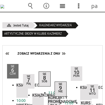
pane
Wyszukiwarka
Narzędzia
Menu
Menu
główne
szczegóło
KALENDARZ WYDARZEŃ
Jesteś Tutaj
ARTYSTYCZNE ŚRODY W KLUBIE KAZIMIERZ
ZOBACZ WYDARZENIA Z DNIA:
SIE
6
SIE
10
CZW
SIE
PON
SIE
8
7
SOB
PIĄ
SIE
KSIĄŻKOBIEG
9
SIE
KSIĄŻKOBIEG
11
NIE
11:00
WTO
KSIĄŻKOBIEG
KONCERTY
10:00
PROMENADOWE
15:00
KURS