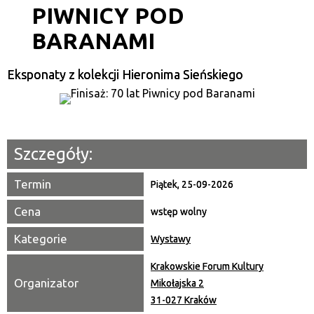
PIWNICY POD
Kategoria
BARANAMI
Trwające w zakresie
—
Eksponaty z kolekcji Hieronima Sieńskiego
Miejsce
Organizator
Szczegóły:
Promowane
Termin
Piątek, 25-09-2026
Cena
wstęp wolny
Kategorie
Wystawy
Krakowskie Forum Kultury
Organizator
Mikołajska 2
31-027 Kraków