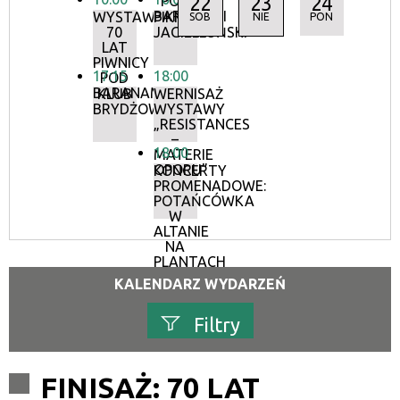
22
23
24
POD
BARANAMI
WYSTAWA:
PIKNIK
SOB
NIE
PON
70
JAGIELLOŃSKI
LAT
PIWNICY
17:15
18:00
POD
BARANAMI
KLUB
WERNISAŻ
BRYDŻOWY
WYSTAWY
„RESISTANCES
–
18:00
MATERIE
OPORU”
KONCERTY
PROMENADOWE:
POTAŃCÓWKA
W
ALTANIE
NA
PLANTACH
KALENDARZ WYDARZEŃ
Filtry
Szukana fraza
FINISAŻ: 70 LAT