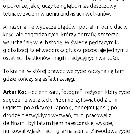
o pokorze, jakiej uczy ten głęboki las deszczowy,
tętniący życiem w cieniu andyjskich wulkanów.
Amazonia nie wybacza błędów i potrafi mocno dać w
kość, ale nagradza tych, którzy potrafią szczerze
wsłuchać się w jej historię. W świecie pędzącym ku
globalizacji ta ekwadorska głusza pozostaje jednym z
ostatnich bastionów magii i tradycyjnych wartości.
To kraina, w której prawdziwe życie zaczyna się tam,
gdzie kończy się asfalt i zasięg.
Artur Kot
– dziennikarz, fotograf i reżyser, który życie
spędza na walizkach. Przemierzył świat od Ziemi
Ognistej po Arktykę i Japonię, podejmując się po
drodze niezwykłych wyzwań, m.in. pracował z
delfinami, był latarnikiem na estońskiej wyspie,
nurkował w jaskiniach, grał na scenie. Zawodowe życie