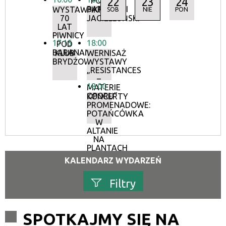
22
23
24
POD
BARANAMI
WYSTAWA:
PIKNIK
SOB
NIE
PON
70
JAGIELLOŃSKI
LAT
PIWNICY
17:15
18:00
POD
BARANAMI
KLUB
WERNISAŻ
BRYDŻOWY
WYSTAWY
„RESISTANCES
–
18:00
MATERIE
OPORU”
KONCERTY
PROMENADOWE:
POTAŃCÓWKA
W
ALTANIE
NA
PLANTACH
KALENDARZ WYDARZEŃ
Filtry
Szukana fraza
SPOTKAJMY SIĘ NA