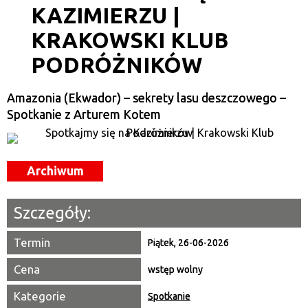
KAZIMIERZU |
Kategoria
KRAKOWSKI KLUB
Trwające w zakresie
PODRÓŻNIKÓW
—
Miejsce
Amazonia (Ekwador) – sekrety lasu deszczowego –
Spotkanie z Arturem Kotem
Organizator
Promowane
Archiwum
Szczegóły:
Termin
Piątek, 26-06-2026
Cena
wstęp wolny
Kategorie
Spotkanie