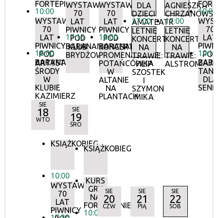
FORTEPIANIE
FORT
WYSTAWA:
WYSTAWA:
DLA
AGNIESZKA
10:00
10:00
70
70
DZIECI:
CHRZANOWS
WYSTAWA:
17:00
17:00
WYS
LAT
LAT
AMATEATR
70
70
PIWNICY
PIWNICY
LETNIE
LETNIE
17:15
18:00
LAT
LAT
POD
POD
KONCERTY
KONCERTY
PIWNICY
PIWN
BARANAMI
BARANAMI
KLUB
KONCERTY
NA
NA
18:00
10:15
POD
POD
BRYDŻOWY
PROMENADOWE:
TRAWIE:
TRAWIE:
BARANAMI
BAR
ARTYSTYCZNE
ZAJĘ
POTAŃCÓWKA
FILIP
ALSTROMERIE
ŚRODY
TANE
W
SZOSTEK
W
DLA
ALTANIE
I
KLUBIE
SEN
NA
SZYMON
KAZIMIERZ
PLANTACH
MIKA
SIE
18
SIE
19
WTO
ŚRO
KSIĄŻKOBIEG
KSIĄŻKOBIEG
10:00
KURS
WYSTAWA:
GRY
SIE
SIE
SIE
70
NA
20
21
22
LAT
FORTEPIANIE
CZW
PIĄ
SOB
PIWNICY
10:00
17:30