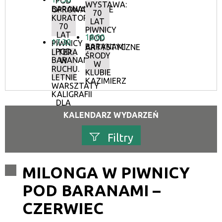
POD
WYSTAWA:
BARANAMI
OPROWADZANIE
70
KURATORSKIE:
LAT
70
PIWNICY
LAT
18:00
POD
17:30
PIWNICY
BARANAMI
ARTYSTYCZNE
POD
LITERA
ŚRODY
BARANAMI
W
W
RUCHU.
KLUBIE
LETNIE
KAZIMIERZ
WARSZTATY
KALIGRAFII
DLA
DOROSŁYCH
KALENDARZ WYDARZEŃ
Filtry
Szukana fraza
MILONGA W PIWNICY
POD BARANAMI –
Kategoria
CZERWIEC
Trwające w zakresie