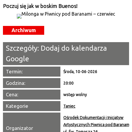
—
Poczuj się jak w boskim Buenos!
Miejsce
Archiwum
Organizator
Promowane
Szczegóły:
Dodaj do kalendarza
Google
Termin:
Środa, 10-06-2026
Godzina:
20:00
Cena:
wstęp wolny
Kategorie
Taniec
Ośrodek Dokumentacji i Inicjatyw
Artystycznych Piwnica pod Baranami
Organizator
ul. Św. Tomasza 26