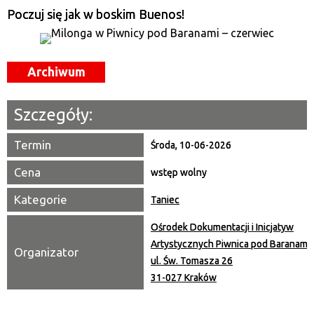
—
Poczuj się jak w boskim Buenos!
Miejsce
Archiwum
Organizator
Promowane
Szczegóły:
Termin
Środa, 10-06-2026
Cena
wstęp wolny
Kategorie
Taniec
Ośrodek Dokumentacji i Inicjatyw
Artystycznych Piwnica pod Baranami
Organizator
ul. Św. Tomasza 26
31-027 Kraków