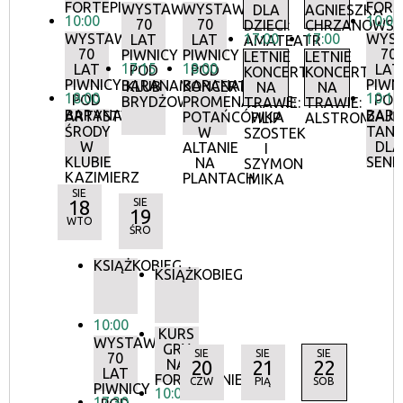
FORTEPIANIE
FORT
WYSTAWA:
WYSTAWA:
DLA
AGNIESZKA
10:00
10:00
70
70
DZIECI:
CHRZANOWS
WYSTAWA:
17:00
17:00
WYS
LAT
LAT
AMATEATR
70
70
PIWNICY
PIWNICY
LETNIE
LETNIE
17:15
18:00
LAT
LAT
POD
POD
KONCERTY
KONCERTY
PIWNICY
PIWN
BARANAMI
BARANAMI
KLUB
KONCERTY
NA
NA
18:00
10:15
POD
POD
BRYDŻOWY
PROMENADOWE:
TRAWIE:
TRAWIE:
BARANAMI
BAR
ARTYSTYCZNE
ZAJĘ
POTAŃCÓWKA
FILIP
ALSTROMERIE
ŚRODY
TANE
W
SZOSTEK
W
DLA
ALTANIE
I
KLUBIE
SEN
NA
SZYMON
KAZIMIERZ
PLANTACH
MIKA
SIE
18
SIE
19
WTO
ŚRO
KSIĄŻKOBIEG
KSIĄŻKOBIEG
10:00
KURS
WYSTAWA:
GRY
SIE
SIE
SIE
70
NA
20
21
22
LAT
FORTEPIANIE
CZW
PIĄ
SOB
PIWNICY
10:00
17:30