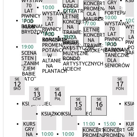
WYSTAWA:
KSIĄ
DLA
GRY
KONCERTY
70
DZIECI:
10:00
NA
PROMENADOWE:
17:00
LAT
O!TEATR
FORTEPIANIE
WYSTAWA:
OLA
PIWNICY
LETNIE
10:00
70
MAURER
17:15
10:0
POD
KONCERTY
17:00
WYSTAWA:
LAT
BARANAMI
KLUB
WYS
NA
70
PIWNICY
LETNIE
BRYDŻOWY
70
TRAWIE:
18:00
LAT
POD
KONCERTY
20:00
LA
ZUZA
PIWNICY
BARANAMI
KONCERTY
NA
PIWN
BAUM
MRAU!
10:15
POD
PROMENADOWE:
TRAWIE:
19:00
PO
AKUSTYCZNIE
|
BARANAMI
ZAJĘCIA
POTAŃCÓWKA
SMOKE^BLUES
BAR
SCENA
MUZYCZNE
TANECZNE
W
STEN |
RONDO
DLA
ALTANIE
,,ZANIM
ARTYSTYCZNYCH
SENIORÓW
NA
ZJEM
UCIECH!
PLANTACH
BABIE
LATO’’
SIE
SIE
12
17
ŚRO
PON
SIE
SIE
13
14
CZW
PIĄ
SIE
SIE
15
16
KSIĄŻKOBIEG
KSIĄ
SOB
NIE
KSIĄŻKOBIEG
KSIĄŻKOBIEG
KURS
11:00
15:00
KUR
GRY
GRY
KONCERTY
KONCERTY
10:00
10:00
NA
NA
PROMENADOWE
PROMENADOW