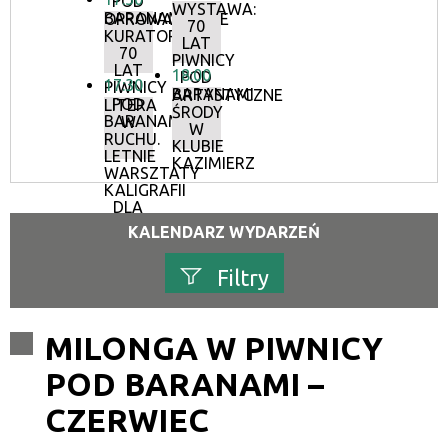
POD
WYSTAWA:
BARANAMI
OPROWADZANIE
70
KURATORSKIE:
LAT
70
PIWNICY
LAT
18:00
POD
17:30
PIWNICY
BARANAMI
ARTYSTYCZNE
POD
LITERA
ŚRODY
BARANAMI
W
W
RUCHU.
KLUBIE
LETNIE
KAZIMIERZ
WARSZTATY
KALIGRAFII
DLA
DOROSŁYCH
KALENDARZ WYDARZEŃ
Filtry
Szukana fraza
MILONGA W PIWNICY
POD BARANAMI –
Kategoria
CZERWIEC
Trwające w zakresie