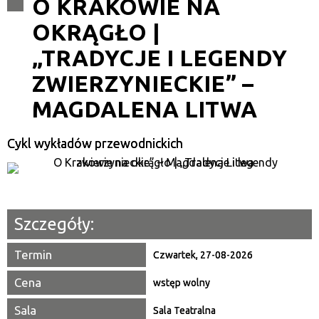
O KRAKOWIE NA
OKRĄGŁO |
Kategoria
„TRADYCJE I LEGENDY
Trwające w zakresie
ZWIERZYNIECKIE” –
—
MAGDALENA LITWA
Miejsce
Cykl wykładów przewodnickich
Organizator
Promowane
Szczegóły:
Termin
Czwartek, 27-08-2026
Cena
wstęp wolny
Sala
Sala Teatralna