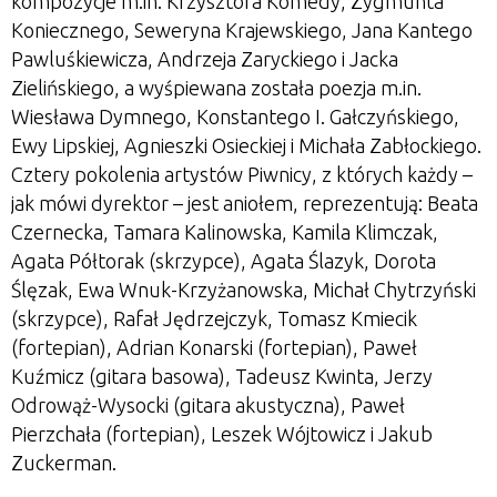
kompozycje m.in. Krzysztofa Komedy, Zygmunta
Koniecznego, Seweryna Krajewskiego, Jana Kantego
Pawluśkiewicza, Andrzeja Zaryckiego i Jacka
Zielińskiego, a wyśpiewana została poezja m.in.
Wiesława Dymnego, Konstantego I. Gałczyńskiego,
Ewy Lipskiej, Agnieszki Osieckiej i Michała Zabłockiego.
Cztery pokolenia artystów Piwnicy, z których każdy –
jak mówi dyrektor – jest aniołem, reprezentują: Beata
Czernecka, Tamara Kalinowska, Kamila Klimczak,
Agata Półtorak (skrzypce), Agata Ślazyk, Dorota
Ślęzak, Ewa Wnuk-Krzyżanowska, Michał Chytrzyński
(skrzypce), Rafał Jędrzejczyk, Tomasz Kmiecik
(fortepian), Adrian Konarski (fortepian), Paweł
Kuźmicz (gitara basowa), Tadeusz Kwinta, Jerzy
Odrowąż-Wysocki (gitara akustyczna), Paweł
Pierzchała (fortepian), Leszek Wójtowicz i Jakub
Zuckerman.