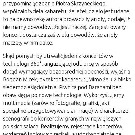
przypominając zdanie Piotra Skrzyneckiego,
współzałożyciela kabaretu, że jeżeli dzieło jest udane,
to na pewno rękę autora prowadziły anioły, dodaje, iż
nie mamy dowodów, że jest inaczej. Zarejestrowany
koncert dostarcza zaś wielu dowodów, że anioły
maczały w nim palce.
Skąd pomysł, by utrwalić jeden z koncertów w
technologii 360°, angażującej odbiorcę w sposób
dotąd wymagający bezpośredniej obecności, wyjaśnia
Bogdan Micek, dyrektor kabaretu: „Mimo że już blisko
siedemdziesięcioletnia, Piwnica pod Baranami bez
obaw sięga po nowe technologie. Wykorzystujemy
multimedia (zarówno fotografie, grafiki, jak i
specjalnie przygotowywane animacje) w charakterze
scenografii do koncertów granych w największych
polskich salach. Realizujemy rejestracje koncertów,
wydarzeń i solowych recitali, a udostępniając je na