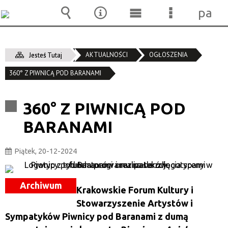
pane
Wyszukiwarka
Narzędzia
Menu
Menu
główne
szczegóło
AKTUALNOŚCI
OGŁOSZENIA
Jesteś Tutaj
360° Z PIWNICĄ POD BARANAMI
360° Z PIWNICĄ POD
BARANAMI
Piątek, 20-12-2024
Archiwum
Krakowskie Forum Kultury i
Stowarzyszenie Artystów i
Sympatyków Piwnicy pod Baranami z dumą