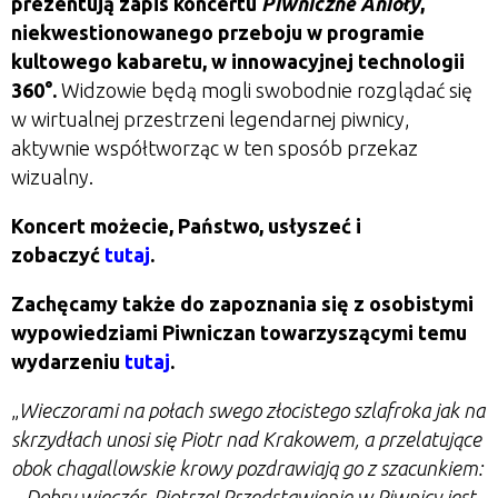
prezentują zapis koncertu
Piwniczne Anioły
,
niekwestionowanego przeboju w programie
kultowego kabaretu, w innowacyjnej technologii
360°.
Widzowie będą mogli swobodnie rozglądać się
w wirtualnej przestrzeni legendarnej piwnicy,
aktywnie współtworząc w ten sposób przekaz
wizualny.
Koncert możecie, Państwo, usłyszeć i
zobaczyć
tutaj
.
Zachęcamy także do zapoznania się z osobistymi
wypowiedziami Piwniczan towarzyszącymi temu
wydarzeniu
tutaj
.
„
Wieczorami na połach swego złocistego szlafroka jak na
skrzydłach unosi się Piotr nad Krakowem, a przelatujące
obok chagallowskie krowy pozdrawiają go z szacunkiem:
– Dobry wieczór, Piotrze! Przedstawienie w Piwnicy jest