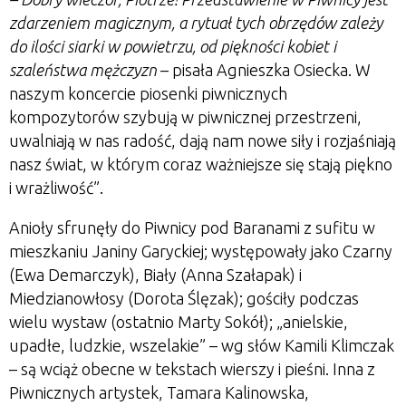
zdarzeniem magicznym, a rytuał tych obrzędów zależy
do ilości siarki w powietrzu, od piękności kobiet i
szaleństwa mężczyzn
– pisała Agnieszka Osiecka. W
naszym koncercie piosenki piwnicznych
kompozytorów szybują w piwnicznej przestrzeni,
uwalniają w nas radość, dają nam nowe siły i rozjaśniają
nasz świat, w którym coraz ważniejsze się stają piękno
i wrażliwość”.
Anioły sfrunęły do Piwnicy pod Baranami z sufitu w
mieszkaniu Janiny Garyckiej; występowały jako Czarny
(Ewa Demarczyk), Biały (Anna Szałapak) i
Miedzianowłosy (Dorota Ślęzak); gościły podczas
wielu wystaw (ostatnio Marty Sokół); „anielskie,
upadłe, ludzkie, wszelakie” – wg słów Kamili Klimczak
– są wciąż obecne w tekstach wierszy i pieśni. Inna z
Piwnicznych artystek, Tamara Kalinowska,