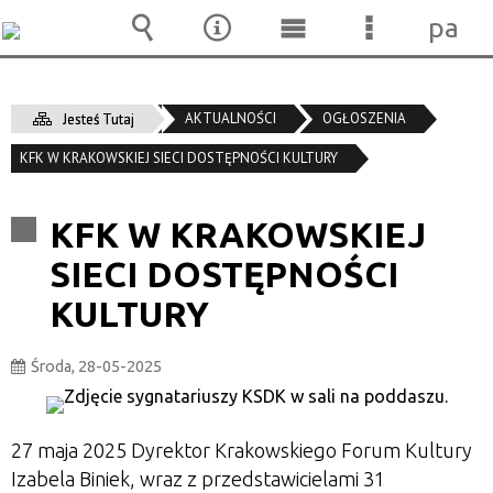
pane
Wyszukiwarka
Narzędzia
Menu
Menu
główne
szczegóło
AKTUALNOŚCI
OGŁOSZENIA
Jesteś Tutaj
KFK W KRAKOWSKIEJ SIECI DOSTĘPNOŚCI KULTURY
KFK W KRAKOWSKIEJ
SIECI DOSTĘPNOŚCI
KULTURY
Środa, 28-05-2025
27 maja 2025 Dyrektor Krakowskiego Forum Kultury
Izabela Biniek, wraz z przedstawicielami 31