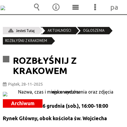
pane
Wyszukiwarka
Narzędzia
Menu
Menu
główne
szczegóło
AKTUALNOŚCI
OGŁOSZENIA
Jesteś Tutaj
ROZBŁYŚNIJ Z KRAKOWEM
ROZBŁYŚNIJ Z
KRAKOWEM
Piątek, 28-11-2025
Archiwum
6 grudnia (sob.), 16:00-18:00
Rynek Główny, obok kościoła św. Wojciecha