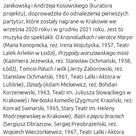
Janikowską i Andrzeja Kosowskiego (kuratora
projektu), doprowadziła do odnalezienia pierwszych
partytur, które zostały nagrane w Krakowie we
września 2020 roku i w grudniu 2021 roku. Jest to
muzyka do spektakli:
O krasnoludkach i sierotce Marysi
(Maria Konopnicka, reż. Irena Wojutycka, 1957, Teatr
Lalek Arlekin w Łodzi),
Przygody warszawskiego misia
(Kazimiera Jeżewska, reż. Stanisław Ochmański, 1958,
Łódź), T
omcio Paluch i wilk
(Jerzy Zaborowski, reż.
Stanisław Ochmański, 1961, Teatr Lalki i Aktora w
Lublinie),
Dziady
(Adam Mickiewicz, reż. Bohdan
Korzeniewski, 1963, Teatr im. Juliusza Słowackiego w
Krakowie) i
Nie-boska komedia
(Zygmunt Krasiński, reż.
Konrad Swinarski, 1965, Stary Teatr im. Heleny
Modrzejewskiej w Krakowie),
Baśń o pięciu braciach
(Sergiusz Obrazcow, Sergiej Preobrażeński, reż.
Wojciech Wieczorkiewicz, 1967, Teatr Lalki i Aktora