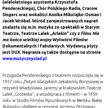
(wieloletniego asystenta Krzysztofa
Pendereckiego), Chór Polskiego Radia, Cracow
Singers oraz wokaliści Annika Mikołajko-Osman i
Jacek Wróbel. Wśród zarejestrowanych nagrań
znalazła się m.in. muzyka ze spektakli w Starym
Teatrze, Teatrze Lalek „Arlekin” czy z filmu
Nie
ma końca wielkiej wojny
Wytwórni Filmów
Dokumentalnych i Fabularnych. Wydawcą płyty
jest DUX. Nagrania są także dostępne na stronie
www.muzycznyslad.pl
Przygoda Pendereckiego z teatrem rozpoczęła się w
1957 roku
Złotym kluczykiem
Jekateriny Borysowej w
reżyserii Władysława Jaremy w krakowskim Teatrze
Lalek „Groteska”, a współpraca z filmem – w 1959
roku w Studiu Filmów Rysunkowych w Bielsku-Białej
Bulandrą i diabłem
w reżyserii Jerzego Zitzmana i