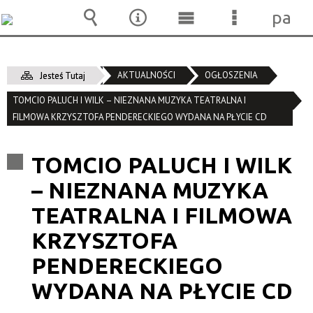
pane
Wyszukiwarka
Narzędzia
Menu
Menu
główne
szczegóło
AKTUALNOŚCI
OGŁOSZENIA
Jesteś Tutaj
TOMCIO PALUCH I WILK – NIEZNANA MUZYKA TEATRALNA I
FILMOWA KRZYSZTOFA PENDERECKIEGO WYDANA NA PŁYCIE CD
TOMCIO PALUCH I WILK
– NIEZNANA MUZYKA
TEATRALNA I FILMOWA
KRZYSZTOFA
PENDERECKIEGO
WYDANA NA PŁYCIE CD