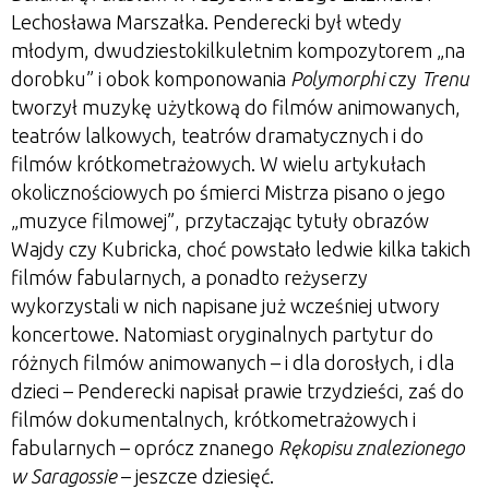
Lechosława Marszałka. Penderecki był wtedy
młodym, dwudziestokilkuletnim kompozytorem „na
dorobku” i obok komponowania
Polymorphi
czy
Trenu
tworzył muzykę użytkową do filmów animowanych,
teatrów lalkowych, teatrów dramatycznych i do
filmów krótkometrażowych. W wielu artykułach
okolicznościowych po śmierci Mistrza pisano o jego
„muzyce filmowej”, przytaczając tytuły obrazów
Wajdy czy Kubricka, choć powstało ledwie kilka takich
filmów fabularnych, a ponadto reżyserzy
wykorzystali w nich napisane już wcześniej utwory
koncertowe. Natomiast oryginalnych partytur do
różnych filmów animowanych – i dla dorosłych, i dla
dzieci – Penderecki napisał prawie trzydzieści, zaś do
filmów dokumentalnych, krótkometrażowych i
fabularnych – oprócz znanego
Rękopisu znalezionego
w Saragossie
– jeszcze dziesięć.