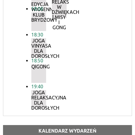
RELAKS
EDYCJA
W
18:00
WIOSENNA
DŹWIĘKACH
KLUB
| MISY
BRYDŻOWY
I
GONG
18:30
JOGA
VINYASA
DLA
DOROSŁYCH
18:50
QIGONG
19:40
JOGA
RELAKSACYJNA
DLA
DOROSŁYCH
KALENDARZ WYDARZEŃ