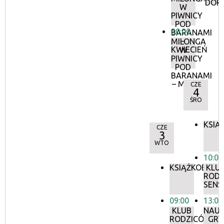
DOR
W
PIWNICY
POD
20:00
BARANAMI
–
MILONGA
KWIECIEŃ
W
PIWNICY
POD
BARANAMI
– MAJ
CZE
4
ŚRO
KSIĄ
CZE
3
WTO
10:00
KSIĄŻKOBIEG
KLU
RODZ
SEN
09:00
13:00
KLUB
NAU
RODZICÓW:
GRY