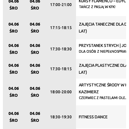
KURSY FLAMENCO – EDYCJ
04.06
04.06
17:00-21:00
TAŃCZ Z PASJĄ W KFK!
ŚRO
ŚRO
Promowane
04.06
04.06
ZAJĘCIA TANECZNE DLA DZI
17:15-18:15
ŚRO
ŚRO
LAT)
04.06
04.06
PRZYSTANEK STRYCH | JO
17:30-18:30
DLA OSÓB Z NIEPEŁNOSPRAW
ŚRO
ŚRO
04.06
04.06
ZAJĘCIA PLASTYCZNE DLA D
17:30-18:15
ŚRO
ŚRO
LAT)
ARTYSTYCZNE ŚRODY W KL
04.06
04.06
18:00-20:00
KAZIMIERZ
ŚRO
ŚRO
CZERWIEC Z PASTELAMI OLEJ
04.06
04.06
18:30-19:30
FITNESS DANCE
ŚRO
ŚRO