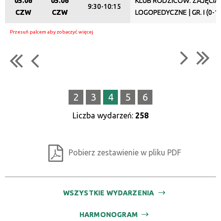
05.06
05.06
KLUB RODZICÓW: ZAJĘCIA
9:30-10:15
CZW
CZW
LOGOPEDYCZNE | GR. I (0-1
2
3
4
5
6
Liczba wydarzeń:
258
Pobierz zestawienie w pliku PDF
WSZYSTKIE WYDARZENIA
HARMONOGRAM