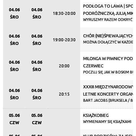
PODŁOGA TO LAWA | SPOT
04.06
04.06
18:30-20:00
PODRÓŻNICZKĄ JULIĄ MIK
ŚRO
ŚRO
WYRUSZMY RAZEM ODKRYĆ G
CHÓR (NIE)ŚPIEWAJĄCYCH
04.06
04.06
19:00-20:30
MOŻNA DOŁĄCZYĆ W KAŻDEJ 
ŚRO
ŚRO
MILONGA W PIWNICY POD 
04.06
04.06
20:00
CZERWIEC
ŚRO
ŚRO
POCZUJ SIĘ JAK W BOSKIM BU
XXXIII MIĘDZYNARODOWY 
04.06
04.06
20:15
LETNIE KONCERTY ORGA
ŚRO
ŚRO
BART JACOBS (BRUKSELA / BEL
05.06
05.06
KSIĄŻKOBIEG
WYMIENIAMY SIĘ KSIĄŻKAMI
CZW
CZW