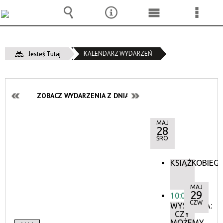
Wyszukiwarka
Narzędzia
Menu
Menu
główne
szcze
KALENDARZ WYDARZEŃ
Jesteś Tutaj
ZOBACZ WYDARZENIA Z DNIA:
MAJ
28
ŚRO
KSIĄŻKOBIEG
MAJ
29
10:00
CZW
WYSTAWA:
CZY
MOŻEMY