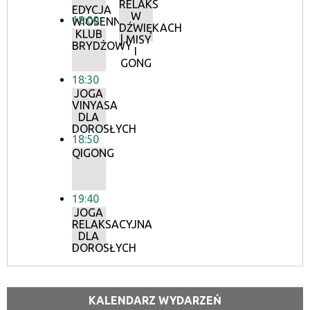
RELAKS
EDYCJA
W
18:00
WIOSENNA
DŹWIĘKACH
KLUB
| MISY
BRYDŻOWY
I
GONG
18:30
JOGA
VINYASA
DLA
DOROSŁYCH
18:50
QIGONG
19:40
JOGA
RELAKSACYJNA
DLA
DOROSŁYCH
KALENDARZ WYDARZEŃ