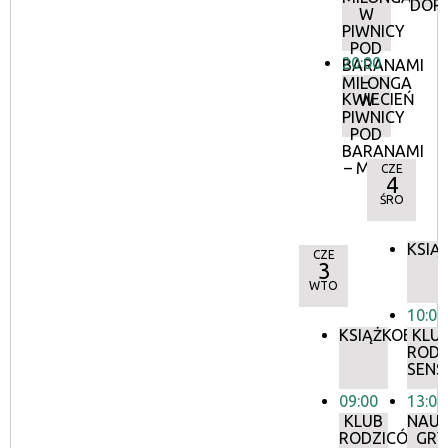
DOR
W
PIWNICY
POD
20:00
BARANAMI
–
MILONGA
KWIECIEŃ
W
PIWNICY
POD
BARANAMI
– MAJ
CZE
4
ŚRO
KSIĄ
CZE
3
WTO
10:00
KSIĄŻKOBIEG
KLU
RODZ
SEN
09:00
13:00
KLUB
NAU
RODZICÓW:
GRY