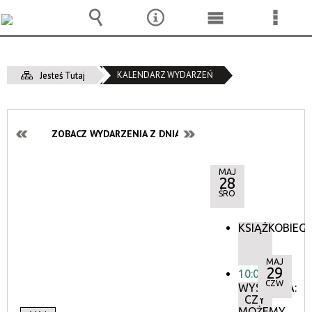
Wyszukiwarka
Narzędzia
Menu
Menu
główne
szcze
KALENDARZ WYDARZEŃ
Jesteś Tutaj
ZOBACZ WYDARZENIA Z DNIA:
MAJ
28
ŚRO
KSIĄŻKOBIEG
MAJ
29
10:00
CZW
WYSTAWA:
CZY
MOŻEMY