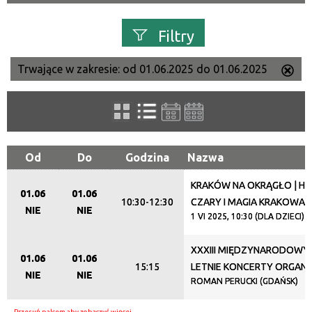
Filtry
Trwające w zakresie:
od 01.06.2025 do 01.06.2025
Us
Szukana fraza
ten
filtr
Kategoria
Od
Do
Godzina
Nazwa
KRAKÓW NA OKRĄGŁO | HO
Trwające w zakresie
01.06
01.06
10:30-12:30
CZARY I MAGIA KRAKOWA
NIE
NIE
—
1 VI 2025, 10:30 (DLA DZIECI)
Miejsce
XXXIII MIĘDZYNARODOWY 
01.06
01.06
15:15
LETNIE KONCERTY ORGA
NIE
NIE
ROMAN PERUCKI (GDAŃSK)
Organizator