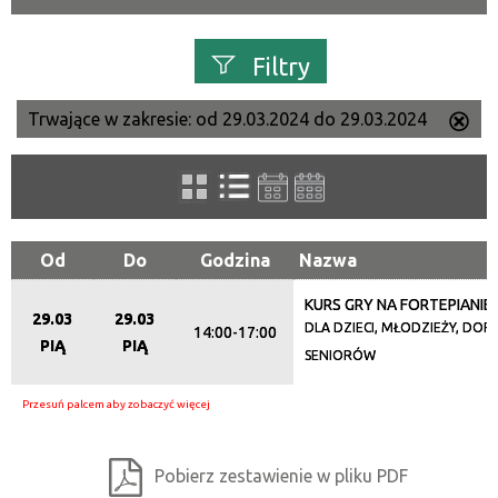
Filtry
Trwające w zakresie:
od 29.03.2024 do 29.03.2024
Us
Szukana fraza
ten
filtr
Kategoria
Od
Do
Godzina
Nazwa
KURS GRY NA FORTEPIANIE
Trwające w zakresie
29.03
29.03
DLA DZIECI, MŁODZIEŻY, DORO
14:00-17:00
PIĄ
PIĄ
—
SENIORÓW
Miejsce
Pobierz zestawienie w pliku PDF
Organizator