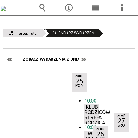
Wyszukiwarka
Narzędzia
Menu
Menu
główne
szcze
KALENDARZ WYDARZEŃ
Jesteś Tutaj
ZOBACZ WYDARZENIA Z DNIA:
MAR
25
PON
10:00
KLUB
RODZICÓW:
MAR
STREFA
27
RODZICA
ŚRO
10:00
MAR
26
TWÓRCZE