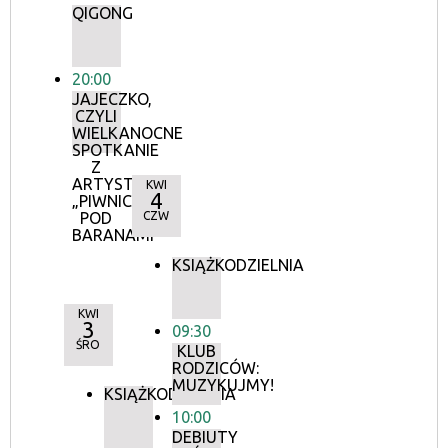
QIGONG
20:00
JAJECZKO,
CZYLI
WIELKANOCNE
SPOTKANIE
Z
ARTYSTAMI
KWI
4
„PIWNICY
POD
CZW
BARANAMI”
KSIĄŻKODZIELNIA
KWI
3
09:30
ŚRO
KLUB
RODZICÓW:
MUZYKUJMY!
KSIĄŻKODZIELNIA
10:00
DEBIUTY