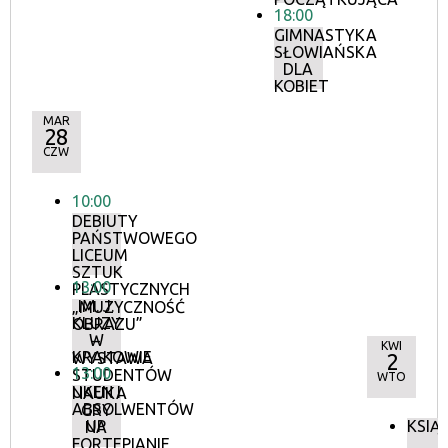
18:00
GIMNASTYKA
SŁOWIAŃSKA
DLA
KOBIET
MAR
28
CZW
10:00
DEBIUTY
PAŃSTWOWEGO
LICEUM
SZTUK
13:00
PLASTYCZNYCH
IM. J.
„MUZYCZNOŚĆ
KLUZY
OBRAZU”
W
–
KWI
KRAKOWIE
WYSTAWA
2
13:00
STUDENTÓW
WTO
UKEN I
NAUKA
ABSOLWENTÓW
GRY
UP
KSIĄ
NA
FORTEPIANIE,