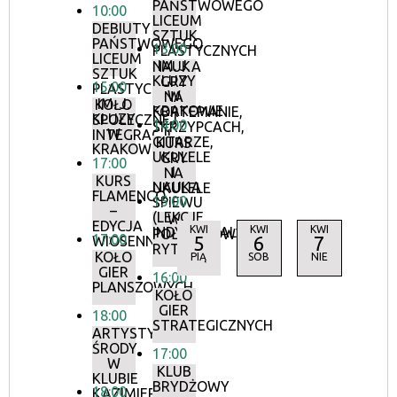
PAŃSTWOWEGO
10:00
LICEUM
DEBIUTY
SZTUK
PAŃSTWOWEGO
13:00
PLASTYCZNYCH
LICEUM
IM. J.
NAUKA
SZTUK
KLUZY
GRY
15:00
PLASTYCZNYCH
W
NA
IM. J.
KOŁO
KRAKOWIE
FORTEPIANIE,
KLUZY
SPOŁECZNEJ
14:00
SKRZYPCACH,
W
INTEGRACJI
GITARZE,
KURS
KRAKOWIE
UKULELE
GRY
17:00
I
NA
KURS
NAUKA
UKULELE
FLAMENCO
15:00
ŚPIEWU
–
(LEKCJE
W
EDYCJA
KWI
KWI
KWI
INDYWIDUALNE)
POŁUDNIOWYCH
17:00
5
6
7
WIOSENNA
RYTMACH
KOŁO
PIĄ
SOB
NIE
GIER
16:00
PLANSZOWYCH
KOŁO
GIER
18:00
STRATEGICZNYCH
ARTYSTYCZNE
ŚRODY
17:00
W
KLUB
KLUBIE
BRYDŻOWY
18:00
KAZIMIERZ