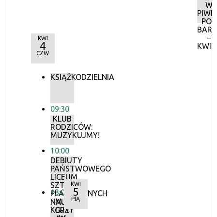
W
PIWN
POD
BAR
–
KWI
4
KWIE
CZW
KSIĄŻKODZIELNIA
09:30
KLUB
RODZICÓW:
MUZYKUJMY!
10:00
DEBIUTY
PAŃSTWOWEGO
LICEUM
SZTUK
KWI
5
13:00
PLASTYCZNYCH
PIĄ
IM. J.
NAUKA
KLUZY
GRY