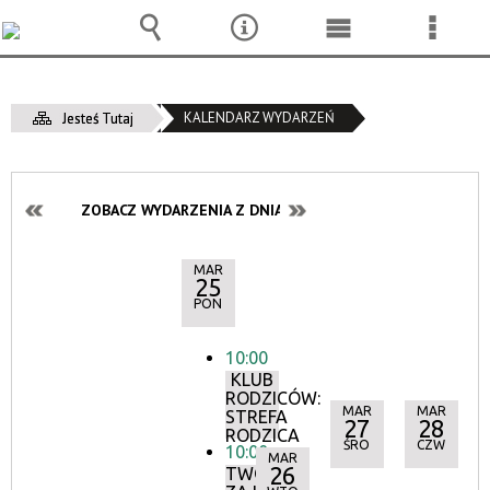
Wyszukiwarka
Narzędzia
Menu
Menu
główne
szcze
KALENDARZ WYDARZEŃ
Jesteś Tutaj
ZOBACZ WYDARZENIA Z DNIA:
MAR
25
PON
10:00
KLUB
RODZICÓW:
MAR
MAR
STREFA
27
28
RODZICA
ŚRO
CZW
10:00
MAR
26
TWÓRCZE