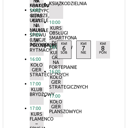
W
NA
KSIĄŻKODZIELNIA
KRAKOWIE
FORTEPIANIE,
14:00
SKRZYPCACH,
GITARZE,
KURS
UKULELE
GRY
10:00
I
NA
KURS
NAUKA
UKULELE
OBSŁUGI
15:00
ŚPIEWU
SMARTFONA
(LEKCJE
W
DLA
KWI
KWI
KWI
INDYWIDUALNE)
POŁUDNIOWYCH
14:00
6
7
8
SENIORÓW
RYTMACH
KURS
SOB
NIE
PON
GRY
16:00
NA
KOŁO
FORTEPIANIE
GIER
16:00
STRATEGICZNYCH
KOŁO
GIER
17:00
STRATEGICZNYCH
KLUB
BRYDŻOWY
17:00
KOŁO
GIER
17:00
PLANSZOWYCH
KURS
FLAMENCO
–