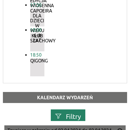
EDYCJA
17:30
WIOSENNA
CAPOEIRA
DLA
DZIECI
W
18:00
WIEKU
6-8
KLUB
LAT
SZACHOWY
18:50
QIGONG
KALENDARZ WYDARZEŃ
Filtry