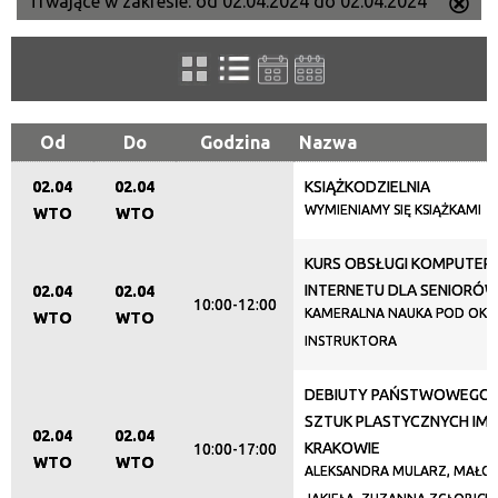
Trwające w zakresie:
od 02.04.2024 do 02.04.2024
Us
Szukana fraza
ten
filtr
Kategoria
Od
Do
Godzina
Nazwa
02.04
02.04
KSIĄŻKODZIELNIA
Trwające w zakresie
WYMIENIAMY SIĘ KSIĄŻKAMI
WTO
WTO
—
KURS OBSŁUGI KOMPUTERA
Miejsce
INTERNETU DLA SENIORÓ
02.04
02.04
10:00-12:00
KAMERALNA NAUKA POD OKI
WTO
WTO
INSTRUKTORA
Organizator
DEBIUTY PAŃSTWOWEGO 
SZTUK PLASTYCZNYCH IM. 
02.04
02.04
KRAKOWIE
10:00-17:00
Promowane
WTO
WTO
ALEKSANDRA MULARZ, MAŁG