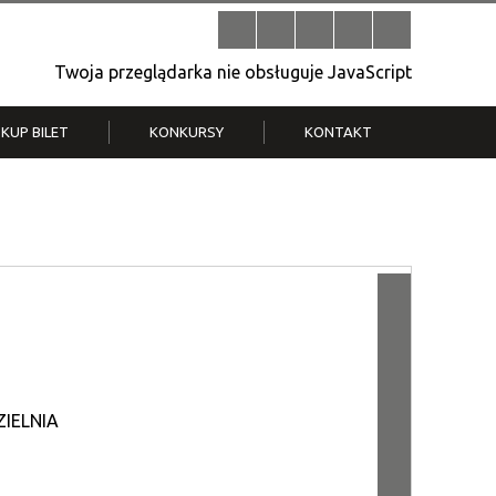
Twoja przeglądarka nie obsługuje JavaScript
KUP BILET
KONKURSY
KONTAKT
| V
Klub Strych
TWOJA DZIELNICA, TWÓJ FILM
. T.
– konkurs na krótkometrażówkę
ZIELNIA