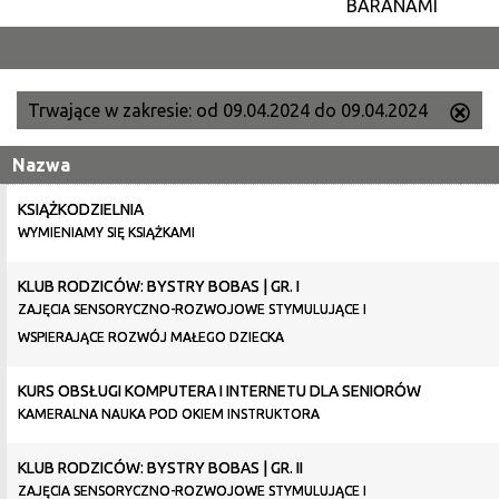
BARANAMI
–
KWIECIEŃ
Trwające w zakresie:
od 09.04.2024 do 09.04.2024
Us
ten
Nazwa
filtr
KSIĄŻKODZIELNIA
WYMIENIAMY SIĘ KSIĄŻKAMI
KLUB RODZICÓW: BYSTRY BOBAS | GR. I
ZAJĘCIA SENSORYCZNO-ROZWOJOWE STYMULUJĄCE I
WSPIERAJĄCE ROZWÓJ MAŁEGO DZIECKA
KURS OBSŁUGI KOMPUTERA I INTERNETU DLA SENIORÓW
KAMERALNA NAUKA POD OKIEM INSTRUKTORA
KLUB RODZICÓW: BYSTRY BOBAS | GR. II
ZAJĘCIA SENSORYCZNO-ROZWOJOWE STYMULUJĄCE I