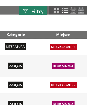
Filtry
uń
Szukana fraza
Kategorie
Miejsce
Kategoria
LITERATURA
KLUB KAZIMIERZ
Trwające w
—
zakresie
ZAJĘCIA
KLUB MALWA
Miejsce
Organizator
ZAJĘCIA
KLUB KAZIMIERZ
Promowane
ZAJĘCIA
KLUB MALWA