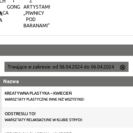
I
Z
CH
GONG
ARTYSTAMI
ĄCA
„PIWNICY
A
POD
A
BARANAMI”
Trwające w zakresie:
od 06.04.2024 do 06.04.2024
Us
ten
Nazwa
filtr
KREATYWNA PLASTYKA – KWIECIEŃ
WARSZTATY PLASTYCZNE INNE NIŻ WSZYSTKIE!
ODSTRESUJ TO!
WARSZTATY RELAKSACYJNE W KLUBIE STRYCH