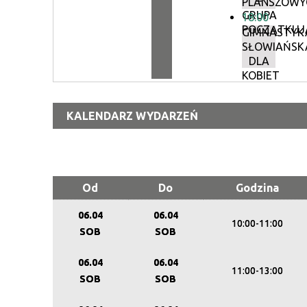
–
PLANSZOWY
GRUPA
18:00
POCZĄTKUJ
GIMNASTYK
SŁOWIAŃSK
DLA
KOBIET
KALENDARZ WYDARZEŃ
Od
Do
Godzina
06.04
06.04
10:00-11:00
SOB
SOB
06.04
06.04
11:00-13:00
SOB
SOB