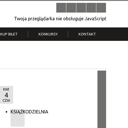
Twoja przeglądarka nie obsługuje JavaScript
KUP BILET
KONKURSY
KONTAKT
| V
Klub Strych
TWOJA DZIELNICA, TWÓJ FILM
. T.
– konkurs na krótkometrażówkę
KWI
4
CZW
KSIĄŻKODZIELNIA