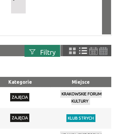
Filtry
uń
Szukana fraza
Kategorie
Miejsce
Kategoria
KRAKOWSKIE FORUM
ZAJĘCIA
Trwające w
KULTURY
—
zakresie
ZAJĘCIA
KLUB STRYCH
Miejsce