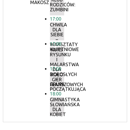
MAKOSZ
RODZICÓW:
ZUMBINI
17:00
CHWILA
DLA
SIEBIE
–
17:00
WARSZTATY
KWIETNIOWE
KURS
RYSUNKU
I
MALARSTWA
17:00
DLA
DOROSŁYCH
KOŁO
–
GIER
GRUPA
PLANSZOWYCH
POCZĄTKUJĄCA
18:00
GIMNASTYKA
SŁOWIAŃSKA
DLA
KOBIET