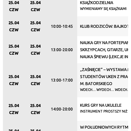
25.04
25.04
KSIĄŻKODZIELNIA
Organizator
WYMIENIAMY SIĘ KSIĄŻKAMI
CZW
CZW
25.04
25.04
10:00-10:45
KLUB RODZICÓW: BAJKOT
Promowane
CZW
CZW
NAUKA GRY NA FORTEPIANI
25.04
25.04
13:00-20:00
SKRZYPCACH, GITARZE, UKU
CZW
CZW
NAUKA ŚPIEWU (LEKCJE IN
„ZAŚNIĘCIE” – WYSTAWA
25.04
25.04
STUDENTÓW UKEN Z PRAC
13:00-17:00
CZW
CZW
M. BATORSKIEGO
WDECH… WYDECH… WDECH… W
KURS GRY NA UKULELE
25.04
25.04
14:00-20:00
INSTRUMENT PROSTSZY NIŻ M
CZW
CZW
W POŁUDNIOWYCH RYTM