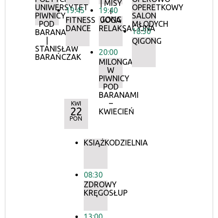
| MISY
UNIWERSYTET
OPERETKOWY
19:45
19:40
I
PIWNICY
SALON
GONG
FITNESS
JOGA
POD
MŁODYCH
DANCE
RELAKSACYJNA
18:50
BARANAMI
|
QIGONG
STANISŁAW
20:00
BARAŃCZAK
MILONGA
W
PIWNICY
POD
BARANAMI
–
KWI
22
KWIECIEŃ
PON
KSIĄŻKODZIELNIA
08:30
ZDROWY
KRĘGOSŁUP
13:00