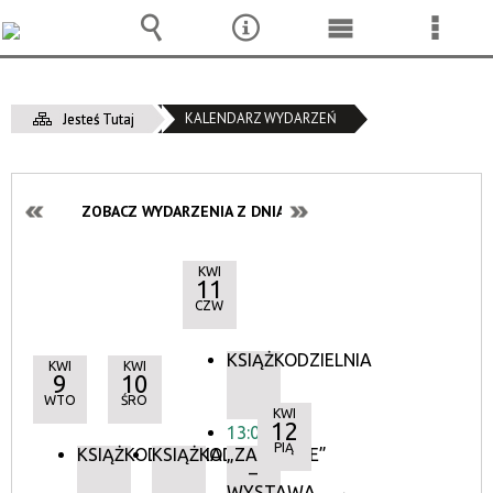
Wyszukiwarka
Narzędzia
Menu
Menu
główne
szcze
KALENDARZ WYDARZEŃ
Jesteś Tutaj
ZOBACZ WYDARZENIA Z DNIA:
KWI
11
CZW
KSIĄŻKODZIELNIA
KWI
KWI
9
10
WTO
ŚRO
KWI
12
13:00
PIĄ
KSIĄŻKODZIELNIA
KSIĄŻKODZIELNIA
„ZAŚNIĘCIE”
–
WYSTAWA