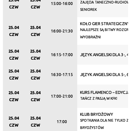
25.04
25.04
ZAJĘCIA TANECZNO-RUCHOW
15:00-16:00
CZW
CZW
SENIOREK
KOŁO GIER STRATEGICZNY
25.04
25.04
NAJLEPSZE SĄ BITWY ROZGR
16:00-21:30
CZW
CZW
WYOBRAŹNI
25.04
25.04
16:15-17:00
JĘZYK ANGIELSKI DLA 3-, 
CZW
CZW
25.04
25.04
16:30-17:15
JĘZYK ANGIELSKI DLA 5-, 
CZW
CZW
KURS FLAMENCO – EDYCJA
25.04
25.04
17:00-21:00
TAŃCZ Z PASJĄ W KFK!
CZW
CZW
KLUB BRYDŻOWY
25.04
25.04
SPOTKANIA DLA NIE TYLKO Z
17:00
CZW
CZW
BRYDŻYSTÓW