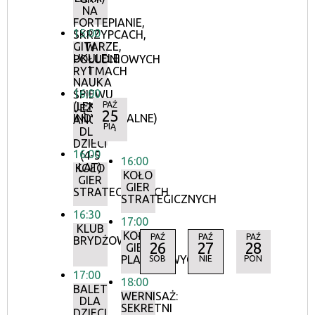
NA
FORTEPIANIE,
15:00
SKRZYPCACH,
GITARZE,
W
UKULELE
POŁUDNIOWYCH
I
RYTMACH
NAUKA
16:00
ŚPIEWU
(LEKCJE
PAŹ
JĘZYK
25
INDYWIDUALNE)
ANGIELSKI
PIĄ
DLA
DZIECI
16:00
(4-5
16:00
LAT)
KOŁO
KOŁO
GIER
GIER
STRATEGICZNYCH
STRATEGICZNYCH
16:30
17:00
KLUB
KOŁO
PAŹ
PAŹ
PAŹ
BRYDŻOWY
26
27
28
GIER
PLANSZOWYCH
SOB
NIE
PON
17:00
18:00
BALET
WERNISAŻ:
DLA
SEKRETNI
DZIECI