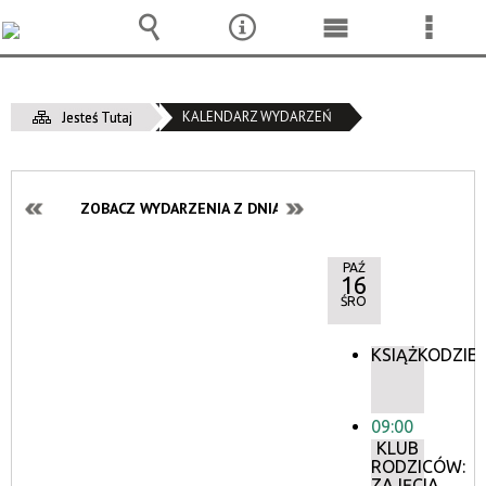
Wyszukiwarka
Narzędzia
Menu
Menu
główne
szcze
KALENDARZ WYDARZEŃ
Jesteś Tutaj
ZOBACZ WYDARZENIA Z DNIA:
PAŹ
16
ŚRO
KSIĄŻKODZIEL
09:00
KLUB
RODZICÓW:
ZAJĘCIA