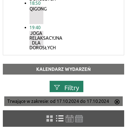
18:50
QIGONG
19:40
JOGA
RELAKSACYJNA
DLA
DOROSŁYCH
KALENDARZ WYDARZEŃ
Filtry
Trwające w zakresie:
od 17.10.2024 do 17.10.2024
Us
Szukana fraza
ten
filtr