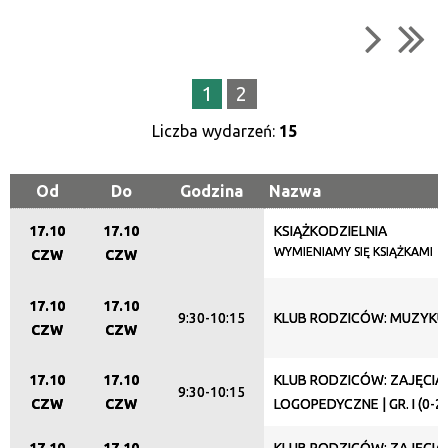
Kategoria
Trwające w zakresie
1
2
—
Liczba wydarzeń:
15
Miejsce
Od
Do
Godzina
Nazwa
17.10
17.10
KSIĄŻKODZIELNIA
Organizator
WYMIENIAMY SIĘ KSIĄŻKAMI
CZW
CZW
17.10
17.10
9:30-10:15
KLUB RODZICÓW: MUZYKU
Promowane
CZW
CZW
17.10
17.10
KLUB RODZICÓW: ZAJĘCIA
9:30-10:15
CZW
CZW
LOGOPEDYCZNE | GR. I (0-2