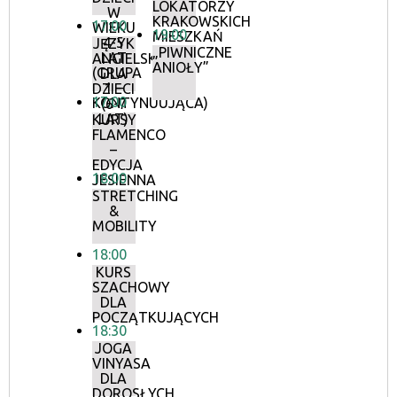
LOKATORZY
W
KRAKOWSKICH
17:00
WIEKU
19:00
MIESZKAŃ
4-5
JĘZYK
„PIWNICZNE
LAT
ANGIELSKI
ANIOŁY”
(GRUPA
DLA
1 –
DZIECI
17:00
KONTYNUUJĄCA)
(6-7
LAT)
KURSY
FLAMENCO
–
EDYCJA
18:00
JESIENNA
STRETCHING
&
MOBILITY
18:00
KURS
SZACHOWY
DLA
POCZĄTKUJĄCYCH
18:30
JOGA
VINYASA
DLA
DOROSŁYCH