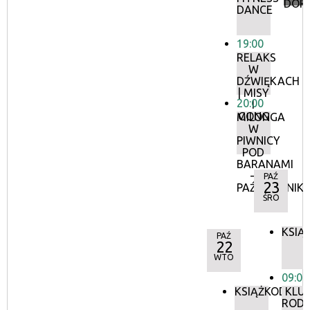
DOR
DANCE
19:00
RELAKS
W
DŹWIĘKACH
| MISY
20:00
I
GONG
MILONGA
W
PIWNICY
POD
BARANAMI
–
PAŹ
23
PAŹDZIERNIK
ŚRO
KSIĄ
PAŹ
22
WTO
09:00
KSIĄŻKODZIEL
KLU
RODZ