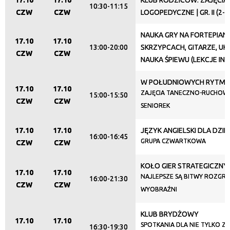
17.10
17.10
KLUB RODZICÓW: ZAJĘCIA
10:30-11:15
CZW
CZW
LOGOPEDYCZNE | GR. II (2-3
NAUKA GRY NA FORTEPIANI
17.10
17.10
13:00-20:00
SKRZYPCACH, GITARZE, UKU
CZW
CZW
NAUKA ŚPIEWU (LEKCJE IN
W POŁUDNIOWYCH RYTM
17.10
17.10
ZAJĘCIA TANECZNO-RUCHOW
15:00-15:50
CZW
CZW
SENIOREK
17.10
17.10
JĘZYK ANGIELSKI DLA DZIEC
16:00-16:45
GRUPA CZWARTKOWA
CZW
CZW
KOŁO GIER STRATEGICZNY
17.10
17.10
NAJLEPSZE SĄ BITWY ROZGR
16:00-21:30
CZW
CZW
WYOBRAŹNI
KLUB BRYDŻOWY
17.10
17.10
SPOTKANIA DLA NIE TYLKO Z
16:30-19:30