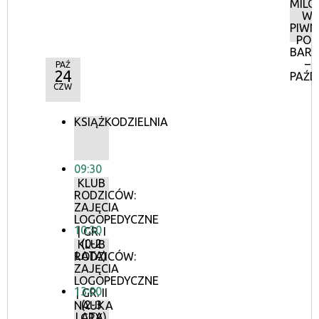
MILO
W
PIWN
POD
BAR
–
PAŹ
24
PAŹD
CZW
KSIĄŻKODZIELNIA
09:30
KLUB
RODZICÓW:
ZAJĘCIA
LOGOPEDYCZNE
10:30
| GR. I
(0-2
KLUB
LATA)
RODZICÓW:
ZAJĘCIA
LOGOPEDYCZNE
13:00
| GR. II
(2-3
NAUKA
LATA)
GRY