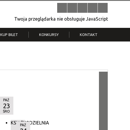
Twoja przeglądarka nie obsługuje JavaScript
KUP BILET
KONKURSY
KONTAKT
| V
Klub Strych
TWOJA DZIELNICA, TWÓJ FILM
. T.
– konkurs na krótkometrażówkę
PAŹ
23
ŚRO
KSIĄŻKODZIELNIA
PAŹ