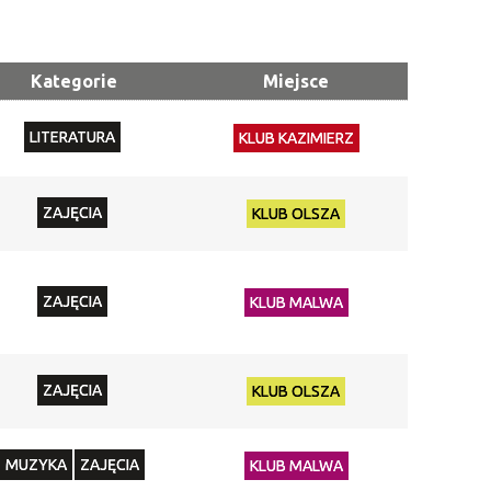
Trwające w
—
zakresie
Kategorie
Miejsce
Miejsce
LITERATURA
KLUB KAZIMIERZ
Organizator
Promowane
ZAJĘCIA
KLUB OLSZA
ZAJĘCIA
KLUB MALWA
ZAJĘCIA
KLUB OLSZA
MUZYKA
ZAJĘCIA
KLUB MALWA