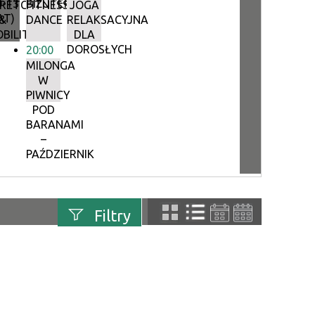
0-13
BIŻUTERIA
RETCHING
FITNESS
JOGA
AT)
&
DANCE
RELAKSACYJNA
BILITY
DLA
DOROSŁYCH
20:00
MILONGA
W
PIWNICY
POD
BARANAMI
–
PAŹDZIERNIK
Filtry
uń
Szukana fraza
Kategoria