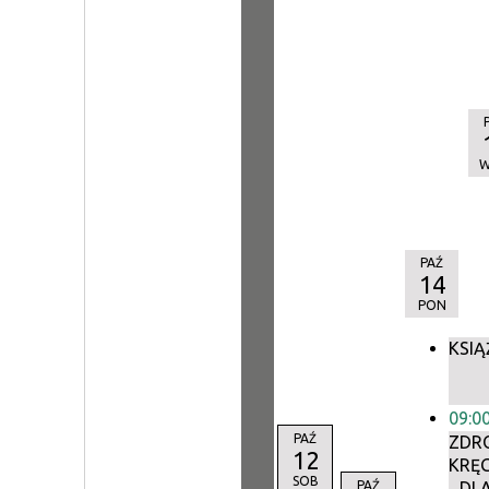
PAŹ
14
PON
KSIĄ
09:0
PAŹ
ZDR
12
KRĘ
SOB
PAŹ
DL