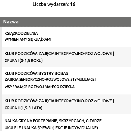
Liczba wydarzeń:
16
Nazwa
KSIĄŻKODZIELNIA
WYMIENIAMY SIĘ KSIĄŻKAMI
KLUB RODZICÓW: ZAJĘCIA INTEGRACYJNO-ROZWOJOWE |
GRUPA I (0-1,5 ROKU)
KLUB RODZICÓW: BYSTRY BOBAS
ZAJĘCIA SENSORYCZNO-ROZWOJOWE STYMULUJĄCE I
WSPIERAJĄCE ROZWÓJ MAŁEGO DZIECKA
KLUB RODZICÓW: ZAJĘCIA INTEGRACYJNO-ROZWOJOWE |
GRUPA II (1,5-3 LATA)
NAUKA GRY NA FORTEPIANIE, SKRZYPCACH, GITARZE,
UKULELE I NAUKA ŚPIEWU (LEKCJE INDYWIDUALNE)