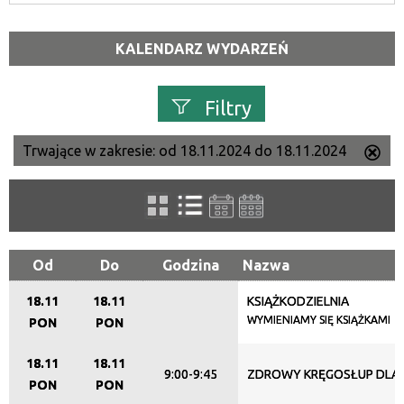
KALENDARZ WYDARZEŃ
Filtry
Trwające w zakresie:
od 18.11.2024 do 18.11.2024
Us
Szukana fraza
ten
filtr
Kategoria
Od
Do
Godzina
Nazwa
18.11
18.11
KSIĄŻKODZIELNIA
Trwające w zakresie
WYMIENIAMY SIĘ KSIĄŻKAMI
PON
PON
—
18.11
18.11
9:00-9:45
ZDROWY KRĘGOSŁUP DLA
Miejsce
PON
PON