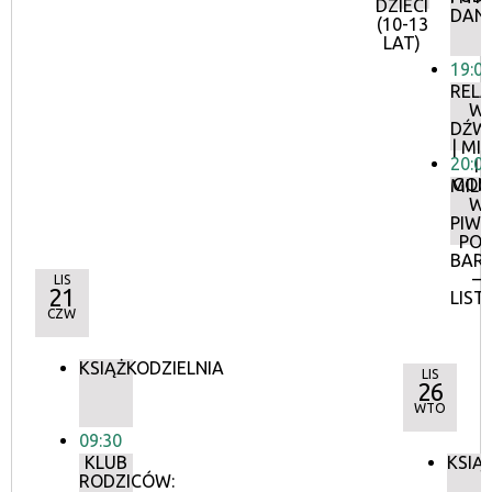
DZIECI
DAN
(10-13
LAT)
19:0
RELA
W
DŹW
| MI
20:0
I
GON
MIL
W
PIWN
PO
BAR
–
LIS
21
LIST
CZW
KSIĄŻKODZIELNIA
LIS
26
WTO
09:30
KLUB
KSIĄ
RODZICÓW: