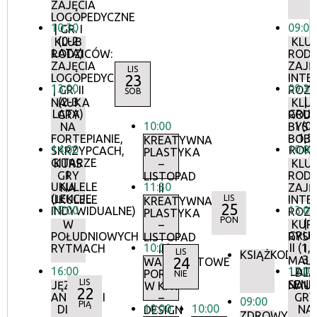
ZAJĘCIA
LOGOPEDYCZNE
10:30
09:00
| GR. I
(0-2
KLUB
KLU
LATA)
RODZICÓW:
RODZ
ZAJĘCIA
ZAJĘ
LIS
LOGOPEDYCZNE
23
INTE
13:00
09:30
| GR. II
ROZ
SOB
(2-3
|
NAUKA
KLU
LATA)
GRU
GRY
RODZ
10:00
I (0-
NA
BYST
1,5
FORTEPIANIE,
BOB
KREATYWNA
14:00
10:00
ROKU
SKRZYPCACH,
PLASTYKA
GITARZE
KURS
KLU
–
I
GRY
RODZ
LISTOPAD
UKULELE
11:30
NA
ZAJĘ
II
(LEKCJE
UKULELE
LIS
INTE
KREATYWNA
25
15:00
13:00
INDYWIDUALNE)
ROZ
PLASTYKA
PON
|
W
KUR
–
GRU
POŁUDNIOWYCH
RYS
LISTOPAD
10:00
II (1,
RYTMACH
I
II
LIS
KSIĄŻKODZIEL
3
24
MAL
WARSZTATOWE
16:00
13:00
LATA
DLA
PORANKI
NIE
LIS
SEN
JĘZYK
NAU
W KFK
22
ANGIELSKI
GRY
–
09:00
PIĄ
10:00
10:00
DLA
NA
DESIGN
ZDROWY