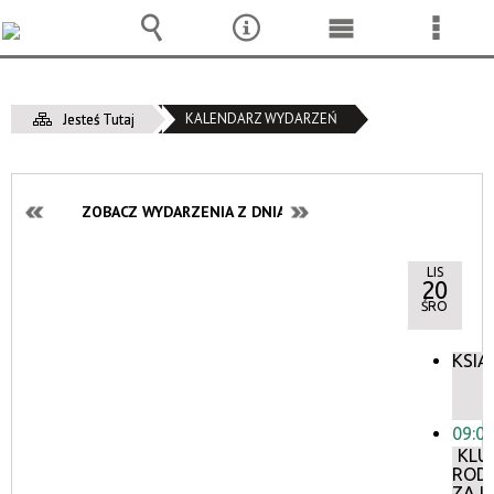
Wyszukiwarka
Narzędzia
Menu
Menu
główne
szcze
KALENDARZ WYDARZEŃ
Jesteś Tutaj
ZOBACZ WYDARZENIA Z DNIA:
LIS
20
ŚRO
KSIĄ
09:0
KLU
ROD
ZAJĘ