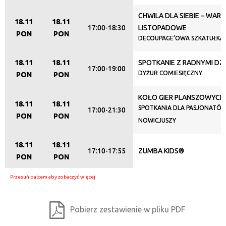
CHWILA DLA SIEBIE – WAR
18.11
18.11
17:00-18:30
LISTOPADOWE
PON
PON
DECOUPAGE’OWA SZKATUŁKA 
18.11
18.11
SPOTKANIE Z RADNYMI DZIE
17:00-19:00
DYŻUR COMIESIĘCZNY
PON
PON
KOŁO GIER PLANSZOWYCH
18.11
18.11
SPOTKANIA DLA PASJONATÓW
17:00-21:30
PON
PON
NOWICJUSZY
18.11
18.11
17:10-17:55
ZUMBA KIDS®
PON
PON
Pobierz zestawienie w pliku PDF