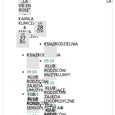
LAT
„LA
VIE EN
ROSE”
–
KAMILA
KLIMCZAK
LIS
28
&
EMILIA
CZW
LIS
KLIMCZAK
27
ŚRO
KSIĄŻKODZIELNIA
KSIĄŻKODZIELNIA
09:30
KLUB
RODZICÓW:
09:00
MUZYKUJMY!
KLUB
RODZICÓW:
09:30
ZAJĘCIA
KLUB
UMUZYKALNIAJĄCE
RODZICÓW:
10:00
| GR. I
ZAJĘCIA
(0-1,5
KLUB
LOGOPEDYCZNE
ROKU)
RODZICÓW:
10:30
| GR. I
SENSOPLASTYKA®
(0-2
KLUB
LATA)
RODZICÓW: