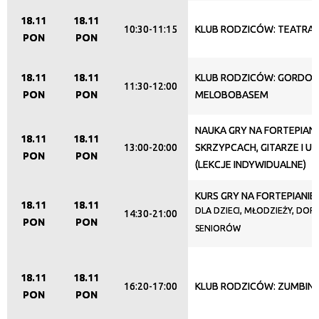
18.11
18.11
10:30-11:15
KLUB RODZICÓW: TEATRAN
Organizator
PON
PON
18.11
18.11
KLUB RODZICÓW: GORDONK
11:30-12:00
Promowane
PON
PON
MELOBOBASEM
NAUKA GRY NA FORTEPIANI
18.11
18.11
13:00-20:00
SKRZYPCACH, GITARZE I U
PON
PON
(LEKCJE INDYWIDUALNE)
KURS GRY NA FORTEPIANIE
18.11
18.11
DLA DZIECI, MŁODZIEŻY, DORO
14:30-21:00
PON
PON
SENIORÓW
18.11
18.11
16:20-17:00
KLUB RODZICÓW: ZUMBINI
PON
PON