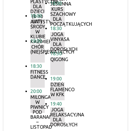
PLASTYCZNE
18:00
JESIENNA
DLA
KURS
DZIECI
SZACHOWY
18:00
(8-10
DLA
LAT)
ARTYSTYCZNE
POCZĄTKUJĄCYCH
ŚRODY
18:30
W
JOGA
KLUBIE
VINYASA
18:00
KAZIMIERZ
DLA
CHÓR
DOROSŁYCH
(NIE)ŚPIEWAJĄCYCH
18:50
QIGONG
18:30
FITNESS
DANCE
19:00
DZIEŃ
FLAMENCO
20:00
W KFK
MILONGA
W
19:40
PIWNICY
JOGA
POD
RELAKSACYJNA
BARANAMI
DLA
–
DOROSŁYCH
LISTOPAD