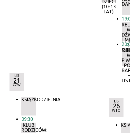
DZIECI
DAN
(10-13
LAT)
19:0
RELA
W
DŹW
| MI
20:0
I
GON
MIL
W
PIWN
PO
BAR
–
LIS
21
LIST
CZW
KSIĄŻKODZIELNIA
LIS
26
WTO
09:30
KLUB
KSIĄ
RODZICÓW: