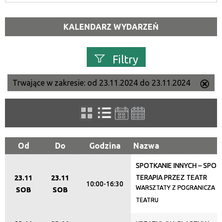
KALENDARZ WYDARZEŃ
Filtry
Trwające w zakresie:
od 23.11.2024 do 23.11.2024
Us
Szukana fraza
ten
filtr
Kategoria
Od
Do
Godzina
Nazwa
SPOTKANIE INNYCH – SPOTK
Trwające w zakresie
TERAPIA PRZEZ TEATR
23.11
23.11
10:00-16:30
—
WARSZTATY Z POGRANICZA TER
SOB
SOB
TEATRU
Miejsce