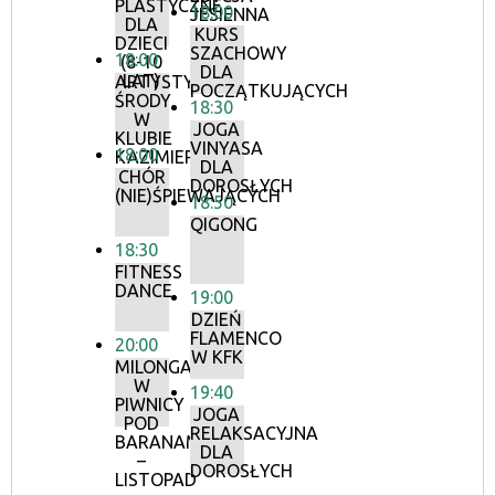
PLASTYCZNE
18:00
JESIENNA
DLA
KURS
DZIECI
SZACHOWY
18:00
(8-10
DLA
LAT)
ARTYSTYCZNE
POCZĄTKUJĄCYCH
ŚRODY
18:30
W
JOGA
KLUBIE
VINYASA
18:00
KAZIMIERZ
DLA
CHÓR
DOROSŁYCH
(NIE)ŚPIEWAJĄCYCH
18:50
QIGONG
18:30
FITNESS
DANCE
19:00
DZIEŃ
FLAMENCO
20:00
W KFK
MILONGA
W
19:40
PIWNICY
JOGA
POD
RELAKSACYJNA
BARANAMI
DLA
–
DOROSŁYCH
LISTOPAD