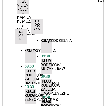
LAT
„LA
VIE EN
ROSE”
–
KAMILA
KLIMCZAK
LIS
28
&
EMILIA
CZW
LIS
KLIMCZAK
27
ŚRO
KSIĄŻKODZIELNIA
KSIĄŻKODZIELNIA
09:30
KLUB
RODZICÓW:
09:00
MUZYKUJMY!
KLUB
RODZICÓW:
09:30
ZAJĘCIA
KLUB
UMUZYKALNIAJĄCE
RODZICÓW:
10:00
| GR. I
ZAJĘCIA
(0-1,5
KLUB
LOGOPEDYCZNE
ROKU)
RODZICÓW:
10:30
| GR. I
SENSOPLASTYKA®
(0-2
KLUB
LATA)
RODZICÓW: