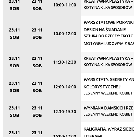
23.11
23.11
KREATYWNA PLASTYKA – LI
10:00-11:00
KOTY NA KILKA SPOSOBÓW
SOB
SOB
Organizator
WARSZTATOWE PORANKI W
DESIGN NA ŚNIADANIE
23.11
23.11
10:00-12:00
SZTUKA DO RZECZY: EKOTOR
SOB
SOB
Promowane
MOTYWEM LUDOWYM Z BABS
23.11
23.11
KREATYWNA PLASTYKA – LI
11:30-12:30
KOTY NA KILKA SPOSOBÓW
SOB
SOB
WARSZTATY: SEKRETY ANA
23.11
23.11
12:00-14:00
KOLORYSTYCZNEJ
SOB
SOB
JESIENNY WEEKEND KOBIET W
23.11
23.11
WYMIANA DAMSKICH RZEC
12:30-15:30
JESIENNY WEEKEND KOBIET W
SOB
SOB
KALIGRAFIA. WYRAŹ SIEBIE
23.11
23.11
15:00-17:00
LITERAMI