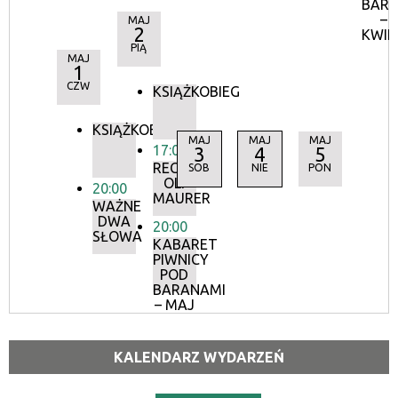
BAR
–
MAJ
2
KWIE
PIĄ
MAJ
1
CZW
KSIĄŻKOBIEG
KSIĄŻKOBIEG
MAJ
MAJ
MAJ
17:00
3
4
5
RECITAL
SOB
NIE
PON
OLI
20:00
MAURER
WAŻNE
DWA
20:00
SŁOWA
KABARET
PIWNICY
POD
BARANAMI
– MAJ
KALENDARZ WYDARZEŃ