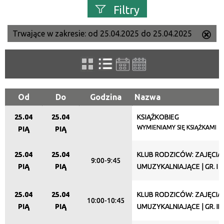
Filtry
Trwające w zakresie:
od 25.04.2025 do 25.04.2025
Us
Szukana fraza
ten
filtr
Kategoria
Od
Do
Godzina
Nazwa
25.04
25.04
KSIĄŻKOBIEG
Trwające w zakresie
WYMIENIAMY SIĘ KSIĄŻKAMI
PIĄ
PIĄ
—
25.04
25.04
KLUB RODZICÓW: ZAJĘCIA
Miejsce
9:00-9:45
PIĄ
PIĄ
UMUZYKALNIAJĄCE | GR. I (
25.04
25.04
KLUB RODZICÓW: ZAJĘCIA
Organizator
10:00-10:45
PIĄ
PIĄ
UMUZYKALNIAJĄCE | GR. II (