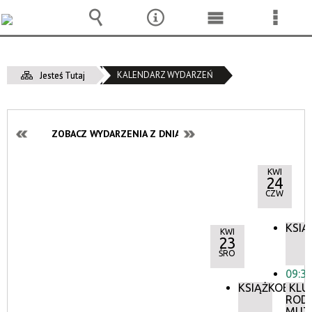
Wyszukiwarka
Narzędzia
Menu
Menu
główne
szcze
KALENDARZ WYDARZEŃ
Jesteś Tutaj
ZOBACZ WYDARZENIA Z DNIA:
KWI
24
CZW
KSIĄ
KWI
23
ŚRO
09:3
KSIĄŻKOBIEG
KLU
ROD
MUZ