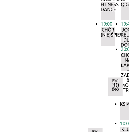
FITNESS
QIG
DANCE
19:00
19:4
CHÓR
JOG
(NIE)ŚPIEWAJ
REL
DL
DOR
20:0
CHO
NA
ŁAW
–
ZABŁ
&
KWI
30
MOZ
ŚRO
TRI
KSIĄ
10:00
KLU
KWI