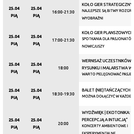
KOŁO GIER STRATEGICZNY
25.04
25.04
Promowane
NAJLEPSZE SĄ BITWY ROZGR
16:00-21:30
PIĄ
PIĄ
WYOBRAŹNI
KOŁO GIER PLANSZOWYCH
25.04
25.04
SPOTKANIA DLA PASJONATÓW
17:00-21:30
PIĄ
PIĄ
NOWICJUSZY
WERNISAŻ UCZESTNIKÓW 
25.04
25.04
18:00
RYSUNKU I MALARSTWA W 
PIĄ
PIĄ
WARTO PIELĘGNOWAĆ PASJE
BALET (NIE)TAŃCZĄCYCH
25.04
25.04
18:30-19:30
MOŻNA DOŁĄCZYĆ W KAŻDEJ C
PIĄ
PIĄ
WYDŹWIĘK | EKOTONIKA: 
PERCEPCJĄ A INTUICJĄ”
25.04
25.04
20:00
KONCERTY AMBIENTOWE I
PIĄ
PIĄ
EKSPERYMENTALNE