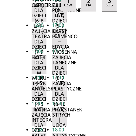
1
2
3
LAT)
DZIECI
CAPOEIRA
ZAJĘCIA
CZW
PIĄ
SOB
(6-7
DLA
PLASTYCZNE
LAT)
DZIECI
DLA
(6-8
DZIECI
16:20
17:00
LAT)
(5-7
LAT) |
ZAJĘCIA
KURSY
GR. II
TEATRALNE
FLAMENCO
DLA
–
DZIECI
EDYCJA
17:00
17:15
(7-9
WIOSENNA
LAT)
BALET
ZAJĘCIA
DLA
TANECZNE
DZIECI
DLA
W
DZIECI
17:15
17:30
WIEKU
(8-9
4-5
LAT)
JĘZYK
ZAJĘCIA
LAT
ANGIELSKI
PLASTYCZNE
DLA
DLA
DZIECI
DZIECI
17:15
17:30
(4-5
(8-10
LAT)
LAT)
TEATRALNE
PRZYSTANEK
ZAJĘCIA
STRYCH
INTEGRACYJNE
|
DLA
JOGA
17:45
18:00
DZIECI
I
BALET
ARTYSTYCZNE