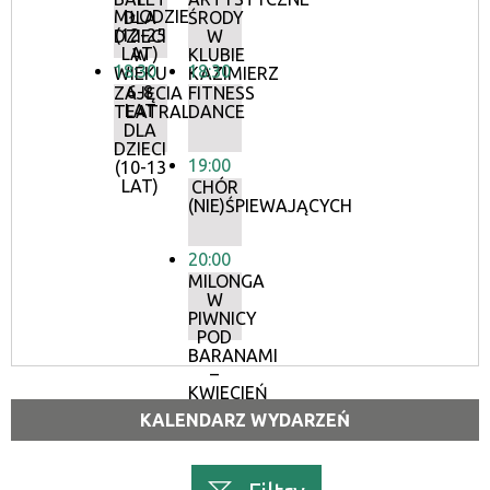
MŁODZIEŻY
DLA
ŚRODY
(12-25
DZIECI
W
LAT)
W
KLUBIE
18:30
18:30
WIEKU
KAZIMIERZ
6-8
ZAJĘCIA
FITNESS
LAT
TEATRALNE
DANCE
DLA
DZIECI
19:00
(10-13
LAT)
CHÓR
(NIE)ŚPIEWAJĄCYCH
20:00
MILONGA
W
PIWNICY
POD
BARANAMI
–
KWIECIEŃ
KALENDARZ WYDARZEŃ