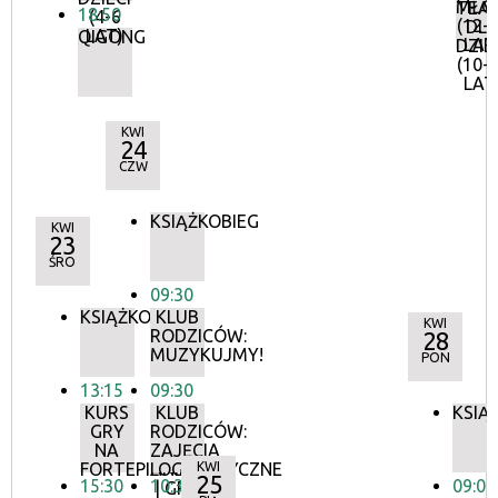
MŁO
TEA
18:50
(4-6
(12-
DL
LAT)
QIGONG
LAT
DZIE
(10-
LAT
KWI
24
CZW
KSIĄŻKOBIEG
KWI
23
ŚRO
09:30
KSIĄŻKOBIEG
KLUB
KWI
RODZICÓW:
28
MUZYKUJMY!
PON
13:15
09:30
KURS
KLUB
KSIĄ
GRY
RODZICÓW:
NA
ZAJĘCIA
FORTEPIANIE
LOGOPEDYCZNE
KWI
25
15:30
10:30
09:00
| GR. I