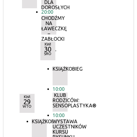
DLA
DOROSŁYCH
20:00
CHODŹMY
NA
ŁAWECZKĘ
–
ZABŁOCKI
&
KWI
30
MOZIL
TRIO
ŚRO
KSIĄŻKOBIEG
10:00
KLUB
KWI
RODZICÓW:
29
SENSOPLASTYKA®
WTO
10:00
KSIĄŻKOBIEG
WYSTAWA
UCZESTNIKÓW
KURSU