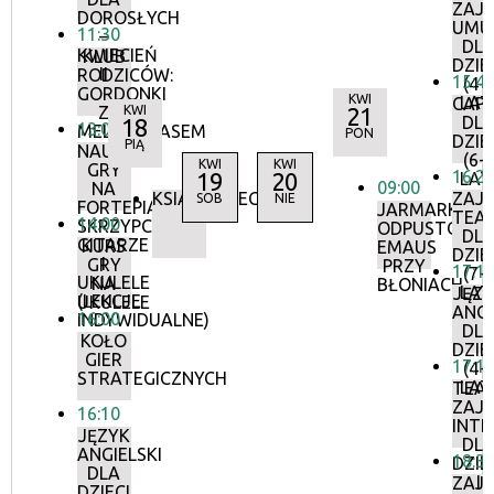
ZAJĘ
DOROSŁYCH
UMU
11:30
–
DL
KWIECIEŃ
KLUB
DZIE
II
RODZICÓW:
15:4
(4-
GORDONKI
KWI
LAT
CAPO
Z
KWI
21
DL
18
13:00
MELOBOBASEM
PON
DZIE
PIĄ
NAUKA
(6-
KWI
KWI
GRY
16:2
19
20
LAT
09:00
NA
KSIĄŻKOBIEG
ZAJĘ
SOB
NIE
FORTEPIANIE,
JARMARK
TEA
14:00
SKRZYPCACH,
ODPUSTOWY
DL
GITARZE
KURS
EMAUS
DZIE
I
GRY
PRZY
17:1
(7-
UKULELE
NA
BŁONIACH
LAT
JĘZ
(LEKCJE
UKULELE
ANGI
16:00
INDYWIDUALNE)
DL
KOŁO
DZIE
GIER
17:1
(4-
STRATEGICZNYCH
LAT
TEA
ZAJĘ
16:10
INTE
JĘZYK
DL
ANGIELSKI
18:3
DZIE
DLA
I
ZAJĘ
DZIECI