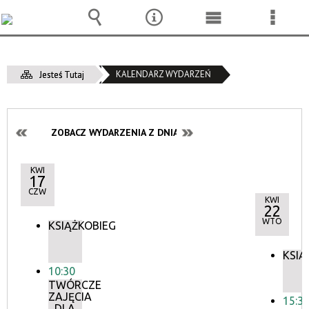
Wyszukiwarka
Narzędzia
Menu
Menu
główne
szcze
KALENDARZ WYDARZEŃ
Jesteś Tutaj
ZOBACZ WYDARZENIA Z DNIA:
KWI
17
CZW
KWI
22
WTO
KSIĄŻKOBIEG
KSIĄ
10:30
TWÓRCZE
ZAJĘCIA
15:3
DLA