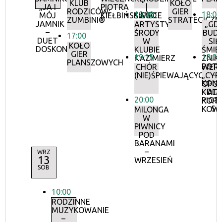
KLUB
KOŁO
„JA I
PIOTRA
|
RODZICÓW:
GIER
18:00
18:00
MÓJ
KIEŁBIŃSKIEGO
ŚWIECE
ZUMBINI®
STRATEGICZN
JAMNIK
ARTYSTYCZNE
„GD
–
ŚRODY
BUDZ
17:00
DUET
W
SIĘ
KOŁO
DOSKONAŁY”
KLUBIE
ŚMIE
GIER
19:15
18:00
KAZIMIERZ
ZNIK
PLANSZOWYCH
POT
CHÓR
WERN
–
(NIE)ŚPIEWAJĄCYCH
„CY
KON
OPOW
DLA
KAT
20:00
PIOT
KORN
S.
KOW
MILONGA
W
PIWNICY
POD
BARANAMI
–
WRZ
13
WRZESIEŃ
SOB
10:00
RODZINNE
MUZYKOWANIE
–