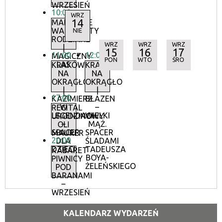
WRZESIEŃ
10:00
WRZ
14
MALWOWE
WARSZTATY
NIE
RODZINNE
WRZ
WRZ
WRZ
|
15
16
17
11:00
12:00
MAGICZNY
PON
WTO
ŚRO
LAS
KRAKÓW
KRAKÓW
NA
NA
OKRĄGŁO
OKRĄGŁO
|
|
17:00
KAZIMIERZ
BŁAZEN
W
–
RECITAL
LEGENDACH
WIELKI
URODZINOWY
–
MĄŻ.
OLI
SPACER
SPACER
MAURER
20:00
DLA
ŚLADAMI
DZIECI
TADEUSZA
KABARET
BOYA-
PIWNICY
ŻELEŃSKIEGO
POD
BARANAMI
–
WRZESIEŃ
KALENDARZ WYDARZEŃ