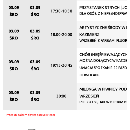
03.09
03.09
PRZYSTANEK STRYCH | JO
17:30-18:30
DLA OSÓB Z NIEPEŁNOSPRAW
ŚRO
ŚRO
Promowane
ARTYSTYCZNE ŚRODY W KL
03.09
03.09
18:00-20:00
KAZIMIERZ
ŚRO
ŚRO
WRZESIEŃ Z FARBAMI FLUORE
CHÓR (NIE)ŚPIEWAJĄCYCH
MOŻNA DOŁĄCZYĆ W KAŻDEJ C
03.09
03.09
19:15-20:45
UWAGA! SPOTKANIE 22 PAŹDZ
ŚRO
ŚRO
ODWOŁANE
MILONGA W PIWNICY POD 
03.09
03.09
20:00
WRZESIEŃ
ŚRO
ŚRO
POCZUJ SIĘ JAK W BOSKIM BU