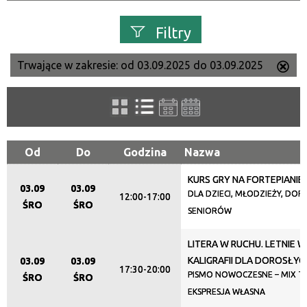
Filtry
Trwające w zakresie:
od 03.09.2025 do 03.09.2025
Us
Szukana fraza
ten
filtr
Kategoria
Od
Do
Godzina
Nazwa
KURS GRY NA FORTEPIANIE
Trwające w zakresie
03.09
03.09
DLA DZIECI, MŁODZIEŻY, DORO
12:00-17:00
ŚRO
ŚRO
—
SENIORÓW
Miejsce
LITERA W RUCHU. LETNIE 
KALIGRAFII DLA DOROSŁYC
03.09
03.09
17:30-20:00
PISMO NOWOCZESNE – MIX TE
ŚRO
ŚRO
EKSPRESJA WŁASNA
Organizator