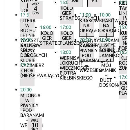
STRYCH
SOB
NIE
16:00
10:1
KIEŁ
WRZ
|
4
KOŁO
TAŃ
JOGA
GIER
LINI
CZW
17:30
11:00
10:00
STRATEGICZNYCH
I W
LITERA
KRAKÓW
KRAKÓW
KRĘ
W
NA
NA
16:00
17:00
15:0
RUCHU.
OKRĄGŁO
OKRĄGŁO
KOŁO
KOŁO
KUR
LETNIE
|
|
GIER
GIER
GR
18:00
20:00
10:00
WARSZTATY
LEGENDY
ŚLADAMI
STRATEGICZNYCH
PLANSZOWYCH
NA
KALIGRAFII
ZWIERZYNIECKIE
„LISTY
ARTYSTYCZNE
KABARET
27.
FORT
DLA
SCHINDLERA”
ŚRODY
PIWNICY
MARSZ
18:00
16:2
DOROSŁYCH
W
POD
JAMNIKÓW:
WERNISAŻ:
KLU
KLUBIE
BARANAMI
„JA I
„OKRUCHY
ROD
19:15
KAZIMIERZ
–
MÓJ
WIECZNOŚCI”
ZUMB
WRZESIEŃ
JAMNIK
CHÓR
PIOTRA
–
(NIE)ŚPIEWAJĄCYCH
17:0
KIEŁBIŃSKIEGO
DUET
KOŁ
DOSKONAŁY”
GIE
20:00
PLA
MILONGA
W
PIWNICY
POD
BARANAMI
–
WRZ
10
WRZESIEŃ
ŚRO