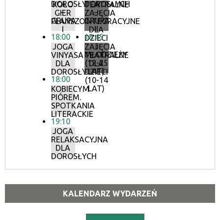
DOROSŁYCH
DOROSŁYCH
KOŁO
TEATRALNE
–
–
GIER
ZAJĘCIA
GRUPA
GRUPA
PLANSZOWYCH
INTEGRACYJNE
I
II
DLA
18:00
18:45
DZIECI
I
JOGA
ZAJĘCIA
MŁODZIEŻY
VINYASA
TEATRALNE
(12-25
DLA
DLA
LAT)
DOROSŁYCH
DZIECI
18:00
(10-14
LAT)
KOBIECYM
PIÓREM.
SPOTKANIA
LITERACKIE
19:10
JOGA
RELAKSACYJNA
DLA
DOROSŁYCH
KALENDARZ WYDARZEŃ