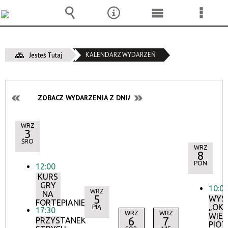
Wyszukiwarka
Narzędzia
Menu
Menu
główne
szcze
KALENDARZ WYDARZEŃ
Jesteś Tutaj
ZOBACZ WYDARZENIA Z DNIA:
WRZ
3
ŚRO
WRZ
8
PON
12:00
KURS
GRY
10:0
WRZ
NA
5
WYS
FORTEPIANIE
„OK
PIĄ
17:30
WRZ
WRZ
WIEC
6
7
PRZYSTANEK
PIOT