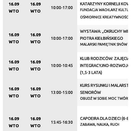
KATARZYNY KORNELII KO
16.09
16.09
Promowane
10:00-17:00
FUNDACJA WACHLARZ KULTUR
WTO
WTO
OŚMIORNICE KREATYWNOŚCI
WYSTAWA: „OKRUCHY WIE
16.09
16.09
10:00-17:00
PIOTRA KIEŁBIŃSKIEGO
WTO
WTO
MALARSKI PAMIĘTNIK SNÓW
KLUB RODZICÓW: ZAJĘCIA
16.09
16.09
10:00-10:45
INTEGRACYJNO-ROZWOJOWE 
WTO
WTO
(1,5-3 LATA)
KURS RYSUNKU I MALARST
16.09
16.09
13:00-15:00
SENIORÓW
WTO
WTO
OBUDŹ W SOBIE MOC TWÓRC
CAPOEIRA DLA DZIECI (6-8 
16.09
16.09
15:45-16:30
ZABAWA, NAUKA, RUCH
WTO
WTO