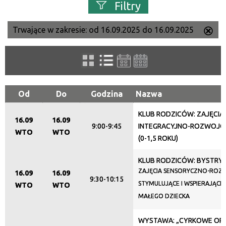
Filtry
Trwające w zakresie:
od 16.09.2025 do 16.09.2025
Us
Szukana fraza
ten
filtr
Kategoria
Od
Do
Godzina
Nazwa
KLUB RODZICÓW: ZAJĘCIA
Trwające w zakresie
16.09
16.09
9:00-9:45
INTEGRACYJNO-ROZWOJOWE
WTO
WTO
—
(0-1,5 ROKU)
Miejsce
KLUB RODZICÓW: BYSTRY
ZAJĘCIA SENSORYCZNO-RO
16.09
16.09
9:30-10:15
STYMULUJĄCE I WSPIERAJĄC
WTO
WTO
MAŁEGO DZIECKA
Organizator
WYSTAWA: „CYRKOWE OPO