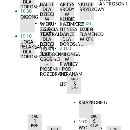
DLA
ANTROSONIC
BALET
ARTYSTYCZNE
KLUB
DOROSŁYCH
DLA
ŚRODY
BRYDŻOWY
18:30
DZIECI
W
QIGONG
W
KLUBIE
18:45
18:30
19:00
WIEKU
KAZIMIERZ
6-8
ZAJĘCIA
FITNESS
DZIEŃ
LAT
TEATRALNE
DANCE
FLAMENCO
19:10
DLA
DLA
W KFK
JOGA
DZIECI
DOROSŁYCH
RELAKSACYJNA
19:00
20:00
(10-14
DLA
LAT)
ZABŁOCKI
MILONGA
DOROSŁYCH
OSOBIŚCIE
W
–
PIWNICY
PIOSENKI
POD
ROZEBRANE
BARANAMI
–
GRU
3
LISTOPAD
ŚRO
KSIĄŻKOBIEG
GRU
GRU
1
4
10:00
PON
CZW
WYSTAWA
GRU
GRU