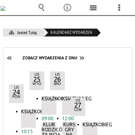
Wyszukiwarka
Narzędzia
Menu
Menu
główne
szcze
KALENDARZ WYDARZEŃ
Jesteś Tutaj
ZOBACZ WYDARZENIA Z DNIA:
LIS
LIS
25
26
WTO
ŚRO
LIS
24
PON
KSIĄŻKOBIEG
KSIĄŻKOBIEG
LIS
27
CZW
KSIĄŻKOBIEG
09:00
12:00
KLUB
KURS
KSIĄŻKOBIEG
RODZICÓW:
GRY
10:15
ZAJĘCIA
NA