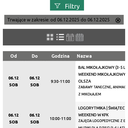
Filtry
Trwające w zakresie:
od 06.12.2025 do 06.12.2025
Us
Szukana fraza
ten
filtr
Kategoria
Od
Do
Godzina
Nazwa
BAL MIKOŁAJKOWY (3-5 LAT
Trwające w zakresie
WEEKEND MIKOŁAJKOWY W
06.12
06.12
—
OLSZA
9:30-11:00
SOB
SOB
ZABAWY TANECZNE, ANIMACJ
Miejsce
Z MIKOŁAJEM
LOGORYTMIKA | ŚWIĄTEC
Organizator
WEEKEND W KFK
06.12
06.12
10:00-11:00
ZAJĘCIA LOGOPEDYCZNE Z E
SOB
SOB
MUZYKI DLA DZIECI (1-5 LAT)